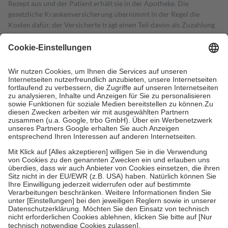
Rezept aus und der Patient erhält sie in der Apotheke. Die
gesetzliche Krankenversicherung übernimmt in der Regel die
Kosten dafür, der Versicherte trägt einen Teil davon als Zuzahlung
mit.
Grundsätzlich leisten Mitglieder Zuzahlungen in Höhe von zehn
Prozent des Abgabepreises,
mindestens
jedoch
fünf Euro
und
höchstens zehn Euro.
Es sind jedoch nie mehr als die tatsächlichen
Kosten der Leistung zu entrichten.
Diese Regeln gelten grundsätzlich auch für Online-Apotheken.
Bei Heilmitteln und häuslicher Krankenpflege beträgt die
Zuzahlung zehn Prozent der Kosten sowie zehn Euro je
Verordnung.
Um das Engagement der Versicherten für ihre eigene Gesundheit zu
stärken und die besondere Stellung der Familie zu unterstützen,
fallen
keine Zuzahlungen
an bei:
• Kindern und Jugendlichen bis zum vollendeten 18. Lebensjahr
mit Ausnahme der Fahrkosten
• Untersuchungen zur Vorsorge und Früherkennung, die von der
GKV getragen werden
• empfohlenen Schutzimpfungen
• Harn- und Blutteststreifen