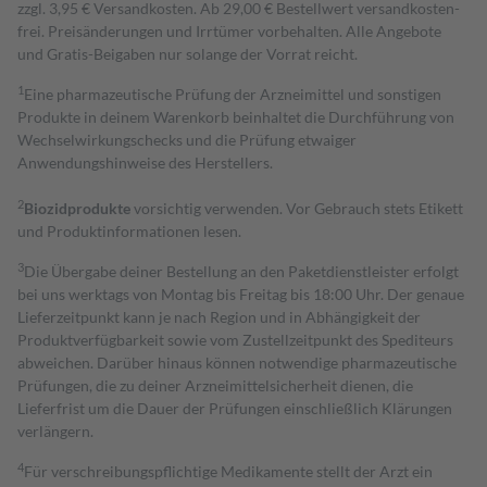
zzgl. 3,95 € Versandkosten. Ab 29,00 € Bestell­wert versand­kosten­
frei. Preisänderungen und Irrtümer vorbehalten. Alle Angebote
und Gratis-Beigaben nur solange der Vorrat reicht.
1
Eine pharmazeutische Prüfung der Arzneimittel und sonstigen
Produkte in deinem Warenkorb beinhaltet die Durchführung von
Wechselwirkungschecks und die Prüfung etwaiger
Anwendungshinweise des Herstellers.
2
Biozidprodukte
vorsichtig verwenden. Vor Gebrauch stets Etikett
und Produktinformationen lesen.
3
Die Übergabe deiner Bestellung an den Paketdienstleister erfolgt
bei uns werktags von Montag bis Freitag bis 18:00 Uhr. Der genaue
Lieferzeitpunkt kann je nach Region und in Abhängigkeit der
Produktverfügbarkeit sowie vom Zustellzeitpunkt des Spediteurs
abweichen. Darüber hinaus können notwendige pharmazeutische
Prüfungen, die zu deiner Arzneimittelsicherheit dienen, die
Lieferfrist um die Dauer der Prüfungen einschließlich Klärungen
verlängern.
4
Für verschreibungspflichtige Medikamente stellt der Arzt ein