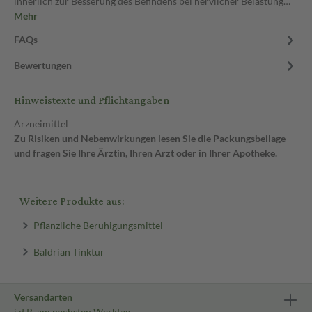
innerlich zur Besserung des Befindens bei nervlicher Belastung…
Mehr
FAQs
Bewertungen
Hinweistexte und Pflichtangaben
Arzneimittel
Zu Risiken und Nebenwirkungen lesen Sie die Packungsbeilage
und fragen Sie Ihre Ärztin, Ihren Arzt oder in Ihrer Apotheke.
Weitere Produkte aus:
Pflanzliche Beruhigungsmittel
Baldrian Tinktur
Versandarten
i.d.R. am nächsten Werktag