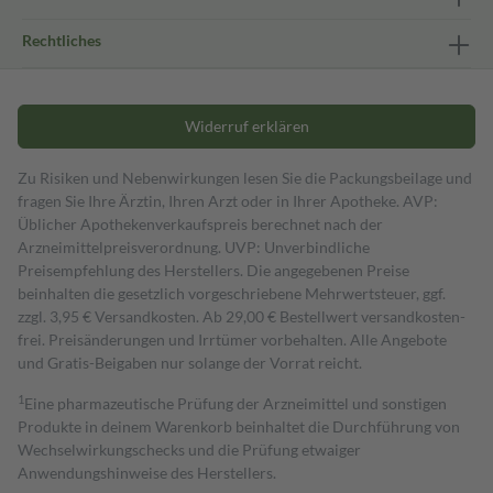
Rechtliches
Widerruf erklären
Zu Risiken und Nebenwirkungen lesen Sie die Packungsbeilage und
fragen Sie Ihre Ärztin, Ihren Arzt oder in Ihrer Apotheke. AVP:
Üblicher Apothekenverkaufspreis berechnet nach der
Arzneimittelpreisverordnung. UVP: Unverbindliche
Preisempfehlung des Herstellers. Die angegebenen Preise
beinhalten die gesetzlich vorgeschriebene Mehrwertsteuer, ggf.
zzgl. 3,95 € Versandkosten. Ab 29,00 € Bestell­wert versand­kosten­
frei. Preisänderungen und Irrtümer vorbehalten. Alle Angebote
und Gratis-Beigaben nur solange der Vorrat reicht.
1
Eine pharmazeutische Prüfung der Arzneimittel und sonstigen
Produkte in deinem Warenkorb beinhaltet die Durchführung von
Wechselwirkungschecks und die Prüfung etwaiger
Anwendungshinweise des Herstellers.