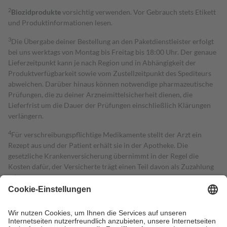
2
Biozidprodukte
vorsichtig verwenden. Vor Gebrauch stets Etikett
und Produktinformationen lesen.
3
Die Übergabe deiner Bestellung an den Paketdienstleister erfolgt
bei uns werktags von Montag bis Freitag bis 18:00 Uhr. Der genaue
Lieferzeitpunkt kann je nach Region und in Abhängigkeit der
Produktverfügbarkeit sowie vom Zustellzeitpunkt des Spediteurs
abweichen. Darüber hinaus können notwendige pharmazeutische
Prüfungen, die zu deiner Arzneimittelsicherheit dienen, die
Lieferfrist um die Dauer der Prüfungen einschließlich Klärungen
verlängern.
4
Für verschreibungspflichtige Medikamente stellt der Arzt ein
Rezept aus und der Patient erhält sie in der Apotheke. Die
gesetzliche Krankenversicherung übernimmt in der Regel die
Kosten dafür, der Versicherte trägt einen Teil davon als Zuzahlung
mit.
Grundsätzlich leisten Mitglieder Zuzahlungen in Höhe von zehn
Prozent des Abgabepreises,
mindestens
jedoch
fünf Euro
und
höchstens zehn Euro.
Es sind jedoch nie mehr als die tatsächlichen
Kosten der Leistung zu entrichten.