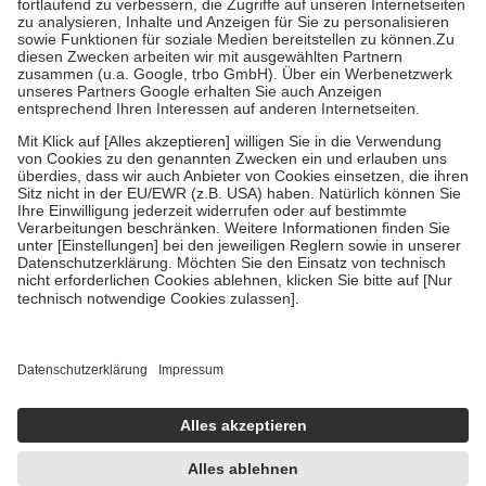
Diese Regeln gelten grundsätzlich auch für Online-Apotheken.
Bei Heilmitteln und häuslicher Krankenpflege beträgt die
Zuzahlung zehn Prozent der Kosten sowie zehn Euro je
Verordnung.
Um das Engagement der Versicherten für ihre eigene Gesundheit zu
stärken und die besondere Stellung der Familie zu unterstützen,
fallen
keine Zuzahlungen
an bei:
• Kindern und Jugendlichen bis zum vollendeten 18. Lebensjahr
mit Ausnahme der Fahrkosten
• Untersuchungen zur Vorsorge und Früherkennung, die von der
GKV getragen werden
• empfohlenen Schutzimpfungen
• Harn- und Blutteststreifen
Wir nutzen Trusted Shops als unabhängigen Dienstleister für die
Einholung von Bewertungen. Trusted Shops hat Maßnahmen
getroffen, um sicherzustellen, dass es sich um echte Bewertungen
handelt. Mehr Informationen findest du hier:
https://help.etrusted.com/hc/de/articles/4419944605341
Einige Bilder und Inhalte wurden unter Zuhilfenahme künstlicher
Intelligenz erstellt.