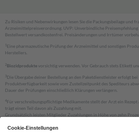
Zu Risiken und Nebenwirkungen lesen Sie die Packungsbeilage und fra
Arzneimittelpreisverordnung. UVP: Unverbindliche Preisempfehlung de
Bestell­wert versand­kosten­frei. Preisänderungen und Irrtümer vorbeh
1
Eine pharmazeutische Prüfung der Arzneimittel und sonstigen Pro
Herstellers.
2
Biozidprodukte
vorsichtig verwenden. Vor Gebrauch stets Etikett u
3
Die Übergabe deiner Bestellung an den Paketdienstleister erfolgt bei
Produktverfügbarkeit sowie vom Zustellzeitpunkt des Spediteurs abwe
Dauer der Prüfungen einschließlich Klärungen verlängern.
4
Für verschreibungspflichtige Medikamente stellt der Arzt ein Rezept 
trägt einen Teil davon als Zuzahlung mit.
Grundsätzlich leisten Mitglieder Zuzahlungen in Höhe von zehn Proz
zu entrichten.
Diese Regeln gelten grundsätzlich auch für Online-Apotheken.
Bei Heilmitteln und häuslicher Krankenpflege beträgt die Zuzahlung 