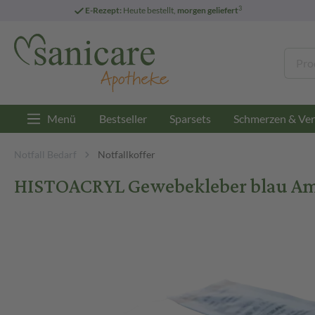
3
E-Rezept:
Heute bestellt,
morgen geliefert
Menü
Bestseller
Sparsets
Schmerzen & Ver
Notfall Bedarf
Notfallkoffer
HISTOACRYL Gewebekleber blau Am