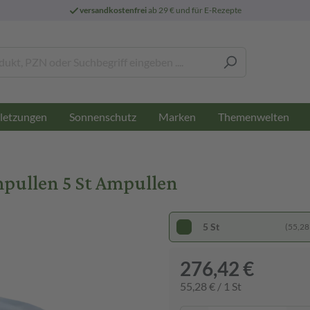
versandkostenfrei
ab 29 € und für E-Rezepte
letzungen
Sonnenschutz
Marken
Themenwelten
pullen 5 St Ampullen
5 St
(55,28 
276,42 €
55,28 € / 1 St