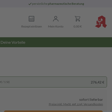
persönliche
pharmazeutische Beratung
Rezept einlösen
Mein Konto
0,00 €
Deine Vorteile
276,42 €
€ / 1 St)
sofort lieferbar
Preise inkl. MwSt. ggf. zzgl. Versandkosten