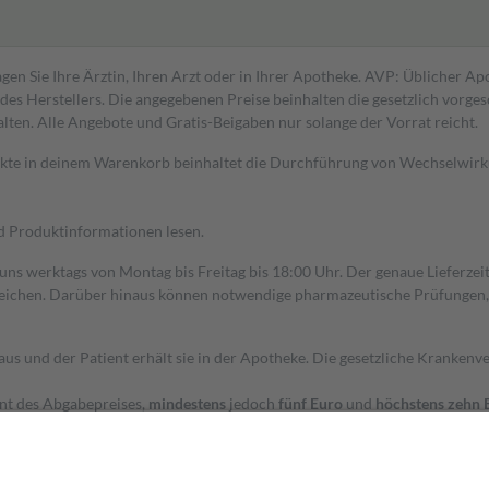
gen Sie Ihre Ärztin, Ihren Arzt oder in Ihrer Apotheke. AVP: Üblicher A
s Herstellers. Die angegebenen Preise beinhalten die gesetzlich vorgesc
alten. Alle Angebote und Gratis-Beigaben nur solange der Vorrat reicht.
dukte in deinem Warenkorb beinhaltet die Durchführung von Wechselwir
nd Produktinformationen lesen.
 uns werktags von Montag bis Freitag bis 18:00 Uhr. Der genaue Lieferze
ichen. Darüber hinaus können notwendige pharmazeutische Prüfungen, die
aus und der Patient erhält sie in der Apotheke. Die gesetzliche Krankenv
ent des Abgabepreises,
mindestens
jedoch
fünf Euro
und
höchstens zehn 
zehn Prozent der Kosten sowie zehn Euro je Verordnung.