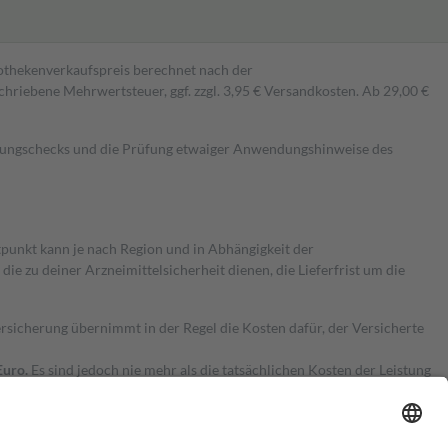
pothekenverkaufspreis berechnet nach der
hriebene Mehrwertsteuer, ggf. zzgl. 3,95 € Versandkosten. Ab 29,00 €
kungschecks und die Prüfung etwaiger Anwendungshinweise des
itpunkt kann je nach Region und in Abhängigkeit der
 zu deiner Arzneimittelsicherheit dienen, die Lieferfrist um die
ersicherung übernimmt in der Regel die Kosten dafür, der Versicherte
Euro.
Es sind jedoch nie mehr als die tatsächlichen Kosten der Leistung