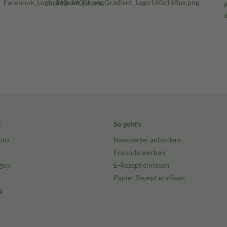
e
So geht's
nto
Newsletter anfordern
Freunde werben
gen
E-Rezept einlösen
Papier Rezept einlösen
g