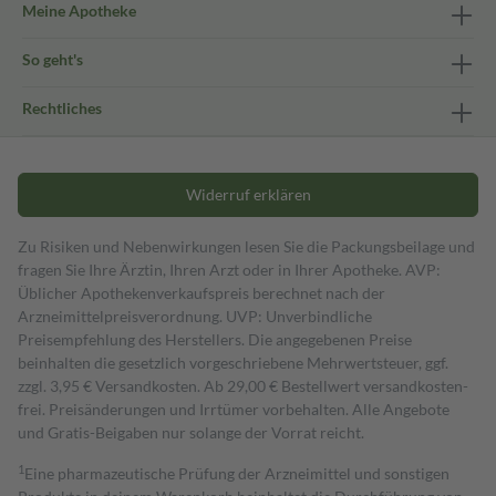
Meine Apotheke
So geht's
Rechtliches
Widerruf erklären
Zu Risiken und Nebenwirkungen lesen Sie die Packungsbeilage und
fragen Sie Ihre Ärztin, Ihren Arzt oder in Ihrer Apotheke. AVP:
Üblicher Apothekenverkaufspreis berechnet nach der
Arzneimittelpreisverordnung. UVP: Unverbindliche
Preisempfehlung des Herstellers. Die angegebenen Preise
beinhalten die gesetzlich vorgeschriebene Mehrwertsteuer, ggf.
zzgl. 3,95 € Versandkosten. Ab 29,00 € Bestell­wert versand­kosten­
frei. Preisänderungen und Irrtümer vorbehalten. Alle Angebote
und Gratis-Beigaben nur solange der Vorrat reicht.
1
Eine pharmazeutische Prüfung der Arzneimittel und sonstigen