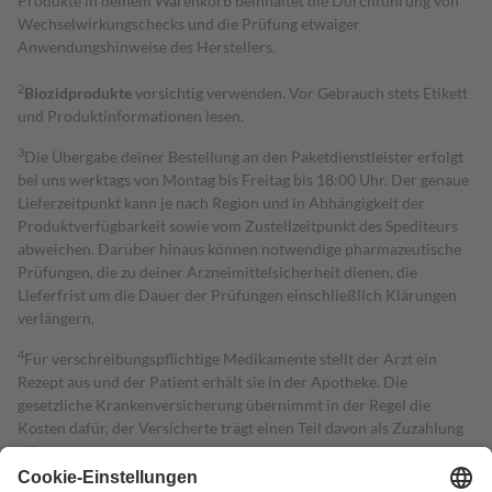
Produkte in deinem Warenkorb beinhaltet die Durchführung von
Wechselwirkungschecks und die Prüfung etwaiger
Anwendungshinweise des Herstellers.
2
Biozidprodukte
vorsichtig verwenden. Vor Gebrauch stets Etikett
und Produktinformationen lesen.
3
Die Übergabe deiner Bestellung an den Paketdienstleister erfolgt
bei uns werktags von Montag bis Freitag bis 18:00 Uhr. Der genaue
Lieferzeitpunkt kann je nach Region und in Abhängigkeit der
Produktverfügbarkeit sowie vom Zustellzeitpunkt des Spediteurs
abweichen. Darüber hinaus können notwendige pharmazeutische
Prüfungen, die zu deiner Arzneimittelsicherheit dienen, die
Lieferfrist um die Dauer der Prüfungen einschließlich Klärungen
verlängern.
4
Für verschreibungspflichtige Medikamente stellt der Arzt ein
Rezept aus und der Patient erhält sie in der Apotheke. Die
gesetzliche Krankenversicherung übernimmt in der Regel die
Kosten dafür, der Versicherte trägt einen Teil davon als Zuzahlung
mit.
Grundsätzlich leisten Mitglieder Zuzahlungen in Höhe von zehn