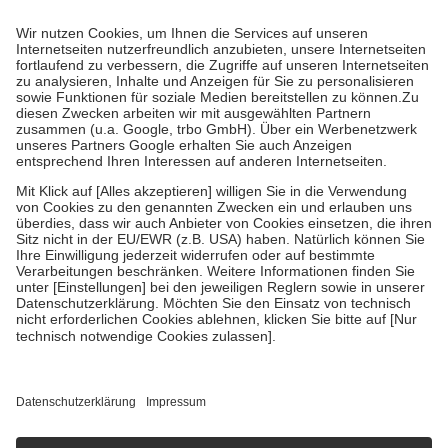
Prozent des Abgabepreises,
mindestens
jedoch
fünf Euro
und
höchstens zehn Euro.
Es sind jedoch nie mehr als die tatsächlichen
Kosten der Leistung zu entrichten.
Diese Regeln gelten grundsätzlich auch für Online-Apotheken.
Bei Heilmitteln und häuslicher Krankenpflege beträgt die
Zuzahlung zehn Prozent der Kosten sowie zehn Euro je
Verordnung.
Um das Engagement der Versicherten für ihre eigene Gesundheit zu
stärken und die besondere Stellung der Familie zu unterstützen,
fallen
keine Zuzahlungen
an bei:
• Kindern und Jugendlichen bis zum vollendeten 18. Lebensjahr
mit Ausnahme der Fahrkosten
• Untersuchungen zur Vorsorge und Früherkennung, die von der
GKV getragen werden
• empfohlenen Schutzimpfungen
• Harn- und Blutteststreifen
Wir nutzen Trusted Shops als unabhängigen Dienstleister für die
Einholung von Bewertungen. Trusted Shops hat Maßnahmen
getroffen, um sicherzustellen, dass es sich um echte Bewertungen
handelt. Mehr Informationen findest du hier:
https://help.etrusted.com/hc/de/articles/4419944605341