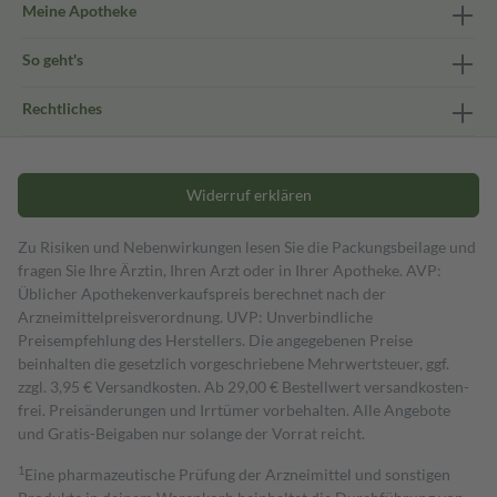
Meine Apotheke
So geht's
Rechtliches
Widerruf erklären
Zu Risiken und Nebenwirkungen lesen Sie die Packungsbeilage und
fragen Sie Ihre Ärztin, Ihren Arzt oder in Ihrer Apotheke. AVP:
Üblicher Apothekenverkaufspreis berechnet nach der
Arzneimittelpreisverordnung. UVP: Unverbindliche
Preisempfehlung des Herstellers. Die angegebenen Preise
beinhalten die gesetzlich vorgeschriebene Mehrwertsteuer, ggf.
zzgl. 3,95 € Versandkosten. Ab 29,00 € Bestell­wert versand­kosten­
frei. Preisänderungen und Irrtümer vorbehalten. Alle Angebote
und Gratis-Beigaben nur solange der Vorrat reicht.
1
Eine pharmazeutische Prüfung der Arzneimittel und sonstigen