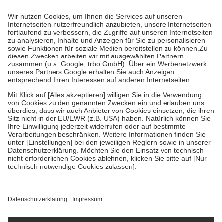
Prozent des Abgabepreises,
mindestens
jedoch
fünf Euro
und
höchstens zehn Euro.
Es sind jedoch nie mehr als die tatsächlichen
Kosten der Leistung zu entrichten.
Diese Regeln gelten grundsätzlich auch für Online-Apotheken.
Bei Heilmitteln und häuslicher Krankenpflege beträgt die
Zuzahlung zehn Prozent der Kosten sowie zehn Euro je
Verordnung.
Um das Engagement der Versicherten für ihre eigene Gesundheit zu
stärken und die besondere Stellung der Familie zu unterstützen,
fallen
keine Zuzahlungen
an bei:
• Kindern und Jugendlichen bis zum vollendeten 18. Lebensjahr
mit Ausnahme der Fahrkosten
• Untersuchungen zur Vorsorge und Früherkennung, die von der
GKV getragen werden
• empfohlenen Schutzimpfungen
• Harn- und Blutteststreifen
Wir nutzen Trusted Shops als unabhängigen Dienstleister für die
Einholung von Bewertungen. Trusted Shops hat Maßnahmen
getroffen, um sicherzustellen, dass es sich um echte Bewertungen
handelt. Mehr Informationen findest du hier:
https://help.etrusted.com/hc/de/articles/4419944605341