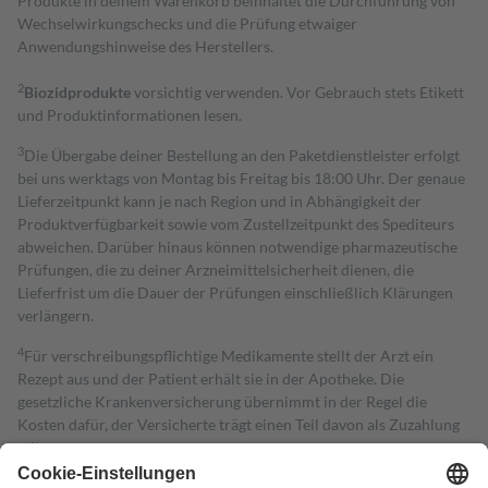
Produkte in deinem Warenkorb beinhaltet die Durchführung von
Wechselwirkungschecks und die Prüfung etwaiger
Anwendungshinweise des Herstellers.
2
Biozidprodukte
vorsichtig verwenden. Vor Gebrauch stets Etikett
und Produktinformationen lesen.
3
Die Übergabe deiner Bestellung an den Paketdienstleister erfolgt
bei uns werktags von Montag bis Freitag bis 18:00 Uhr. Der genaue
Lieferzeitpunkt kann je nach Region und in Abhängigkeit der
Produktverfügbarkeit sowie vom Zustellzeitpunkt des Spediteurs
abweichen. Darüber hinaus können notwendige pharmazeutische
Prüfungen, die zu deiner Arzneimittelsicherheit dienen, die
Lieferfrist um die Dauer der Prüfungen einschließlich Klärungen
verlängern.
4
Für verschreibungspflichtige Medikamente stellt der Arzt ein
Rezept aus und der Patient erhält sie in der Apotheke. Die
gesetzliche Krankenversicherung übernimmt in der Regel die
Kosten dafür, der Versicherte trägt einen Teil davon als Zuzahlung
mit.
Grundsätzlich leisten Mitglieder Zuzahlungen in Höhe von zehn