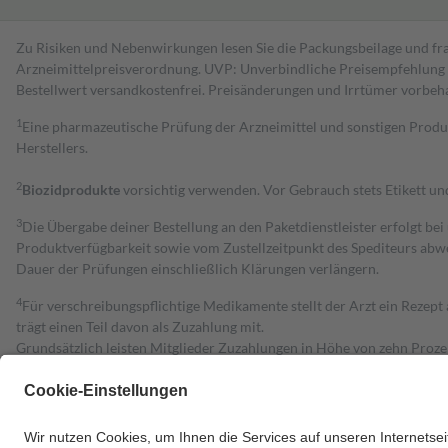
Zu Risiken und Nebenwirkungen lesen Sie die Packungsbeilage und fra
Arzneimittelpreisverordnung. UVP: Unverbindliche Preisempfehlung de
Bestell­wert versand­kosten­frei. Preisänderungen und Irrtümer vorbeh
1
Eine pharmazeutische Prüfung der Arzneimittel und sonstigen Pro
Herstellers.
2
Biozidprodukte
vorsichtig verwenden. Vor Gebrauch stets Etikett u
3
Die Übergabe deiner Bestellung an den Paketdienstleister erfolgt bei
Produktverfügbarkeit sowie vom Zustellzeitpunkt des Spediteurs abwe
Dauer der Prüfungen einschließlich Klärungen verlängern.
4
Für verschreibungspflichtige Medikamente stellt der Arzt ein Rezept 
trägt einen Teil davon als Zuzahlung mit.
Grundsätzlich leisten Mitglieder Zuzahlungen in Höhe von zehn Proz
zu entrichten.
Diese Regeln gelten grundsätzlich auch für Online-Apotheken.
Bei Heilmitteln und häuslicher Krankenpflege beträgt die Zuzahlung 
Um das Engagement der Versicherten für ihre eigene Gesundheit zu stä