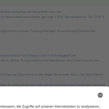
pothekenverkaufspreis berechnet nach der
hriebene Mehrwertsteuer, ggf. zzgl. 3,95 € Versandkosten. Ab 29,00 €
kungschecks und die Prüfung etwaiger Anwendungshinweise des
itpunkt kann je nach Region und in Abhängigkeit der
 zu deiner Arzneimittelsicherheit dienen, die Lieferfrist um die
ersicherung übernimmt in der Regel die Kosten dafür, der Versicherte
Euro.
Es sind jedoch nie mehr als die tatsächlichen Kosten der Leistung
e Zuzahlungen
an bei: