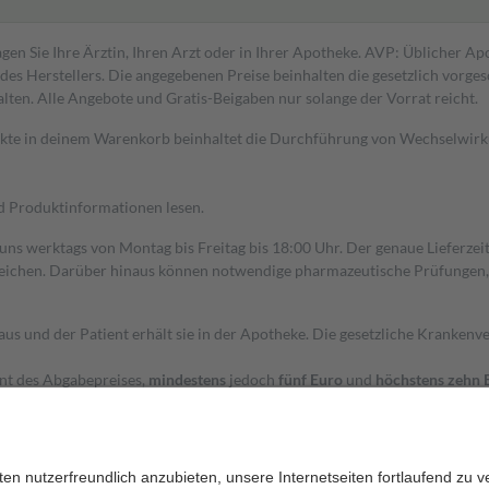
gen Sie Ihre Ärztin, Ihren Arzt oder in Ihrer Apotheke. AVP: Üblicher A
s Herstellers. Die angegebenen Preise beinhalten die gesetzlich vorgesc
alten. Alle Angebote und Gratis-Beigaben nur solange der Vorrat reicht.
dukte in deinem Warenkorb beinhaltet die Durchführung von Wechselwir
nd Produktinformationen lesen.
 uns werktags von Montag bis Freitag bis 18:00 Uhr. Der genaue Lieferze
ichen. Darüber hinaus können notwendige pharmazeutische Prüfungen, die
aus und der Patient erhält sie in der Apotheke. Die gesetzliche Krankenv
ent des Abgabepreises,
mindestens
jedoch
fünf Euro
und
höchstens zehn 
zehn Prozent der Kosten sowie zehn Euro je Verordnung.
rken und die besondere Stellung der Familie zu unterstützen, fallen
kein