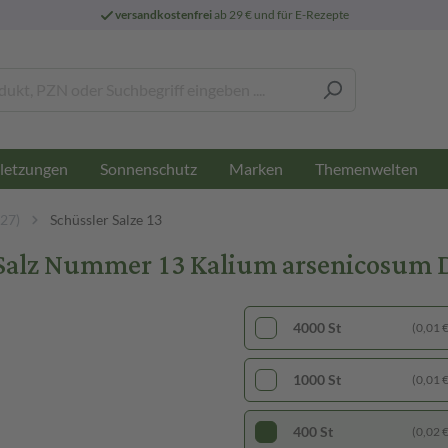
versandkostenfrei
ab 29 € und für E-Rezepte
letzungen
Sonnenschutz
Marken
Themenwelten
-27)
Schüssler Salze 13
z Nummer 13 Kalium arsenicosum D6 
4000 St
(0,01 € 
1000 St
(0,01 € 
400 St
(0,02 € 