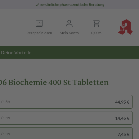
persönliche
pharmazeutische Beratung
Rezept einlösen
Mein Konto
0,00 €
Deine Vorteile
Biochemie 400 St Tabletten
44,95 €
/ 1 St)
14,45 €
/ 1 St)
7,45 €
/ 1 St)