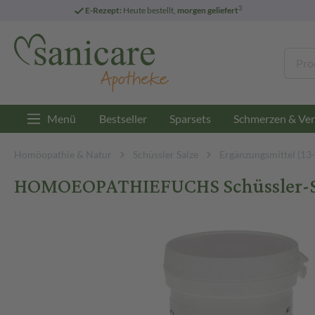
3
E-Rezept:
Heute bestellt,
morgen geliefert
Menü
Bestseller
Sparsets
Schmerzen & Ver
Homöopathie & Natur
Schüssler Salze
Ergänzungsmittel (13
HOMOEOPATHIEFUCHS Schüssler-Sal