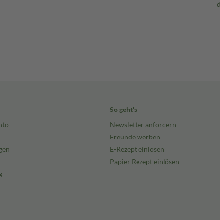
e
So geht's
nto
Newsletter anfordern
Freunde werben
gen
E-Rezept einlösen
Papier Rezept einlösen
g