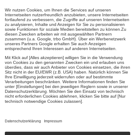
Prozent des Abgabepreises,
mindestens
jedoch
fünf Euro
und
höchstens zehn Euro.
Es sind jedoch nie mehr als die tatsächlichen
Kosten der Leistung zu entrichten.
Diese Regeln gelten grundsätzlich auch für Online-Apotheken.
Bei Heilmitteln und häuslicher Krankenpflege beträgt die
Zuzahlung zehn Prozent der Kosten sowie zehn Euro je
Verordnung.
Um das Engagement der Versicherten für ihre eigene Gesundheit zu
stärken und die besondere Stellung der Familie zu unterstützen,
fallen
keine Zuzahlungen
an bei:
• Kindern und Jugendlichen bis zum vollendeten 18. Lebensjahr
mit Ausnahme der Fahrkosten
• Untersuchungen zur Vorsorge und Früherkennung, die von der
GKV getragen werden
• empfohlenen Schutzimpfungen
• Harn- und Blutteststreifen
Wir nutzen Trusted Shops als unabhängigen Dienstleister für die
Einholung von Bewertungen. Trusted Shops hat Maßnahmen
getroffen, um sicherzustellen, dass es sich um echte Bewertungen
handelt. Mehr Informationen findest du hier:
https://help.etrusted.com/hc/de/articles/4419944605341