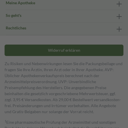
Meine Apotheke
So geht's
Rechtliches
Widerruf erklären
Zu Risiken und Nebenwirkungen lesen Sie die Packungsbeilage und
fragen Sie Ihre Ärztin, Ihren Arzt oder in Ihrer Apotheke. AVP:
Üblicher Apothekenverkaufspreis berechnet nach der
Arzneimittelpreisverordnung. UVP: Unverbindliche
Preisempfehlung des Herstellers. Die angegebenen Preise
beinhalten die gesetzlich vorgeschriebene Mehrwertsteuer, ggf.
zzgl. 3,95 € Versandkosten. Ab 29,00 € Bestell­wert versand­kosten­
frei. Preisänderungen und Irrtümer vorbehalten. Alle Angebote
und Gratis-Beigaben nur solange der Vorrat reicht.
1
Eine pharmazeutische Prüfung der Arzneimittel und sonstigen