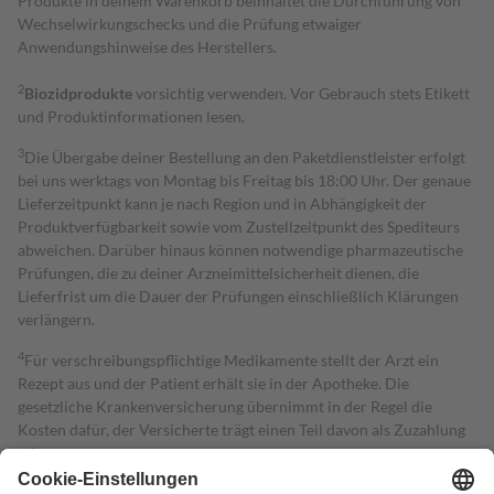
Produkte in deinem Warenkorb beinhaltet die Durchführung von
Wechselwirkungschecks und die Prüfung etwaiger
Anwendungshinweise des Herstellers.
2
Biozidprodukte
vorsichtig verwenden. Vor Gebrauch stets Etikett
und Produktinformationen lesen.
3
Die Übergabe deiner Bestellung an den Paketdienstleister erfolgt
bei uns werktags von Montag bis Freitag bis 18:00 Uhr. Der genaue
Lieferzeitpunkt kann je nach Region und in Abhängigkeit der
Produktverfügbarkeit sowie vom Zustellzeitpunkt des Spediteurs
abweichen. Darüber hinaus können notwendige pharmazeutische
Prüfungen, die zu deiner Arzneimittelsicherheit dienen, die
Lieferfrist um die Dauer der Prüfungen einschließlich Klärungen
verlängern.
4
Für verschreibungspflichtige Medikamente stellt der Arzt ein
Rezept aus und der Patient erhält sie in der Apotheke. Die
gesetzliche Krankenversicherung übernimmt in der Regel die
Kosten dafür, der Versicherte trägt einen Teil davon als Zuzahlung
mit.
Grundsätzlich leisten Mitglieder Zuzahlungen in Höhe von zehn