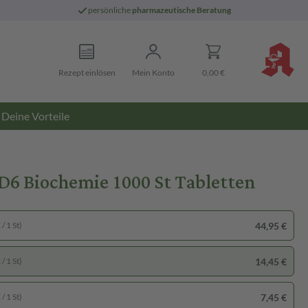
persönliche
pharmazeutische Beratung
Rezept einlösen
Mein Konto
0,00 €
Deine Vorteile
 Biochemie 1000 St Tabletten
44,95 €
/ 1 St)
14,45 €
/ 1 St)
7,45 €
/ 1 St)