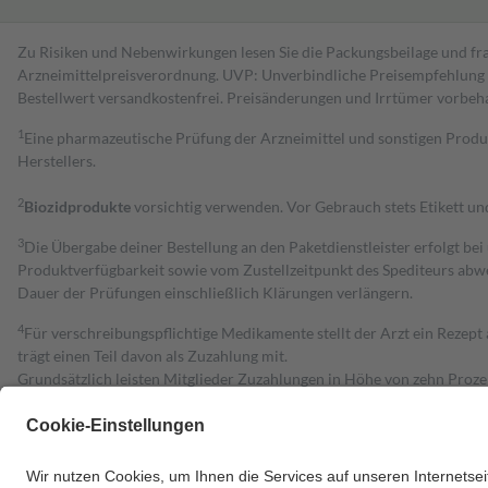
Zu Risiken und Nebenwirkungen lesen Sie die Packungsbeilage und fra
Arzneimittelpreisverordnung. UVP: Unverbindliche Preisempfehlung de
Bestell­wert versand­kosten­frei. Preisänderungen und Irrtümer vorbeh
1
Eine pharmazeutische Prüfung der Arzneimittel und sonstigen Pro
Herstellers.
2
Biozidprodukte
vorsichtig verwenden. Vor Gebrauch stets Etikett u
3
Die Übergabe deiner Bestellung an den Paketdienstleister erfolgt bei
Produktverfügbarkeit sowie vom Zustellzeitpunkt des Spediteurs abwe
Dauer der Prüfungen einschließlich Klärungen verlängern.
4
Für verschreibungspflichtige Medikamente stellt der Arzt ein Rezept 
trägt einen Teil davon als Zuzahlung mit.
Grundsätzlich leisten Mitglieder Zuzahlungen in Höhe von zehn Proz
zu entrichten.
Diese Regeln gelten grundsätzlich auch für Online-Apotheken.
Bei Heilmitteln und häuslicher Krankenpflege beträgt die Zuzahlung 
Um das Engagement der Versicherten für ihre eigene Gesundheit zu stä