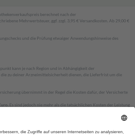
pothekenverkaufspreis berechnet nach der
hriebene Mehrwertsteuer, ggf. zzgl. 3,95 € Versandkosten. Ab 29,00 €
kungschecks und die Prüfung etwaiger Anwendungshinweise des
itpunkt kann je nach Region und in Abhängigkeit der
 zu deiner Arzneimittelsicherheit dienen, die Lieferfrist um die
ersicherung übernimmt in der Regel die Kosten dafür, der Versicherte
Euro.
Es sind jedoch nie mehr als die tatsächlichen Kosten der Leistung
e Zuzahlungen
an bei: