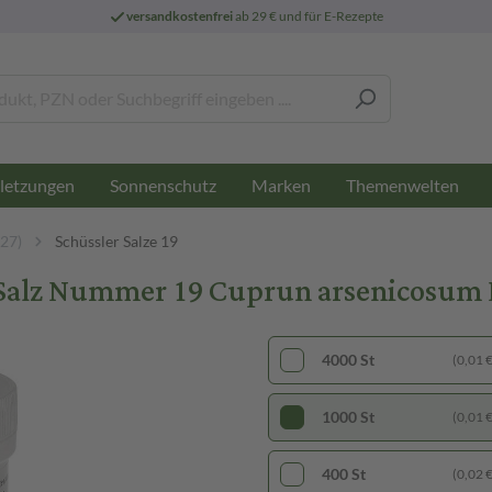
versandkostenfrei
ab 29 € und für E-Rezepte
letzungen
Sonnenschutz
Marken
Themenwelten
-27)
Schüssler Salze 19
z Nummer 19 Cuprun arsenicosum D6
4000 St
(0,01 € 
1000 St
(0,01 € 
400 St
(0,02 € 