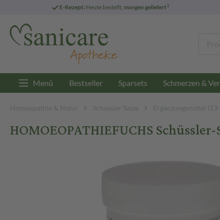
3
E-Rezept:
Heute bestellt,
morgen geliefert
Menü
Bestseller
Sparsets
Schmerzen & Ver
Homöopathie & Natur
Schüssler Salze
Ergänzungsmittel (13
HOMOEOPATHIEFUCHS Schüssler-Sal