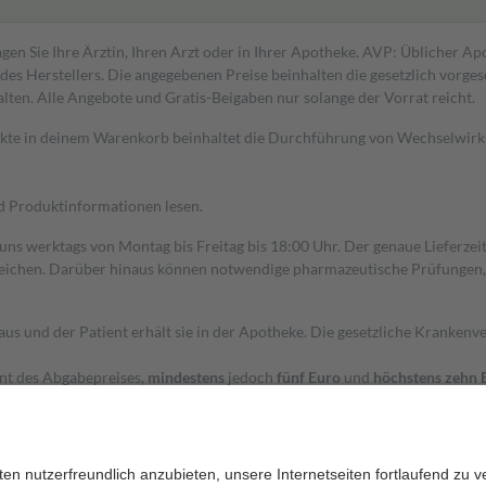
gen Sie Ihre Ärztin, Ihren Arzt oder in Ihrer Apotheke. AVP: Üblicher A
s Herstellers. Die angegebenen Preise beinhalten die gesetzlich vorgesc
alten. Alle Angebote und Gratis-Beigaben nur solange der Vorrat reicht.
dukte in deinem Warenkorb beinhaltet die Durchführung von Wechselwir
nd Produktinformationen lesen.
 uns werktags von Montag bis Freitag bis 18:00 Uhr. Der genaue Lieferze
ichen. Darüber hinaus können notwendige pharmazeutische Prüfungen, die
aus und der Patient erhält sie in der Apotheke. Die gesetzliche Krankenv
ent des Abgabepreises,
mindestens
jedoch
fünf Euro
und
höchstens zehn 
zehn Prozent der Kosten sowie zehn Euro je Verordnung.
rken und die besondere Stellung der Familie zu unterstützen, fallen
kein