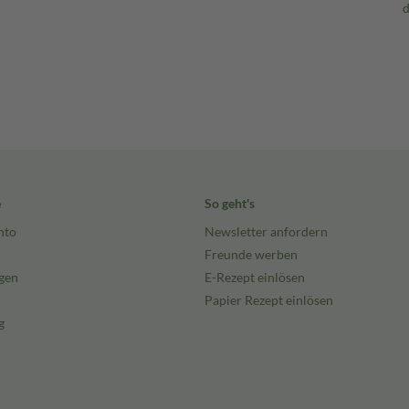
e
So geht's
nto
Newsletter anfordern
Freunde werben
gen
E-Rezept einlösen
Papier Rezept einlösen
g