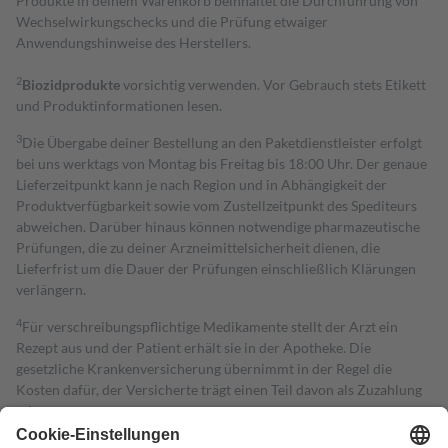
Produkte in deinem Warenkorb beinhaltet die Durchführung von
Wechselwirkungschecks und die Prüfung etwaiger
Anwendungshinweise des Herstellers.
2
Biozidprodukte
vorsichtig verwenden. Vor Gebrauch stets Etikett
und Produktinformationen lesen.
3
Die Übergabe deiner Bestellung an den Paketdienstleister erfolgt
bei uns werktags von Montag bis Freitag bis 18:00 Uhr. Der genaue
Lieferzeitpunkt kann je nach Region und in Abhängigkeit der
Produktverfügbarkeit sowie vom Zustellzeitpunkt des Spediteurs
abweichen. Darüber hinaus können notwendige pharmazeutische
Prüfungen, die zu deiner Arzneimittelsicherheit dienen, die
Lieferfrist um die Dauer der Prüfungen einschließlich Klärungen
verlängern.
4
Für verschreibungspflichtige Medikamente stellt der Arzt ein
Rezept aus und der Patient erhält sie in der Apotheke. Die
gesetzliche Krankenversicherung übernimmt in der Regel die
Kosten dafür, der Versicherte trägt einen Teil davon als Zuzahlung
mit.
Grundsätzlich leisten Mitglieder Zuzahlungen in Höhe von zehn