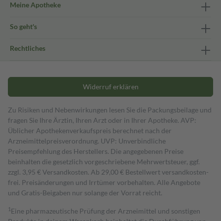
Meine Apotheke
So geht's
Rechtliches
Widerruf erklären
Zu Risiken und Nebenwirkungen lesen Sie die Packungsbeilage und
fragen Sie Ihre Ärztin, Ihren Arzt oder in Ihrer Apotheke. AVP:
Üblicher Apothekenverkaufspreis berechnet nach der
Arzneimittelpreisverordnung. UVP: Unverbindliche
Preisempfehlung des Herstellers. Die angegebenen Preise
beinhalten die gesetzlich vorgeschriebene Mehrwertsteuer, ggf.
zzgl. 3,95 € Versandkosten. Ab 29,00 € Bestell­wert versand­kosten­
frei. Preisänderungen und Irrtümer vorbehalten. Alle Angebote
und Gratis-Beigaben nur solange der Vorrat reicht.
1
Eine pharmazeutische Prüfung der Arzneimittel und sonstigen