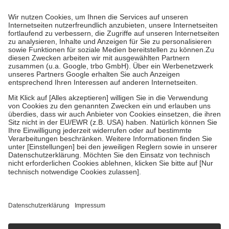
Prozent des Abgabepreises,
mindestens
jedoch
fünf Euro
und
höchstens zehn Euro.
Es sind jedoch nie mehr als die tatsächlichen
Kosten der Leistung zu entrichten.
Diese Regeln gelten grundsätzlich auch für Online-Apotheken.
Bei Heilmitteln und häuslicher Krankenpflege beträgt die
Zuzahlung zehn Prozent der Kosten sowie zehn Euro je
Verordnung.
Um das Engagement der Versicherten für ihre eigene Gesundheit zu
stärken und die besondere Stellung der Familie zu unterstützen,
fallen
keine Zuzahlungen
an bei:
• Kindern und Jugendlichen bis zum vollendeten 18. Lebensjahr
mit Ausnahme der Fahrkosten
• Untersuchungen zur Vorsorge und Früherkennung, die von der
GKV getragen werden
• empfohlenen Schutzimpfungen
• Harn- und Blutteststreifen
Wir nutzen Trusted Shops als unabhängigen Dienstleister für die
Einholung von Bewertungen. Trusted Shops hat Maßnahmen
getroffen, um sicherzustellen, dass es sich um echte Bewertungen
handelt. Mehr Informationen findest du hier:
https://help.etrusted.com/hc/de/articles/4419944605341