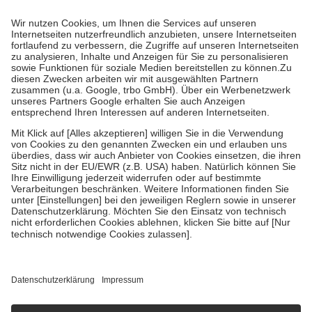
Prozent des Abgabepreises,
mindestens
jedoch
fünf Euro
und
höchstens zehn Euro.
Es sind jedoch nie mehr als die tatsächlichen
Kosten der Leistung zu entrichten.
Diese Regeln gelten grundsätzlich auch für Online-Apotheken.
Bei Heilmitteln und häuslicher Krankenpflege beträgt die
Zuzahlung zehn Prozent der Kosten sowie zehn Euro je
Verordnung.
Um das Engagement der Versicherten für ihre eigene Gesundheit zu
stärken und die besondere Stellung der Familie zu unterstützen,
fallen
keine Zuzahlungen
an bei:
• Kindern und Jugendlichen bis zum vollendeten 18. Lebensjahr
mit Ausnahme der Fahrkosten
• Untersuchungen zur Vorsorge und Früherkennung, die von der
GKV getragen werden
• empfohlenen Schutzimpfungen
• Harn- und Blutteststreifen
Wir nutzen Trusted Shops als unabhängigen Dienstleister für die
Einholung von Bewertungen. Trusted Shops hat Maßnahmen
getroffen, um sicherzustellen, dass es sich um echte Bewertungen
handelt. Mehr Informationen findest du hier:
https://help.etrusted.com/hc/de/articles/4419944605341