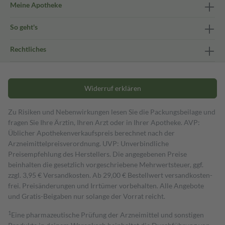
Meine Apotheke
So geht's
Rechtliches
Widerruf erklären
Zu Risiken und Nebenwirkungen lesen Sie die Packungsbeilage und
fragen Sie Ihre Ärztin, Ihren Arzt oder in Ihrer Apotheke. AVP:
Üblicher Apothekenverkaufspreis berechnet nach der
Arzneimittelpreisverordnung. UVP: Unverbindliche
Preisempfehlung des Herstellers. Die angegebenen Preise
beinhalten die gesetzlich vorgeschriebene Mehrwertsteuer, ggf.
zzgl. 3,95 € Versandkosten. Ab 29,00 € Bestell­wert versand­kosten­
frei. Preisänderungen und Irrtümer vorbehalten. Alle Angebote
und Gratis-Beigaben nur solange der Vorrat reicht.
1
Eine pharmazeutische Prüfung der Arzneimittel und sonstigen