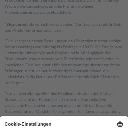
Produkte in deinem Warenkorb beinhaltet die Durchführung von
Wechselwirkungschecks und die Prüfung etwaiger
Anwendungshinweise des Herstellers.
2
Biozidprodukte
vorsichtig verwenden. Vor Gebrauch stets Etikett
und Produktinformationen lesen.
3
Die Übergabe deiner Bestellung an den Paketdienstleister erfolgt
bei uns werktags von Montag bis Freitag bis 18:00 Uhr. Der genaue
Lieferzeitpunkt kann je nach Region und in Abhängigkeit der
Produktverfügbarkeit sowie vom Zustellzeitpunkt des Spediteurs
abweichen. Darüber hinaus können notwendige pharmazeutische
Prüfungen, die zu deiner Arzneimittelsicherheit dienen, die
Lieferfrist um die Dauer der Prüfungen einschließlich Klärungen
verlängern.
4
Für verschreibungspflichtige Medikamente stellt der Arzt ein
Rezept aus und der Patient erhält sie in der Apotheke. Die
gesetzliche Krankenversicherung übernimmt in der Regel die
Kosten dafür, der Versicherte trägt einen Teil davon als Zuzahlung
mit.
Grundsätzlich leisten Mitglieder Zuzahlungen in Höhe von zehn