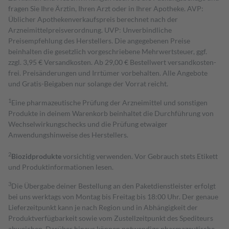
fragen Sie Ihre Ärztin, Ihren Arzt oder in Ihrer Apotheke. AVP:
Üblicher Apothekenverkaufspreis berechnet nach der
Arzneimittelpreisverordnung. UVP: Unverbindliche
Preisempfehlung des Herstellers. Die angegebenen Preise
beinhalten die gesetzlich vorgeschriebene Mehrwertsteuer, ggf.
zzgl. 3,95 € Versandkosten. Ab 29,00 € Bestell­wert versand­kosten­
frei. Preisänderungen und Irrtümer vorbehalten. Alle Angebote
und Gratis-Beigaben nur solange der Vorrat reicht.
1
Eine pharmazeutische Prüfung der Arzneimittel und sonstigen
Produkte in deinem Warenkorb beinhaltet die Durchführung von
Wechselwirkungschecks und die Prüfung etwaiger
Anwendungshinweise des Herstellers.
2
Biozidprodukte
vorsichtig verwenden. Vor Gebrauch stets Etikett
und Produktinformationen lesen.
3
Die Übergabe deiner Bestellung an den Paketdienstleister erfolgt
bei uns werktags von Montag bis Freitag bis 18:00 Uhr. Der genaue
Lieferzeitpunkt kann je nach Region und in Abhängigkeit der
Produktverfügbarkeit sowie vom Zustellzeitpunkt des Spediteurs
abweichen. Darüber hinaus können notwendige pharmazeutische