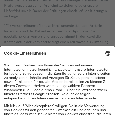
Prüfungen, die zu deiner Arzneimittelsicherheit dienen, die
Lieferfrist um die Dauer der Prüfungen einschließlich Klärungen
verlängern.
4
Für verschreibungspflichtige Medikamente stellt der Arzt ein
Rezept aus und der Patient erhält sie in der Apotheke. Die
gesetzliche Krankenversicherung übernimmt in der Regel die
Kosten dafür, der Versicherte trägt einen Teil davon als Zuzahlung
mit.
Grundsätzlich leisten Mitglieder Zuzahlungen in Höhe von zehn
Prozent des Abgabepreises,
mindestens
jedoch
fünf Euro
und
höchstens zehn Euro.
Es sind jedoch nie mehr als die tatsächlichen
Kosten der Leistung zu entrichten.
Diese Regeln gelten grundsätzlich auch für Online-Apotheken.
Bei Heilmitteln und häuslicher Krankenpflege beträgt die
Zuzahlung zehn Prozent der Kosten sowie zehn Euro je
Verordnung.
Um das Engagement der Versicherten für ihre eigene Gesundheit zu
stärken und die besondere Stellung der Familie zu unterstützen,
fallen
keine Zuzahlungen
an bei:
• Kindern und Jugendlichen bis zum vollendeten 18. Lebensjahr