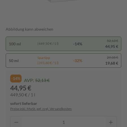
Abbildung kann abweichen
52,13 €
100 ml
-14%
(449,50 € / 1 l)
44,95 €
29,05 €
Spartipp
50 ml
-32%
19,68 €
(393,60 € / 1 l)
-14%
AVP:
52,13 €
44,95 €
449,50 € / 1 l
sofort lieferbar
Preise inkl. MwSt. ggf. zzgl. Versandkosten