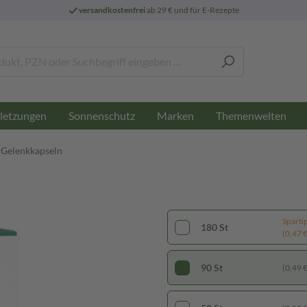
versandkostenfrei
ab 29 € und für E-Rezepte
letzungen
Sonnenschutz
Marken
Themenwelten
Gelenkkapseln
Sparti
180 St
(0,47 € 
90 St
(0,49 € 