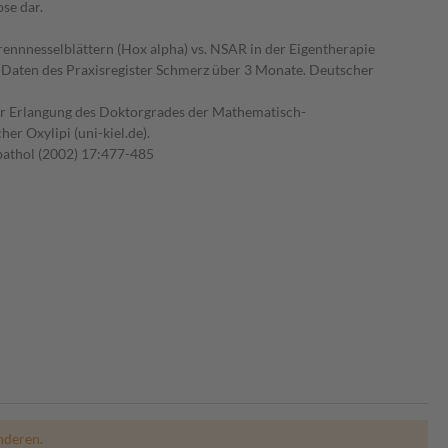
se dar.
ennnesselblättern (Hox alpha) vs. NSAR in der Eigentherapie
 Daten des Praxisregister Schmerz über 3 Monate. Deutscher
 zur Erlangung des Doktorgrades der Mathematisch-
er Oxylipi (uni-kiel.de).
opathol (2002) 17:477-485
nderen.