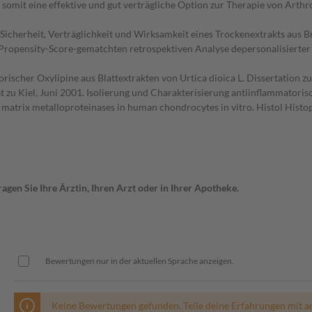
somit eine effektive und gut verträgliche Option zur Therapie von Arthro
cherheit, Verträglichkeit und Wirksamkeit eines Trockenextrakts aus Br
Propensity-Score-gematchten retrospektiven Analyse depersonalisierter
orischer Oxylipine aus Blattextrakten von Urtica dioica L. Dissertation
zu Kiel, Juni 2001. Isolierung und Charakterisierung antiinflammatorisch
n matrix metalloproteinases in human chondrocytes in vitro. Histol Hist
gen Sie Ihre Ärztin, Ihren Arzt oder in Ihrer Apotheke.
Bewertungen nur in der aktuellen Sprache anzeigen.
Keine Bewertungen gefunden. Teile deine Erfahrungen mit a