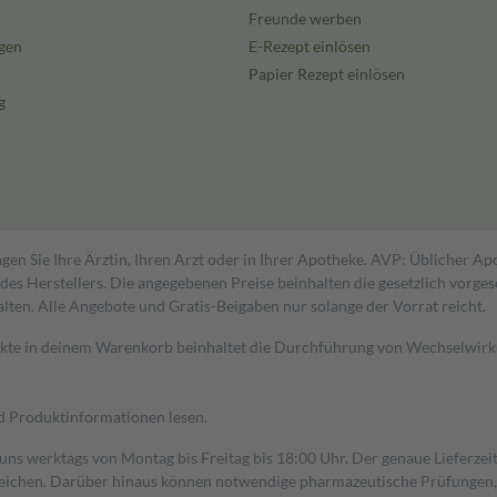
Freunde werben
gen
E-Rezept einlösen
Papier Rezept einlösen
g
gen Sie Ihre Ärztin, Ihren Arzt oder in Ihrer Apotheke. AVP: Üblicher A
s Herstellers. Die angegebenen Preise beinhalten die gesetzlich vorgesc
alten. Alle Angebote und Gratis-Beigaben nur solange der Vorrat reicht.
dukte in deinem Warenkorb beinhaltet die Durchführung von Wechselwir
nd Produktinformationen lesen.
 uns werktags von Montag bis Freitag bis 18:00 Uhr. Der genaue Lieferze
ichen. Darüber hinaus können notwendige pharmazeutische Prüfungen, die