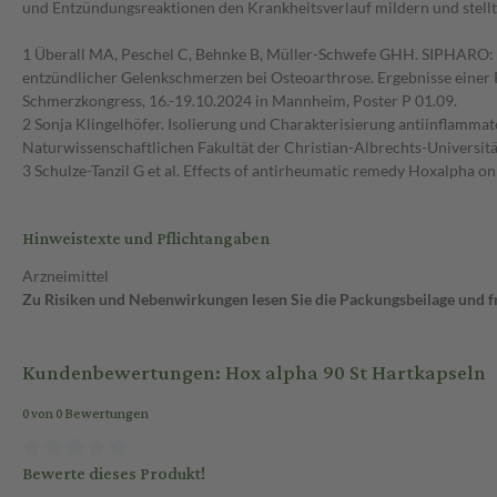
und Entzündungsreaktionen den Krankheitsverlauf mildern und stellt 
1 Überall MA, Peschel C, Behnke B, Müller-Schwefe GHH. SIPHARO: Si
entzündlicher Gelenkschmerzen bei Osteoarthrose. Ergebnisse einer 
Schmerzkongress, 16.-19.10.2024 in Mannheim, Poster P 01.09.
2 Sonja Klingelhöfer. Isolierung und Charakterisierung antiinflammat
Naturwissenschaftlichen Fakultät der Christian-Albrechts-Universität 
3 Schulze-Tanzil G et al. Effects of antirheumatic remedy Hoxalpha o
Hinweistexte und Pflichtangaben
Arzneimittel
Zu Risiken und Nebenwirkungen lesen Sie die Packungsbeilage und fra
Kundenbewertungen: Hox alpha 90 St Hartkapseln
0 von 0 Bewertungen
Bewerte dieses Produkt!