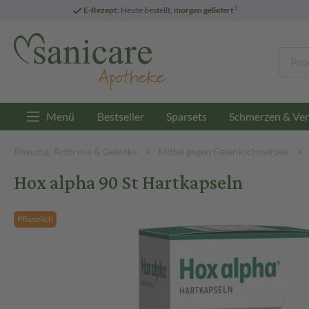
3
E-Rezept:
Heute bestellt,
morgen geliefert
Menü
Bestseller
Sparsets
Schmerzen & Ver
Rheuma, Arthrose & Gelenke
Mittel gegen Gelenkschmerzen
Hox alpha 90 St Hartkapseln
Pflanzlich