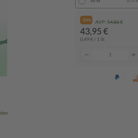
50 St
(0,51 € 
-20%
AVP:
54,86 €
43,95 €
0,49 € / 1 St
rden