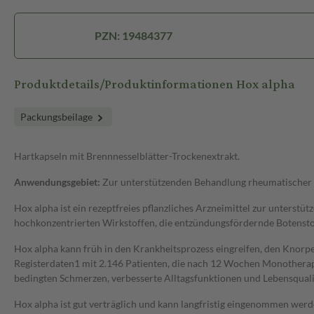
PZN: 19484377
Produktdetails/Produktinformationen Hox alpha
Packungsbeilage
Hartkapseln mit Brennnesselblätter-Trockenextrakt.
Anwendungsgebiet:
Zur unterstützenden Behandlung rheumatischer
Hox alpha ist ein rezeptfreies pflanzliches Arzneimittel zur unterst
hochkonzentrierten Wirkstoffen, die entzündungsfördernde Botenst
Hox alpha kann früh in den Krankheitsprozess eingreifen, den Knorp
Registerdaten1 mit 2.146 Patienten, die nach 12 Wochen Monothera
bedingten Schmerzen, verbesserte Alltagsfunktionen und Lebensquali
Hox alpha ist gut verträglich und kann langfristig eingenommen wer