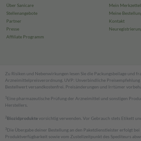
Über Sanicare
Mein Merkzettel
Stellenangebote
Meine Bestellun
Partner
Kontakt
Presse
Neuregistrierun
Affiliate Programm
Zu Risiken und Nebenwirkungen lesen Sie die Packungsbeilage und fra
Arzneimittelpreisverordnung. UVP: Unverbindliche Preisempfehlung de
Bestell­wert versand­kosten­frei. Preisänderungen und Irrtümer vorbeh
1
Eine pharmazeutische Prüfung der Arzneimittel und sonstigen Pro
Herstellers.
2
Biozidprodukte
vorsichtig verwenden. Vor Gebrauch stets Etikett u
3
Die Übergabe deiner Bestellung an den Paketdienstleister erfolgt bei
Produktverfügbarkeit sowie vom Zustellzeitpunkt des Spediteurs abwe