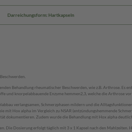
Darreichungsform: Hartkapseln
 Beschwerden.
ützenden Behandlung rheumatischer Beschwerden, wie z.B. Arthrose. Es ent
offe und knorpelabbauende Enzyme hemmen2,3, welche die Arthrose vor
elabbau verlangsamen, Schmerzphasen mildern und die Alltagsfunktionen s
pie mit Hox alpha im Vergleich zu NSAR (entzündungshemmende Schmerzm
tät dokumentieren. Zudem wurde die Behandlung mit Hox alpha deutlich 
den. Die Dosierung erfolgt täglich mit 3 x 1 Kapsel nach den Mahlzeit