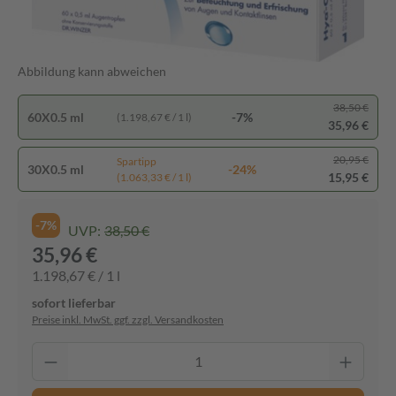
Abbildung kann abweichen
38,50 €
60X0.5 ml
-7%
(1.198,67 € / 1 l)
35,96 €
20,95 €
Spartipp
30X0.5 ml
-24%
15,95 €
(1.063,33 € / 1 l)
-7%
UVP:
38,50 €
35,96 €
1.198,67 € / 1 l
sofort lieferbar
Preise inkl. MwSt. ggf. zzgl. Versandkosten