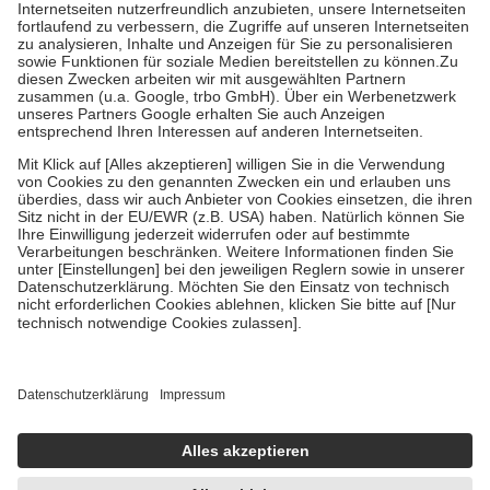
Kosten der Leistung zu entrichten.
Diese Regeln gelten grundsätzlich auch für Online-Apotheken.
Bei Heilmitteln und häuslicher Krankenpflege beträgt die
Zuzahlung zehn Prozent der Kosten sowie zehn Euro je
Verordnung.
Um das Engagement der Versicherten für ihre eigene Gesundheit zu
stärken und die besondere Stellung der Familie zu unterstützen,
fallen
keine Zuzahlungen
an bei:
• Kindern und Jugendlichen bis zum vollendeten 18. Lebensjahr
mit Ausnahme der Fahrkosten
• Untersuchungen zur Vorsorge und Früherkennung, die von der
GKV getragen werden
• empfohlenen Schutzimpfungen
• Harn- und Blutteststreifen
Wir nutzen Trusted Shops als unabhängigen Dienstleister für die
Einholung von Bewertungen. Trusted Shops hat Maßnahmen
getroffen, um sicherzustellen, dass es sich um echte Bewertungen
handelt. Mehr Informationen findest du hier:
https://help.etrusted.com/hc/de/articles/4419944605341
Einige Bilder und Inhalte wurden unter Zuhilfenahme künstlicher