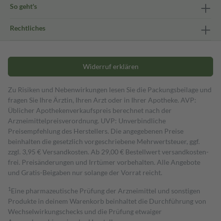
So geht's
Rechtliches
Widerruf erklären
Zu Risiken und Nebenwirkungen lesen Sie die Packungsbeilage und
fragen Sie Ihre Ärztin, Ihren Arzt oder in Ihrer Apotheke. AVP:
Üblicher Apothekenverkaufspreis berechnet nach der
Arzneimittelpreisverordnung. UVP: Unverbindliche
Preisempfehlung des Herstellers. Die angegebenen Preise
beinhalten die gesetzlich vorgeschriebene Mehrwertsteuer, ggf.
zzgl. 3,95 € Versandkosten. Ab 29,00 € Bestell­wert versand­kosten­
frei. Preisänderungen und Irrtümer vorbehalten. Alle Angebote
und Gratis-Beigaben nur solange der Vorrat reicht.
1
Eine pharmazeutische Prüfung der Arzneimittel und sonstigen
Produkte in deinem Warenkorb beinhaltet die Durchführung von
Wechselwirkungschecks und die Prüfung etwaiger