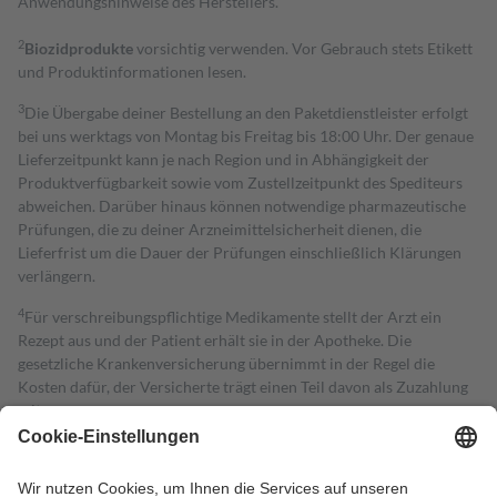
Anwendungshinweise des Herstellers.
2
Biozidprodukte
vorsichtig verwenden. Vor Gebrauch stets Etikett
und Produktinformationen lesen.
3
Die Übergabe deiner Bestellung an den Paketdienstleister erfolgt
bei uns werktags von Montag bis Freitag bis 18:00 Uhr. Der genaue
Lieferzeitpunkt kann je nach Region und in Abhängigkeit der
Produktverfügbarkeit sowie vom Zustellzeitpunkt des Spediteurs
abweichen. Darüber hinaus können notwendige pharmazeutische
Prüfungen, die zu deiner Arzneimittelsicherheit dienen, die
Lieferfrist um die Dauer der Prüfungen einschließlich Klärungen
verlängern.
4
Für verschreibungspflichtige Medikamente stellt der Arzt ein
Rezept aus und der Patient erhält sie in der Apotheke. Die
gesetzliche Krankenversicherung übernimmt in der Regel die
Kosten dafür, der Versicherte trägt einen Teil davon als Zuzahlung
mit.
Grundsätzlich leisten Mitglieder Zuzahlungen in Höhe von zehn
Prozent des Abgabepreises,
mindestens
jedoch
fünf Euro
und
höchstens zehn Euro.
Es sind jedoch nie mehr als die tatsächlichen