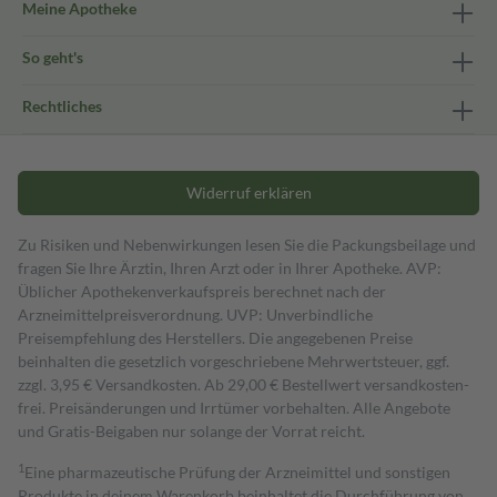
Meine Apotheke
So geht's
Rechtliches
Widerruf erklären
Zu Risiken und Nebenwirkungen lesen Sie die Packungsbeilage und
fragen Sie Ihre Ärztin, Ihren Arzt oder in Ihrer Apotheke. AVP:
Üblicher Apothekenverkaufspreis berechnet nach der
Arzneimittelpreisverordnung. UVP: Unverbindliche
Preisempfehlung des Herstellers. Die angegebenen Preise
beinhalten die gesetzlich vorgeschriebene Mehrwertsteuer, ggf.
zzgl. 3,95 € Versandkosten. Ab 29,00 € Bestell­wert versand­kosten­
frei. Preisänderungen und Irrtümer vorbehalten. Alle Angebote
und Gratis-Beigaben nur solange der Vorrat reicht.
1
Eine pharmazeutische Prüfung der Arzneimittel und sonstigen
Produkte in deinem Warenkorb beinhaltet die Durchführung von