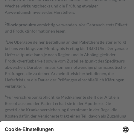
Wechselwirkungschecks und die Prüfung etwaiger
Anwendungshinweise des Herstellers.
2
Biozidprodukte
vorsichtig verwenden. Vor Gebrauch stets Etikett
und Produktinformationen lesen.
3
Die Übergabe deiner Bestellung an den Paketdienstleister erfolgt
bei uns werktags von Montag bis Freitag bis 18:00 Uhr. Der genaue
Lieferzeitpunkt kann je nach Region und in Abhängigkeit der
Produktverfügbarkeit sowie vom Zustellzeitpunkt des Spediteurs
abweichen. Darüber hinaus können notwendige pharmazeutische
Prüfungen, die zu deiner Arzneimittelsicherheit dienen, die
Lieferfrist um die Dauer der Prüfungen einschließlich Klärungen
verlängern.
4
Für verschreibungspflichtige Medikamente stellt der Arzt ein
Rezept aus und der Patient erhält sie in der Apotheke. Die
gesetzliche Krankenversicherung übernimmt in der Regel die
Kosten dafür, der Versicherte trägt einen Teil davon als Zuzahlung
mit.
Grundsätzlich leisten Mitglieder Zuzahlungen in Höhe von zehn