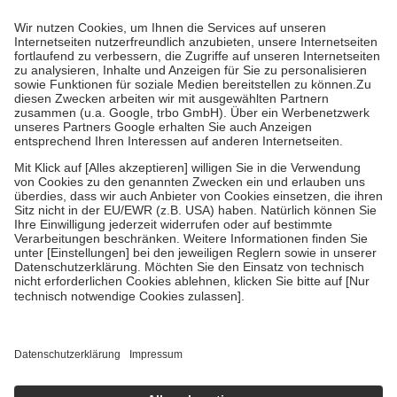
Prozent des Abgabepreises,
mindestens
jedoch
fünf Euro
und
höchstens zehn Euro.
Es sind jedoch nie mehr als die tatsächlichen
Kosten der Leistung zu entrichten.
Diese Regeln gelten grundsätzlich auch für Online-Apotheken.
Bei Heilmitteln und häuslicher Krankenpflege beträgt die
Zuzahlung zehn Prozent der Kosten sowie zehn Euro je
Verordnung.
Um das Engagement der Versicherten für ihre eigene Gesundheit zu
stärken und die besondere Stellung der Familie zu unterstützen,
fallen
keine Zuzahlungen
an bei:
• Kindern und Jugendlichen bis zum vollendeten 18. Lebensjahr
mit Ausnahme der Fahrkosten
• Untersuchungen zur Vorsorge und Früherkennung, die von der
GKV getragen werden
• empfohlenen Schutzimpfungen
• Harn- und Blutteststreifen
Wir nutzen Trusted Shops als unabhängigen Dienstleister für die
Einholung von Bewertungen. Trusted Shops hat Maßnahmen
getroffen, um sicherzustellen, dass es sich um echte Bewertungen
handelt. Mehr Informationen findest du hier:
https://help.etrusted.com/hc/de/articles/4419944605341