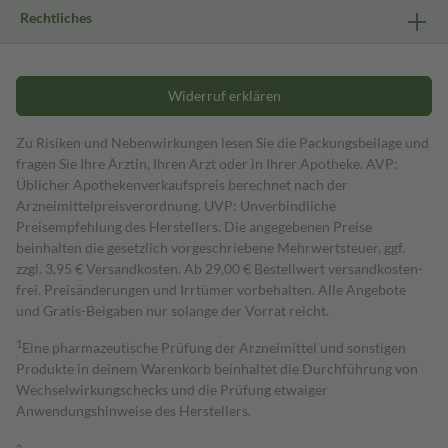
Rechtliches
Widerruf erklären
Zu Risiken und Nebenwirkungen lesen Sie die Packungsbeilage und
fragen Sie Ihre Ärztin, Ihren Arzt oder in Ihrer Apotheke. AVP:
Üblicher Apothekenverkaufspreis berechnet nach der
Arzneimittelpreisverordnung. UVP: Unverbindliche
Preisempfehlung des Herstellers. Die angegebenen Preise
beinhalten die gesetzlich vorgeschriebene Mehrwertsteuer, ggf.
zzgl. 3,95 € Versandkosten. Ab 29,00 € Bestell­wert versand­kosten­
frei. Preisänderungen und Irrtümer vorbehalten. Alle Angebote
und Gratis-Beigaben nur solange der Vorrat reicht.
1
Eine pharmazeutische Prüfung der Arzneimittel und sonstigen
Produkte in deinem Warenkorb beinhaltet die Durchführung von
Wechselwirkungschecks und die Prüfung etwaiger
Anwendungshinweise des Herstellers.