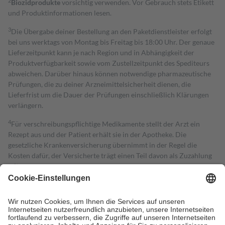
2
Biozidprodukte
vorsichtig verwenden. Vor Gebrauch stets Etikett
und Produktinformationen lesen.
3
Die Übergabe deiner Bestellung an den Paketdienstleister erfolgt
bei uns werktags von Montag bis Freitag bis 18:00 Uhr. Der genaue
Lieferzeitpunkt kann je nach Region und in Abhängigkeit der
Produktverfügbarkeit sowie vom Zustellzeitpunkt des Spediteurs
abweichen. Darüber hinaus können notwendige pharmazeutische
Prüfungen, die zu deiner Arzneimittelsicherheit dienen, die
Lieferfrist um die Dauer der Prüfungen einschließlich Klärungen
verlängern.
4
Für verschreibungspflichtige Medikamente stellt der Arzt ein
Rezept aus und der Patient erhält sie in der Apotheke. Die
gesetzliche Krankenversicherung übernimmt in der Regel die
Kosten dafür, der Versicherte trägt einen Teil davon als Zuzahlung
mit.
Grundsätzlich leisten Mitglieder Zuzahlungen in Höhe von zehn
Prozent des Abgabepreises,
mindestens
jedoch
fünf Euro
und
höchstens zehn Euro.
Es sind jedoch nie mehr als die tatsächlichen
Kosten der Leistung zu entrichten.
Diese Regeln gelten grundsätzlich auch für Online-Apotheken.