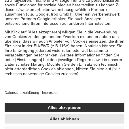
Bei Heilmitteln und häuslicher Krankenpflege beträgt die
Zuzahlung zehn Prozent der Kosten sowie zehn Euro je
Verordnung.
Um das Engagement der Versicherten für ihre eigene Gesundheit zu
stärken und die besondere Stellung der Familie zu unterstützen,
fallen
keine Zuzahlungen
an bei:
• Kindern und Jugendlichen bis zum vollendeten 18. Lebensjahr
mit Ausnahme der Fahrkosten
• Untersuchungen zur Vorsorge und Früherkennung, die von der
GKV getragen werden
• empfohlenen Schutzimpfungen
• Harn- und Blutteststreifen
Wir nutzen Trusted Shops als unabhängigen Dienstleister für die
Einholung von Bewertungen. Trusted Shops hat Maßnahmen
getroffen, um sicherzustellen, dass es sich um echte Bewertungen
handelt. Mehr Informationen findest du hier:
https://help.etrusted.com/hc/de/articles/4419944605341
Einige Bilder und Inhalte wurden unter Zuhilfenahme künstlicher
Intelligenz erstellt.