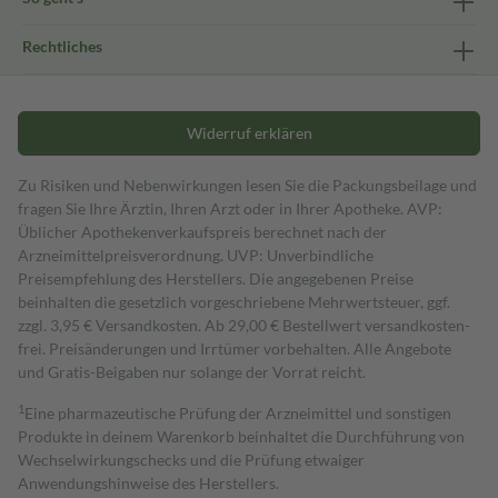
Rechtliches
Widerruf erklären
Zu Risiken und Nebenwirkungen lesen Sie die Packungsbeilage und
fragen Sie Ihre Ärztin, Ihren Arzt oder in Ihrer Apotheke. AVP:
Üblicher Apothekenverkaufspreis berechnet nach der
Arzneimittelpreisverordnung. UVP: Unverbindliche
Preisempfehlung des Herstellers. Die angegebenen Preise
beinhalten die gesetzlich vorgeschriebene Mehrwertsteuer, ggf.
zzgl. 3,95 € Versandkosten. Ab 29,00 € Bestell­wert versand­kosten­
frei. Preisänderungen und Irrtümer vorbehalten. Alle Angebote
und Gratis-Beigaben nur solange der Vorrat reicht.
1
Eine pharmazeutische Prüfung der Arzneimittel und sonstigen
Produkte in deinem Warenkorb beinhaltet die Durchführung von
Wechselwirkungschecks und die Prüfung etwaiger
Anwendungshinweise des Herstellers.