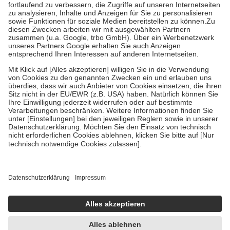
Diese Regeln gelten grundsätzlich auch für Online-Apotheken.
Bei Heilmitteln und häuslicher Krankenpflege beträgt die
Zuzahlung zehn Prozent der Kosten sowie zehn Euro je
Verordnung.
Um das Engagement der Versicherten für ihre eigene Gesundheit zu
stärken und die besondere Stellung der Familie zu unterstützen,
fallen
keine Zuzahlungen
an bei:
• Kindern und Jugendlichen bis zum vollendeten 18. Lebensjahr
mit Ausnahme der Fahrkosten
• Untersuchungen zur Vorsorge und Früherkennung, die von der
GKV getragen werden
• empfohlenen Schutzimpfungen
• Harn- und Blutteststreifen
Wir nutzen Trusted Shops als unabhängigen Dienstleister für die
Einholung von Bewertungen. Trusted Shops hat Maßnahmen
getroffen, um sicherzustellen, dass es sich um echte Bewertungen
handelt. Mehr Informationen findest du hier:
https://help.etrusted.com/hc/de/articles/4419944605341
Einige Bilder und Inhalte wurden unter Zuhilfenahme künstlicher
Intelligenz erstellt.