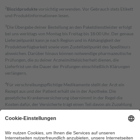
2
Biozidprodukte
vorsichtig verwenden. Vor Gebrauch stets Etikett
und Produktinformationen lesen.
3
Die Übergabe deiner Bestellung an den Paketdienstleister erfolgt
bei uns werktags von Montag bis Freitag bis 18:00 Uhr. Der genaue
Lieferzeitpunkt kann je nach Region und in Abhängigkeit der
Produktverfügbarkeit sowie vom Zustellzeitpunkt des Spediteurs
abweichen. Darüber hinaus können notwendige pharmazeutische
Prüfungen, die zu deiner Arzneimittelsicherheit dienen, die
Lieferfrist um die Dauer der Prüfungen einschließlich Klärungen
verlängern.
4
Für verschreibungspflichtige Medikamente stellt der Arzt ein
Rezept aus und der Patient erhält sie in der Apotheke. Die
gesetzliche Krankenversicherung übernimmt in der Regel die
Kosten dafür, der Versicherte trägt einen Teil davon als Zuzahlung
mit.
Grundsätzlich leisten Mitglieder Zuzahlungen in Höhe von zehn
Prozent des Abgabepreises,
mindestens
jedoch
fünf Euro
und
höchstens zehn Euro.
Es sind jedoch nie mehr als die tatsächlichen
Kosten der Leistung zu entrichten.