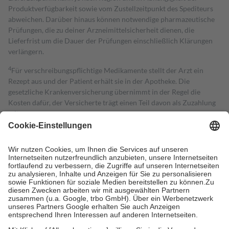
Produktverfügbarkeit sowie vom Zustellzeitpunkt des Spediteurs
abweichen. Darüber hinaus können notwendige pharmazeutische
Prüfungen, die zu deiner Arzneimittelsicherheit dienen, die
Lieferfrist um die Dauer der Prüfungen einschließlich Klärungen
verlängern.
4
Für verschreibungspflichtige Medikamente stellt der Arzt ein
Rezept aus und der Patient erhält sie in der Apotheke. Die
gesetzliche Krankenversicherung übernimmt in der Regel die
Kosten dafür, der Versicherte trägt einen Teil davon als Zuzahlung
mit.
Grundsätzlich leisten Mitglieder Zuzahlungen in Höhe von zehn
Prozent des Abgabepreises,
mindestens
jedoch
fünf Euro
und
höchstens zehn Euro.
Es sind jedoch nie mehr als die tatsächlichen
Kosten der Leistung zu entrichten.
Diese Regeln gelten grundsätzlich auch für Online-Apotheken.
Bei Heilmitteln und häuslicher Krankenpflege beträgt die
Zuzahlung zehn Prozent der Kosten sowie zehn Euro je
Verordnung.
Um das Engagement der Versicherten für ihre eigene Gesundheit zu
stärken und die besondere Stellung der Familie zu unterstützen,