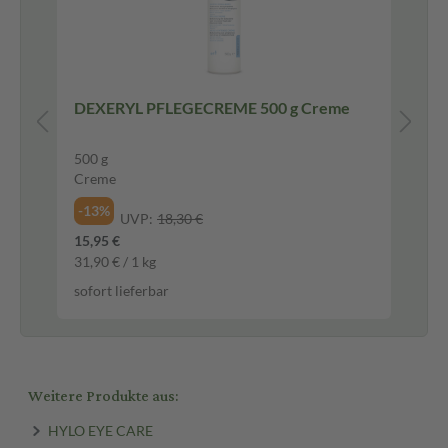
DEXERYL PFLEGECREME 500 g Creme
500 g
20
Creme
Sh
-13%
-4
UVP:
18,30 €
15,95 €
15,
31,90 € / 1 kg
78,
sofort lieferbar
sof
Weitere Produkte aus:
HYLO EYE CARE