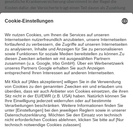
gesetzliche Krankenversicherung übernimmt in der Regel die
Kosten dafür, der Versicherte trägt einen Teil davon als Zuzahlung
mit.
Grundsätzlich leisten Mitglieder Zuzahlungen in Höhe von zehn
Prozent des Abgabepreises,
mindestens
jedoch
fünf Euro
und
höchstens zehn Euro.
Es sind jedoch nie mehr als die tatsächlichen
Kosten der Leistung zu entrichten.
Diese Regeln gelten grundsätzlich auch für Online-Apotheken.
Bei Heilmitteln und häuslicher Krankenpflege beträgt die
Zuzahlung zehn Prozent der Kosten sowie zehn Euro je
Verordnung.
Um das Engagement der Versicherten für ihre eigene Gesundheit zu
stärken und die besondere Stellung der Familie zu unterstützen,
fallen
keine Zuzahlungen
an bei:
• Kindern und Jugendlichen bis zum vollendeten 18. Lebensjahr
mit Ausnahme der Fahrkosten
• Untersuchungen zur Vorsorge und Früherkennung, die von der
GKV getragen werden
• empfohlenen Schutzimpfungen
• Harn- und Blutteststreifen
Wir nutzen Trusted Shops als unabhängigen Dienstleister für die