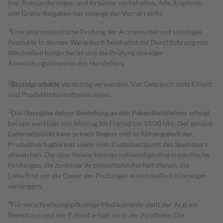
frei. Preisänderungen und Irrtümer vorbehalten. Alle Angebote
und Gratis-Beigaben nur solange der Vorrat reicht.
1
Eine pharmazeutische Prüfung der Arzneimittel und sonstigen
Produkte in deinem Warenkorb beinhaltet die Durchführung von
Wechselwirkungschecks und die Prüfung etwaiger
Anwendungshinweise des Herstellers.
2
Biozidprodukte
vorsichtig verwenden. Vor Gebrauch stets Etikett
und Produktinformationen lesen.
3
Die Übergabe deiner Bestellung an den Paketdienstleister erfolgt
bei uns werktags von Montag bis Freitag bis 18:00 Uhr. Der genaue
Lieferzeitpunkt kann je nach Region und in Abhängigkeit der
Produktverfügbarkeit sowie vom Zustellzeitpunkt des Spediteurs
abweichen. Darüber hinaus können notwendige pharmazeutische
Prüfungen, die zu deiner Arzneimittelsicherheit dienen, die
Lieferfrist um die Dauer der Prüfungen einschließlich Klärungen
verlängern.
4
Für verschreibungspflichtige Medikamente stellt der Arzt ein
Rezept aus und der Patient erhält sie in der Apotheke. Die