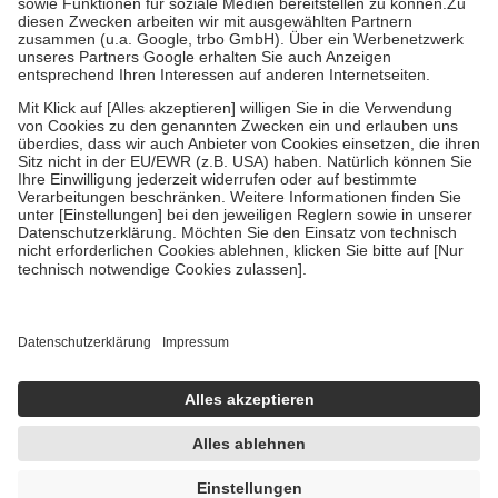
Zuzahlung zehn Prozent der Kosten sowie zehn Euro je
Verordnung.
Um das Engagement der Versicherten für ihre eigene Gesundheit zu
stärken und die besondere Stellung der Familie zu unterstützen,
fallen
keine Zuzahlungen
an bei:
• Kindern und Jugendlichen bis zum vollendeten 18. Lebensjahr
mit Ausnahme der Fahrkosten
• Untersuchungen zur Vorsorge und Früherkennung, die von der
GKV getragen werden
• empfohlenen Schutzimpfungen
• Harn- und Blutteststreifen
Wir nutzen Trusted Shops als unabhängigen Dienstleister für die
Einholung von Bewertungen. Trusted Shops hat Maßnahmen
getroffen, um sicherzustellen, dass es sich um echte Bewertungen
handelt. Mehr Informationen findest du hier:
https://help.etrusted.com/hc/de/articles/4419944605341
Einige Bilder und Inhalte wurden unter Zuhilfenahme künstlicher
Intelligenz erstellt.