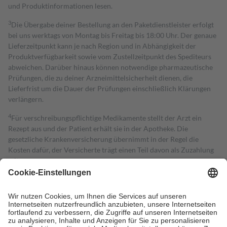
und Produktinformationen lesen.
3
Die Übergabe deiner Bestellung an den Paketdienstleister erfolgt
bei uns werktags von Montag bis Freitag bis 18:00 Uhr. Der genaue
Lieferzeitpunkt kann je nach Region und in Abhängigkeit der
Produktverfügbarkeit sowie vom Zustellzeitpunkt des Spediteurs
abweichen. Darüber hinaus können notwendige pharmazeutische
Prüfungen, die zu deiner Arzneimittelsicherheit dienen, die
Lieferfrist um die Dauer der Prüfungen einschließlich Klärungen
verlängern.
4
Für verschreibungspflichtige Medikamente stellt der Arzt ein
Rezept aus und der Patient erhält sie in der Apotheke. Die
gesetzliche Krankenversicherung übernimmt in der Regel die
Kosten dafür, der Versicherte trägt einen Teil davon als Zuzahlung
mit.
Grundsätzlich leisten Mitglieder Zuzahlungen in Höhe von zehn
Prozent des Abgabepreises,
mindestens
jedoch
fünf Euro
und
höchstens zehn Euro.
Es sind jedoch nie mehr als die tatsächlichen
Kosten der Leistung zu entrichten.
Diese Regeln gelten grundsätzlich auch für Online-Apotheken.
Bei Heilmitteln und häuslicher Krankenpflege beträgt die