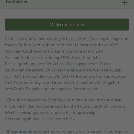
Rechtliches
Widerruf erklären
Zu Risiken und Nebenwirkungen lesen Sie die Packungsbeilage und
fragen Sie Ihre Ärztin, Ihren Arzt oder in Ihrer Apotheke. AVP:
Üblicher Apothekenverkaufspreis berechnet nach der
Arzneimittelpreisverordnung. UVP: Unverbindliche
Preisempfehlung des Herstellers. Die angegebenen Preise
beinhalten die gesetzlich vorgeschriebene Mehrwertsteuer, ggf.
zzgl. 3,95 € Versandkosten. Ab 29,00 € Bestell­wert versand­kosten­
frei. Preisänderungen und Irrtümer vorbehalten. Alle Angebote
und Gratis-Beigaben nur solange der Vorrat reicht.
1
Eine pharmazeutische Prüfung der Arzneimittel und sonstigen
Produkte in deinem Warenkorb beinhaltet die Durchführung von
Wechselwirkungschecks und die Prüfung etwaiger
Anwendungshinweise des Herstellers.
2
Biozidprodukte
vorsichtig verwenden. Vor Gebrauch stets Etikett