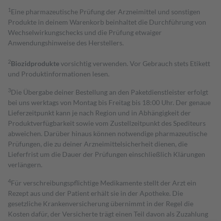
1
Eine pharmazeutische Prüfung der Arzneimittel und sonstigen
Produkte in deinem Warenkorb beinhaltet die Durchführung von
Wechselwirkungschecks und die Prüfung etwaiger
Anwendungshinweise des Herstellers.
2
Biozidprodukte
vorsichtig verwenden. Vor Gebrauch stets Etikett
und Produktinformationen lesen.
3
Die Übergabe deiner Bestellung an den Paketdienstleister erfolgt
bei uns werktags von Montag bis Freitag bis 18:00 Uhr. Der genaue
Lieferzeitpunkt kann je nach Region und in Abhängigkeit der
Produktverfügbarkeit sowie vom Zustellzeitpunkt des Spediteurs
abweichen. Darüber hinaus können notwendige pharmazeutische
Prüfungen, die zu deiner Arzneimittelsicherheit dienen, die
Lieferfrist um die Dauer der Prüfungen einschließlich Klärungen
verlängern.
4
Für verschreibungspflichtige Medikamente stellt der Arzt ein
Rezept aus und der Patient erhält sie in der Apotheke. Die
gesetzliche Krankenversicherung übernimmt in der Regel die
Kosten dafür, der Versicherte trägt einen Teil davon als Zuzahlung