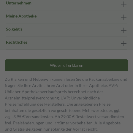
Unternehmen
Meine Apotheke
So geht's
Rechtliches
Widerruf erklären
Zu Risiken und Nebenwirkungen lesen Sie die Packungsbeilage und
fragen Sie Ihre Ärztin, Ihren Arzt oder in Ihrer Apotheke. AVP:
Üblicher Apothekenverkaufspreis berechnet nach der
Arzneimittelpreisverordnung. UVP: Unverbindliche
Preisempfehlung des Herstellers. Die angegebenen Preise
beinhalten die gesetzlich vorgeschriebene Mehrwertsteuer, ggf.
zzgl. 3,95 € Versandkosten. Ab 29,00 € Bestell­wert versand­kosten­
frei. Preisänderungen und Irrtümer vorbehalten. Alle Angebote
und Gratis-Beigaben nur solange der Vorrat reicht.