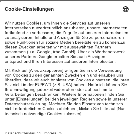
mit.
Grundsätzlich leisten Mitglieder Zuzahlungen in Höhe von zehn
Prozent des Abgabepreises,
mindestens
jedoch
fünf Euro
und
höchstens zehn Euro.
Es sind jedoch nie mehr als die tatsächlichen
Kosten der Leistung zu entrichten.
Diese Regeln gelten grundsätzlich auch für Online-Apotheken.
Bei Heilmitteln und häuslicher Krankenpflege beträgt die
Zuzahlung zehn Prozent der Kosten sowie zehn Euro je
Verordnung.
Um das Engagement der Versicherten für ihre eigene Gesundheit zu
stärken und die besondere Stellung der Familie zu unterstützen,
fallen
keine Zuzahlungen
an bei:
• Kindern und Jugendlichen bis zum vollendeten 18. Lebensjahr
mit Ausnahme der Fahrkosten
• Untersuchungen zur Vorsorge und Früherkennung, die von der
GKV getragen werden
• empfohlenen Schutzimpfungen
• Harn- und Blutteststreifen
Wir nutzen Trusted Shops als unabhängigen Dienstleister für die
Einholung von Bewertungen. Trusted Shops hat Maßnahmen
getroffen, um sicherzustellen, dass es sich um echte Bewertungen