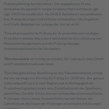
Preisempfehlung des Herstellers. Die angegebenen Preise
beinhalten die gesetzlich vorgeschriebene Mehrwertsteuer, ggf.
zzgl. 3,95 € Versandkosten. Ab 29,00 € Bestell­wert versand­kosten­
frei. Preisänderungen und Irrtümer vorbehalten. Alle Angebote
und Gratis-Beigaben nur solange der Vorrat reicht.
1
Eine pharmazeutische Prüfung der Arzneimittel und sonstigen
Produkte in deinem Warenkorb beinhaltet die Durchführung von
Wechselwirkungschecks und die Prüfung etwaiger
Anwendungshinweise des Herstellers.
2
Biozidprodukte
vorsichtig verwenden. Vor Gebrauch stets Etikett
und Produktinformationen lesen.
3
Die Übergabe deiner Bestellung an den Paketdienstleister erfolgt
bei uns werktags von Montag bis Freitag bis 18:00 Uhr. Der genaue
Lieferzeitpunkt kann je nach Region und in Abhängigkeit der
Produktverfügbarkeit sowie vom Zustellzeitpunkt des Spediteurs
abweichen. Darüber hinaus können notwendige pharmazeutische
Prüfungen, die zu deiner Arzneimittelsicherheit dienen, die
Lieferfrist um die Dauer der Prüfungen einschließlich Klärungen
verlängern.