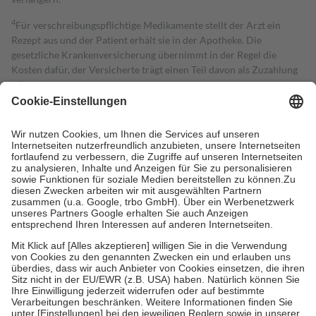
4
Für verschreibungspflichtige Medikamente stellt der Arzt ein
Rezept aus und der Patient erhält sie in der Apotheke. Die
gesetzliche Krankenversicherung übernimmt in der Regel die
Kosten dafür, der Versicherte trägt einen Teil davon als Zuzahlung
mit.
Grundsätzlich leisten Mitglieder Zuzahlungen in Höhe von zehn
Prozent des Abgabepreises,
mindestens
jedoch
fünf Euro
und
höchstens zehn Euro.
Es sind jedoch nie mehr als die tatsächlichen
Kosten der Leistung zu entrichten.
Diese Regeln gelten grundsätzlich auch für Online-Apotheken.
Bei Heilmitteln und häuslicher Krankenpflege beträgt die
Zuzahlung zehn Prozent der Kosten sowie zehn Euro je
Verordnung.
Um das Engagement der Versicherten für ihre eigene Gesundheit zu
stärken und die besondere Stellung der Familie zu unterstützen,
fallen
keine Zuzahlungen
an bei:
• Kindern und Jugendlichen bis zum vollendeten 18. Lebensjahr
mit Ausnahme der Fahrkosten
• Untersuchungen zur Vorsorge und Früherkennung, die von der
GKV getragen werden