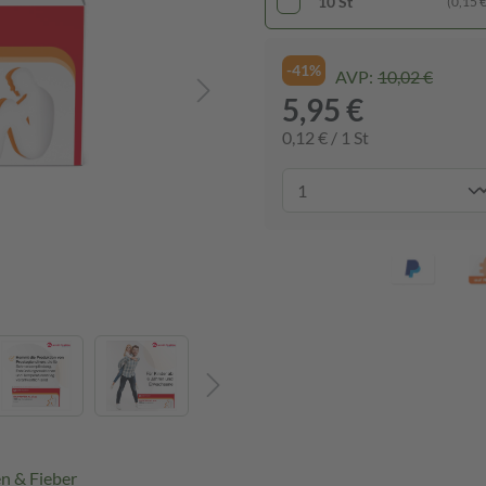
10 St
(0,15 € 
-41%
AVP:
10,02 €
5,95 €
0,12 € / 1 St
n & Fieber