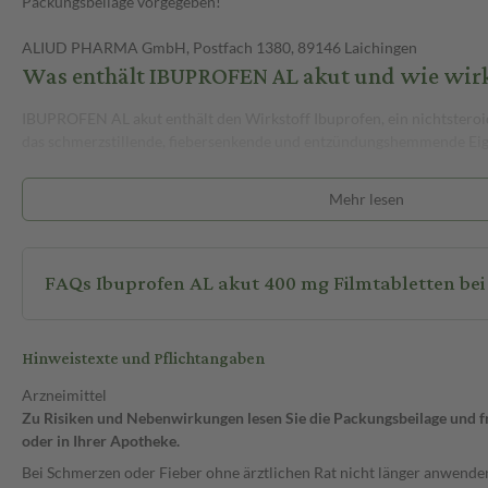
Packungsbeilage vorgegeben!
ALIUD PHARMA GmbH, Postfach 1380, 89146 Laichingen
Was enthält IBUPROFEN AL akut und wie wirk
IBUPROFEN AL akut enthält den Wirkstoff Ibuprofen, ein nichtstero
das schmerzstillende, fiebersenkende und entzündungshemmende Eige
Wechselwirkungen
Mehr lesen
IBUPROFEN AL akut kann die Wirkung anderer Arzneimittel beeinflus
werden. Es ist wichtig, deinen Arzt oder Apotheker über alle Medikam
einnimmst, um mögliche Wechselwirkungen zu vermeiden.
FAQs Ibuprofen AL akut 400 mg Filmtabletten be
Nebenwirkungen
Wie alle Arzneimittel kann auch IBUPROFEN AL akut Nebenwirkungen
jedem auftreten müssen. Zu den Nebenwirkungen können Magen-Da
Hinweistexte und Pflichtangaben
Erbrechen, Durchfall, Blähungen und Bauchschmerzen zählen. Auch
Nebenwirkungen wie Magen-Darm-Blutungen, Geschwüre oder Durch
Arzneimittel
mögliche Nebenwirkungen können Kopfschmerzen, Schwindel, Haut
Zu Risiken und Nebenwirkungen lesen Sie die Packungsbeilage und fra
Überempfindlichkeitsreaktionen sein. Bei Auftreten schwerwiegende
oder in Ihrer Apotheke.
Einnahme sofort beenden und einen Arzt aufsuchen.
Bei Schmerzen oder Fieber ohne ärztlichen Rat nicht länger anwenden