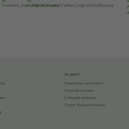
e
So geht's
nto
Newsletter anfordern
Freunde werben
gen
E-Rezept einlösen
Papier Rezept einlösen
g