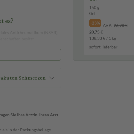
150 g
Gel
t es?
-23%
AVP:
26,98 €
20,75 €
idales Antirheumatikum (NSAR),
138,33 € / 1 kg
nschaften besitzt.
sofort lieferbar
sen oder von diesen beeinflusst
ente zu informieren, die du
i akuten Schmerzen
 haben, die aber nicht bei
rm-Beschwerden wie Übelkeit,
 können schwerwiegendere
brüche auftreten. Weitere
ausschläge und
gen Sie Ihre Ärztin, Ihren Arzt
r Nebenwirkungen solltest du die
 als in der Packungsbeilage