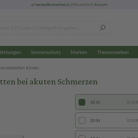
versandkostenfrei
ab 29 € und für E-Rezepte
letzungen
Sonnenschutz
Marken
Themenwelten
erztabletten Kinder
etten bei akuten Schmerzen
50 St
(0,12 € 
20 St
(0,12 € 