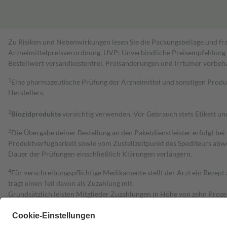
Zu Risiken und Nebenwirkungen lesen Sie die Packungsbeilage und fra
Arzneimittelpreisverordnung. UVP: Unverbindliche Preisempfehlung de
Bestell­wert versand­kosten­frei. Preisänderungen und Irrtümer vorbeh
1
Eine pharmazeutische Prüfung der Arzneimittel und sonstigen Pro
Herstellers.
2
Biozidprodukte
vorsichtig verwenden. Vor Gebrauch stets Etikett u
3
Die Übergabe deiner Bestellung an den Paketdienstleister erfolgt bei
Produktverfügbarkeit sowie vom Zustellzeitpunkt des Spediteurs abwe
Dauer der Prüfungen einschließlich Klärungen verlängern.
4
Für verschreibungspflichtige Medikamente stellt der Arzt ein Rezept 
trägt einen Teil davon als Zuzahlung mit.
Grundsätzlich leisten Mitglieder Zuzahlungen in Höhe von zehn Proz
zu entrichten.
Diese Regeln gelten grundsätzlich auch für Online-Apotheken.
Bei Heilmitteln und häuslicher Krankenpflege beträgt die Zuzahlung 