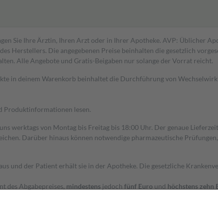
gen Sie Ihre Ärztin, Ihren Arzt oder in Ihrer Apotheke. AVP: Üblicher A
s Herstellers. Die angegebenen Preise beinhalten die gesetzlich vorgesc
alten. Alle Angebote und Gratis-Beigaben nur solange der Vorrat reicht.
dukte in deinem Warenkorb beinhaltet die Durchführung von Wechselwir
nd Produktinformationen lesen.
 uns werktags von Montag bis Freitag bis 18:00 Uhr. Der genaue Lieferze
ichen. Darüber hinaus können notwendige pharmazeutische Prüfungen, die
aus und der Patient erhält sie in der Apotheke. Die gesetzliche Krankenv
ent des Abgabepreises,
mindestens
jedoch
fünf Euro
und
höchstens zehn 
zehn Prozent der Kosten sowie zehn Euro je Verordnung.