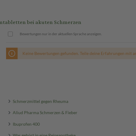
s oder Apothekers ein. Die
mtabletten bei akuten Schmerzen
gt 200 bis 400 mg (eine halbe
 Dosis nach dem Körpergewicht. Die
Bewertungen nur in der aktuellen Sprache anzeigen.
werden, vorzugsweise während der
Keine Bewertungen gefunden. Teile deine Erfahrungen mit a
Schmerzmittel gegen Rheuma
Aliud Pharma Schmerzen & Fieber
Ibuprofen 400
Was gehört in eine Reiseapotheke