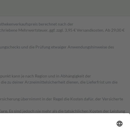
pothekenverkaufspreis berechnet nach der
hriebene Mehrwertsteuer, ggf. zzgl. 3,95 € Versandkosten. Ab 29,00 €
kungschecks und die Prüfung etwaiger Anwendungshinweise des
itpunkt kann je nach Region und in Abhängigkeit der
 zu deiner Arzneimittelsicherheit dienen, die Lieferfrist um die
ersicherung übernimmt in der Regel die Kosten dafür, der Versicherte
Euro.
Es sind jedoch nie mehr als die tatsächlichen Kosten der Leistung