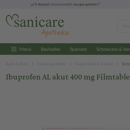
3
E-Rezept:
Heute bestellt,
morgen geliefert
Menü
Bestseller
Sparsets
Schmerzen & Ver
Baby & Kind
Kinderapotheke
Fieber Baby & Kinder
Schm
Ibuprofen AL akut 400 mg Filmtabl