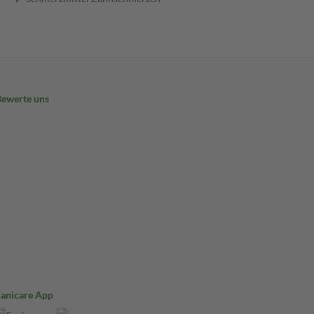
Bewerte uns
Sanicare App