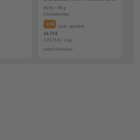
Filmtabletten
60 St = 98 g
Filmtabletten
-24%
UVP:
21,99 €
16,73 €
170,71 € / 1 kg
sofort lieferbar