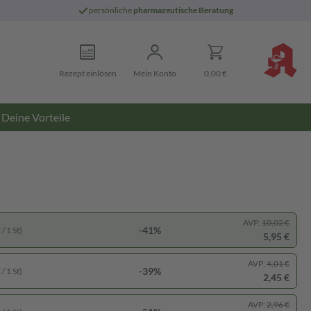
persönliche
pharmazeutische Beratung
Rezept einlösen
Mein Konto
0,00 €
Deine Vorteile
AVP:
10,02 €
-41%
/ 1 St)
5,95 €
AVP:
4,01 €
-39%
/ 1 St)
2,45 €
AVP:
2,96 €