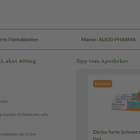
rm: Filmtabletten
Marke: ALIUD PHARMA
AL akut 400mg
Tipp vom Apotheker
Bestseller
enen.
g starken Schmerzen, wie
Diclox forte Schmerzgel 
anwenden als in der
Gel