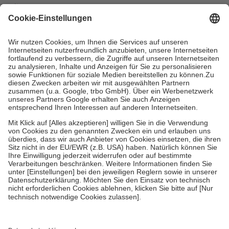
mit.
Grundsätzlich leisten Mitglieder Zuzahlungen in Höhe von zehn
Prozent des Abgabepreises,
mindestens
jedoch
fünf Euro
und
höchstens zehn Euro.
Es sind jedoch nie mehr als die tatsächlichen
Kosten der Leistung zu entrichten.
Diese Regeln gelten grundsätzlich auch für Online-Apotheken.
Bei Heilmitteln und häuslicher Krankenpflege beträgt die
Zuzahlung zehn Prozent der Kosten sowie zehn Euro je
Verordnung.
Um das Engagement der Versicherten für ihre eigene Gesundheit zu
stärken und die besondere Stellung der Familie zu unterstützen,
fallen
keine Zuzahlungen
an bei:
• Kindern und Jugendlichen bis zum vollendeten 18. Lebensjahr
mit Ausnahme der Fahrkosten
• Untersuchungen zur Vorsorge und Früherkennung, die von der
GKV getragen werden
• empfohlenen Schutzimpfungen
• Harn- und Blutteststreifen
Wir nutzen Trusted Shops als unabhängigen Dienstleister für die
Einholung von Bewertungen. Trusted Shops hat Maßnahmen
getroffen, um sicherzustellen, dass es sich um echte Bewertungen