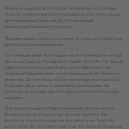
1
Eine pharmazeutische Prüfung der Arzneimittel und sonstigen
Produkte in deinem Warenkorb beinhaltet die Durchführung von
Wechselwirkungschecks und die Prüfung etwaiger
Anwendungshinweise des Herstellers.
2
Biozidprodukte
vorsichtig verwenden. Vor Gebrauch stets Etikett
und Produktinformationen lesen.
3
Die Übergabe deiner Bestellung an den Paketdienstleister erfolgt
bei uns werktags von Montag bis Freitag bis 18:00 Uhr. Der genaue
Lieferzeitpunkt kann je nach Region und in Abhängigkeit der
Produktverfügbarkeit sowie vom Zustellzeitpunkt des Spediteurs
abweichen. Darüber hinaus können notwendige pharmazeutische
Prüfungen, die zu deiner Arzneimittelsicherheit dienen, die
Lieferfrist um die Dauer der Prüfungen einschließlich Klärungen
verlängern.
4
Für verschreibungspflichtige Medikamente stellt der Arzt ein
Rezept aus und der Patient erhält sie in der Apotheke. Die
gesetzliche Krankenversicherung übernimmt in der Regel die
Kosten dafür, der Versicherte trägt einen Teil davon als Zuzahlung