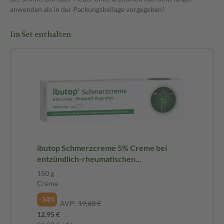
anwenden als in der Packungsbeilage vorgegeben!
Im Set enthalten
ibutop Schmerzcreme 5% Creme bei
entzündlich-rheumatischen
Erkrankungen und chronischen Gelenk-
150 g
und Muskelschmerzen 150 g Creme
Creme
-34%
AVP:
19,60 €
12,95 €