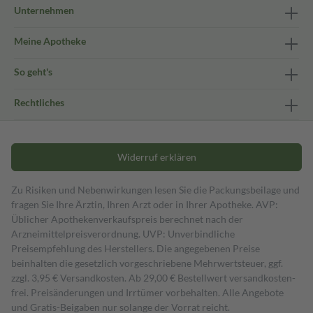
Unternehmen
Meine Apotheke
So geht's
Rechtliches
Widerruf erklären
Zu Risiken und Nebenwirkungen lesen Sie die Packungsbeilage und
fragen Sie Ihre Ärztin, Ihren Arzt oder in Ihrer Apotheke. AVP:
Üblicher Apothekenverkaufspreis berechnet nach der
Arzneimittelpreisverordnung. UVP: Unverbindliche
Preisempfehlung des Herstellers. Die angegebenen Preise
beinhalten die gesetzlich vorgeschriebene Mehrwertsteuer, ggf.
zzgl. 3,95 € Versandkosten. Ab 29,00 € Bestell­wert versand­kosten­
frei. Preisänderungen und Irrtümer vorbehalten. Alle Angebote
und Gratis-Beigaben nur solange der Vorrat reicht.