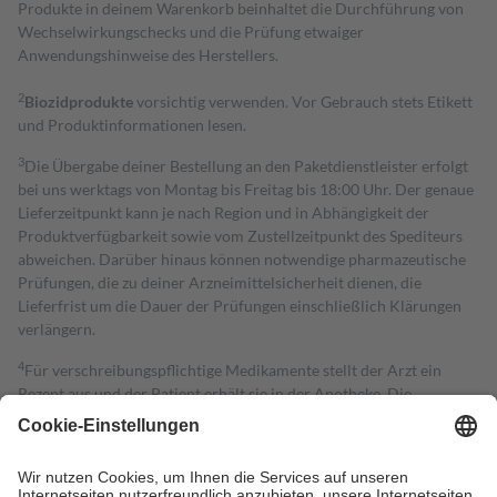
Produkte in deinem Warenkorb beinhaltet die Durchführung von
Wechselwirkungschecks und die Prüfung etwaiger
Anwendungshinweise des Herstellers.
2
Biozidprodukte
vorsichtig verwenden. Vor Gebrauch stets Etikett
und Produktinformationen lesen.
3
Die Übergabe deiner Bestellung an den Paketdienstleister erfolgt
bei uns werktags von Montag bis Freitag bis 18:00 Uhr. Der genaue
Lieferzeitpunkt kann je nach Region und in Abhängigkeit der
Produktverfügbarkeit sowie vom Zustellzeitpunkt des Spediteurs
abweichen. Darüber hinaus können notwendige pharmazeutische
Prüfungen, die zu deiner Arzneimittelsicherheit dienen, die
Lieferfrist um die Dauer der Prüfungen einschließlich Klärungen
verlängern.
4
Für verschreibungspflichtige Medikamente stellt der Arzt ein
Rezept aus und der Patient erhält sie in der Apotheke. Die
gesetzliche Krankenversicherung übernimmt in der Regel die
Kosten dafür, der Versicherte trägt einen Teil davon als Zuzahlung
mit.
Grundsätzlich leisten Mitglieder Zuzahlungen in Höhe von zehn