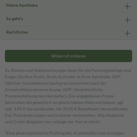
Meine Apotheke
So geht's
Rechtliches
Widerruf erklären
Zu Risiken und Nebenwirkungen lesen Sie die Packungsbeilage und
fragen Sie Ihre Ärztin, Ihren Arzt oder in Ihrer Apotheke. AVP:
Üblicher Apothekenverkaufspreis berechnet nach der
Arzneimittelpreisverordnung. UVP: Unverbindliche
Preisempfehlung des Herstellers. Die angegebenen Preise
beinhalten die gesetzlich vorgeschriebene Mehrwertsteuer, ggf.
zzgl. 3,95 € Versandkosten. Ab 29,00 € Bestell­wert versand­kosten­
frei. Preisänderungen und Irrtümer vorbehalten. Alle Angebote
und Gratis-Beigaben nur solange der Vorrat reicht.
1
Eine pharmazeutische Prüfung der Arzneimittel und sonstigen