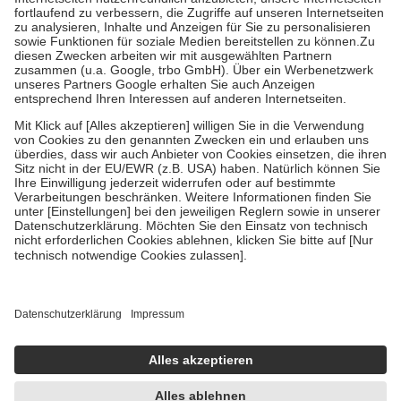
Prozent des Abgabepreises,
mindestens
jedoch
fünf Euro
und
höchstens zehn Euro.
Es sind jedoch nie mehr als die tatsächlichen
Kosten der Leistung zu entrichten.
Diese Regeln gelten grundsätzlich auch für Online-Apotheken.
Bei Heilmitteln und häuslicher Krankenpflege beträgt die
Zuzahlung zehn Prozent der Kosten sowie zehn Euro je
Verordnung.
Um das Engagement der Versicherten für ihre eigene Gesundheit zu
stärken und die besondere Stellung der Familie zu unterstützen,
fallen
keine Zuzahlungen
an bei:
• Kindern und Jugendlichen bis zum vollendeten 18. Lebensjahr
mit Ausnahme der Fahrkosten
• Untersuchungen zur Vorsorge und Früherkennung, die von der
GKV getragen werden
• empfohlenen Schutzimpfungen
• Harn- und Blutteststreifen
Wir nutzen Trusted Shops als unabhängigen Dienstleister für die
Einholung von Bewertungen. Trusted Shops hat Maßnahmen
getroffen, um sicherzustellen, dass es sich um echte Bewertungen
handelt. Mehr Informationen findest du hier:
https://help.etrusted.com/hc/de/articles/4419944605341