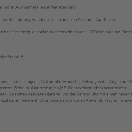
r nur in Ausnahmefällen aufgetreten sind.
der Behandlung, wenden Sie sich an Ihren Arzt oder Apotheker.
n berücksichtigt, die bei mindestens einem von 1.000 behandelten Patien
oler Steinöl)!
önnen Hautreizungen (z.B. Kontaktdermatitis), Reizungen der Augen und 
grenzte (Schleim-)Hautreizungen (z.B. Kontaktdermatitis) hervorrufen.
en. Sie sollten deswegen generell vor der Behandlung mit einem neuen A
st kaufen, nur gelegentlich anwenden oder deren Anwendung schon einige 