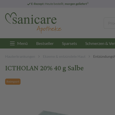
3
E-Rezept:
Heute bestellt,
morgen geliefert
Menü
Bestseller
Sparsets
Schmerzen & Ver
Hauterkrankungen
Ekzeme & entzündete Haut
Entzündungs
ICTHOLAN 20% 40 g Salbe
Reimport