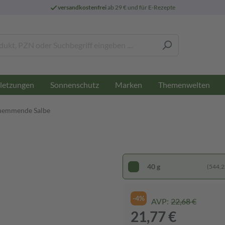
versandkostenfrei
ab 29 € und für E-Rezepte
letzungen
Sonnenschutz
Marken
Themenwelten
hemmende Salbe
40 g
(544,25
-4%
AVP:
22,68 €
21,77 €