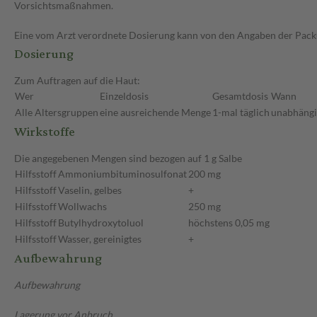
Vorsichtsmaßnahmen.
Eine vom Arzt verordnete Dosierung kann von den Angaben der Packun
Dosierung
Zum Auftragen auf die Haut:
Wer
Einzeldosis
Gesamtdosis
Wann
Alle Altersgruppen
eine ausreichende Menge
1-mal täglich
unabhängig
Wirkstoffe
Die angegebenen Mengen sind bezogen auf 1 g Salbe
Hilfsstoff
Ammoniumbituminosulfonat
200 mg
Hilfsstoff
Vaselin, gelbes
+
Hilfsstoff
Wollwachs
250 mg
Hilfsstoff
Butylhydroxytoluol
höchstens 0,05 mg
Hilfsstoff
Wasser, gereinigtes
+
Aufbewahrung
Aufbewahrung
Lagerung vor Anbruch