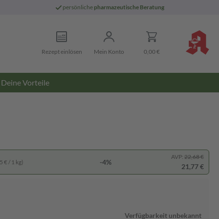
persönliche
pharmazeutische Beratung
Rezept einlösen
Mein Konto
0,00 €
Deine Vorteile
AVP:
22,68 €
-4%
 € / 1 kg)
21,77 €
Verfügbarkeit unbekannt