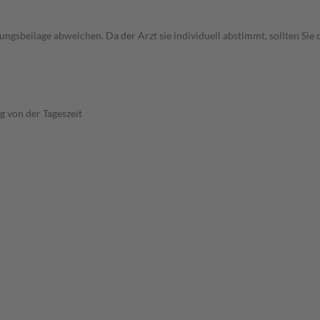
gsbeilage abweichen. Da der Arzt sie individuell abstimmt, sollten Si
 von der Tageszeit