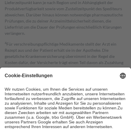
Lieferzeitpunkt kann je nach Region und in Abhängigkeit der
Produktverfügbarkeit sowie vom Zustellzeitpunkt des Spediteurs
abweichen. Darüber hinaus können notwendige pharmazeutische
Prüfungen, die zu deiner Arzneimittelsicherheit dienen, die
Lieferfrist um die Dauer der Prüfungen einschließlich Klärungen
verlängern.
4
Für verschreibungspflichtige Medikamente stellt der Arzt ein
Rezept aus und der Patient erhält sie in der Apotheke. Die
gesetzliche Krankenversicherung übernimmt in der Regel die
Kosten dafür, der Versicherte trägt einen Teil davon als Zuzahlung
mit.
Grundsätzlich leisten Mitglieder Zuzahlungen in Höhe von zehn
Prozent des Abgabepreises,
mindestens
jedoch
fünf Euro
und
höchstens zehn Euro.
Es sind jedoch nie mehr als die tatsächlichen
Kosten der Leistung zu entrichten.
Diese Regeln gelten grundsätzlich auch für Online-Apotheken.
Bei Heilmitteln und häuslicher Krankenpflege beträgt die
Zuzahlung zehn Prozent der Kosten sowie zehn Euro je
Verordnung.
Um das Engagement der Versicherten für ihre eigene Gesundheit zu
stärken und die besondere Stellung der Familie zu unterstützen,