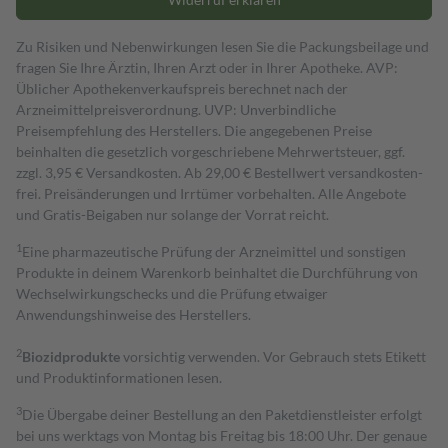
Zu Risiken und Nebenwirkungen lesen Sie die Packungsbeilage und
fragen Sie Ihre Ärztin, Ihren Arzt oder in Ihrer Apotheke. AVP:
Üblicher Apothekenverkaufspreis berechnet nach der
Arzneimittelpreisverordnung. UVP: Unverbindliche
Preisempfehlung des Herstellers. Die angegebenen Preise
beinhalten die gesetzlich vorgeschriebene Mehrwertsteuer, ggf.
zzgl. 3,95 € Versandkosten. Ab 29,00 € Bestell­wert versand­kosten­
frei. Preisänderungen und Irrtümer vorbehalten. Alle Angebote
und Gratis-Beigaben nur solange der Vorrat reicht.
1
Eine pharmazeutische Prüfung der Arzneimittel und sonstigen
Produkte in deinem Warenkorb beinhaltet die Durchführung von
Wechselwirkungschecks und die Prüfung etwaiger
Anwendungshinweise des Herstellers.
2
Biozidprodukte
vorsichtig verwenden. Vor Gebrauch stets Etikett
und Produktinformationen lesen.
3
Die Übergabe deiner Bestellung an den Paketdienstleister erfolgt
bei uns werktags von Montag bis Freitag bis 18:00 Uhr. Der genaue