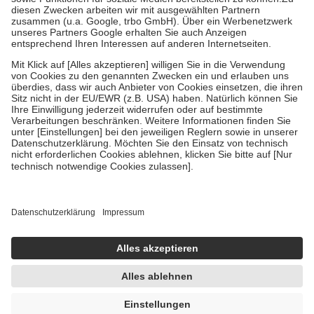
Zuzahlung zehn Prozent der Kosten sowie zehn Euro je
Verordnung.
Um das Engagement der Versicherten für ihre eigene Gesundheit zu
stärken und die besondere Stellung der Familie zu unterstützen,
fallen
keine Zuzahlungen
an bei:
• Kindern und Jugendlichen bis zum vollendeten 18. Lebensjahr
mit Ausnahme der Fahrkosten
• Untersuchungen zur Vorsorge und Früherkennung, die von der
GKV getragen werden
• empfohlenen Schutzimpfungen
• Harn- und Blutteststreifen
Wir nutzen Trusted Shops als unabhängigen Dienstleister für die
Einholung von Bewertungen. Trusted Shops hat Maßnahmen
getroffen, um sicherzustellen, dass es sich um echte Bewertungen
handelt. Mehr Informationen findest du hier:
https://help.etrusted.com/hc/de/articles/4419944605341
Einige Bilder und Inhalte wurden unter Zuhilfenahme künstlicher
Intelligenz erstellt.