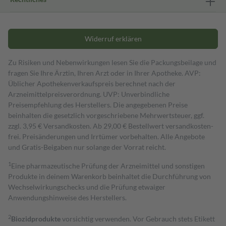
Widerruf erklären
Zu Risiken und Nebenwirkungen lesen Sie die Packungsbeilage und
fragen Sie Ihre Ärztin, Ihren Arzt oder in Ihrer Apotheke. AVP:
Üblicher Apothekenverkaufspreis berechnet nach der
Arzneimittelpreisverordnung. UVP: Unverbindliche
Preisempfehlung des Herstellers. Die angegebenen Preise
beinhalten die gesetzlich vorgeschriebene Mehrwertsteuer, ggf.
zzgl. 3,95 € Versandkosten. Ab 29,00 € Bestell­wert versand­kosten­
frei. Preisänderungen und Irrtümer vorbehalten. Alle Angebote
und Gratis-Beigaben nur solange der Vorrat reicht.
1
Eine pharmazeutische Prüfung der Arzneimittel und sonstigen
Produkte in deinem Warenkorb beinhaltet die Durchführung von
Wechselwirkungschecks und die Prüfung etwaiger
Anwendungshinweise des Herstellers.
2
Biozidprodukte
vorsichtig verwenden. Vor Gebrauch stets Etikett