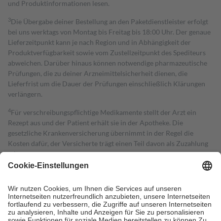
und Produktinformationen lesen.
3
Die Übergabe deiner Bestellung an den Paketdienstleister erfolgt
bei uns werktags von Montag bis Freitag bis 18:00 Uhr. Der genaue
Lieferzeitpunkt kann je nach Region und in Abhängigkeit der
Produktverfügbarkeit sowie vom Zustellzeitpunkt des Spediteurs
abweichen. Darüber hinaus können notwendige pharmazeutische
Prüfungen, die zu deiner Arzneimittelsicherheit dienen, die
Lieferfrist um die Dauer der Prüfungen einschließlich Klärungen
verlängern.
4
Für verschreibungspflichtige Medikamente stellt der Arzt ein
Rezept aus und der Patient erhält sie in der Apotheke. Die
gesetzliche Krankenversicherung übernimmt in der Regel die
Kosten dafür, der Versicherte trägt einen Teil davon als Zuzahlung
mit.
Grundsätzlich leisten Mitglieder Zuzahlungen in Höhe von zehn
Prozent des Abgabepreises,
mindestens
jedoch
fünf Euro
und
höchstens zehn Euro.
Es sind jedoch nie mehr als die tatsächlichen
Kosten der Leistung zu entrichten.
Diese Regeln gelten grundsätzlich auch für Online-Apotheken.
Bei Heilmitteln und häuslicher Krankenpflege beträgt die