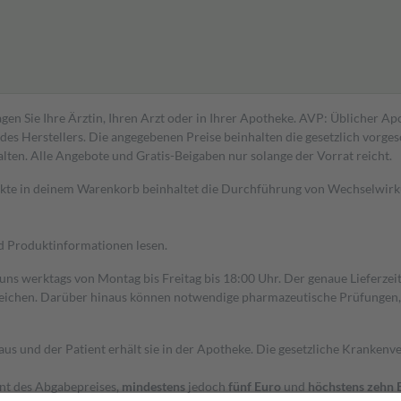
gen Sie Ihre Ärztin, Ihren Arzt oder in Ihrer Apotheke. AVP: Üblicher A
s Herstellers. Die angegebenen Preise beinhalten die gesetzlich vorgesc
alten. Alle Angebote und Gratis-Beigaben nur solange der Vorrat reicht.
dukte in deinem Warenkorb beinhaltet die Durchführung von Wechselwir
nd Produktinformationen lesen.
 uns werktags von Montag bis Freitag bis 18:00 Uhr. Der genaue Lieferze
ichen. Darüber hinaus können notwendige pharmazeutische Prüfungen, die
aus und der Patient erhält sie in der Apotheke. Die gesetzliche Krankenv
ent des Abgabepreises,
mindestens
jedoch
fünf Euro
und
höchstens zehn 