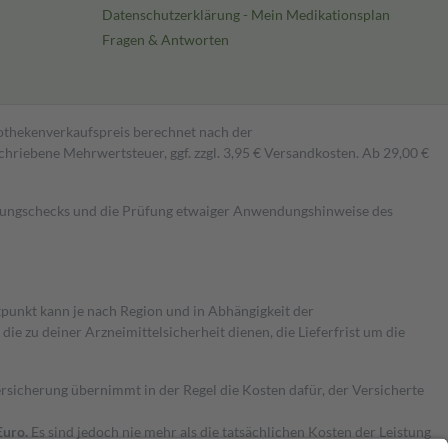
Datenschutzerklärung - Mein Medikationsplan
Fragen & Antworten
pothekenverkaufspreis berechnet nach der
hriebene Mehrwertsteuer, ggf. zzgl. 3,95 € Versandkosten. Ab 29,00 €
kungschecks und die Prüfung etwaiger Anwendungshinweise des
itpunkt kann je nach Region und in Abhängigkeit der
 zu deiner Arzneimittelsicherheit dienen, die Lieferfrist um die
ersicherung übernimmt in der Regel die Kosten dafür, der Versicherte
Euro.
Es sind jedoch nie mehr als die tatsächlichen Kosten der Leistung