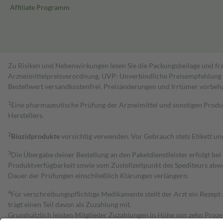
Affiliate Programm
Zu Risiken und Nebenwirkungen lesen Sie die Packungsbeilage und fra
Arzneimittelpreisverordnung. UVP: Unverbindliche Preisempfehlung de
Bestell­wert versand­kosten­frei. Preisänderungen und Irrtümer vorbeh
1
Eine pharmazeutische Prüfung der Arzneimittel und sonstigen Pro
Herstellers.
2
Biozidprodukte
vorsichtig verwenden. Vor Gebrauch stets Etikett u
3
Die Übergabe deiner Bestellung an den Paketdienstleister erfolgt bei
Produktverfügbarkeit sowie vom Zustellzeitpunkt des Spediteurs abwe
Dauer der Prüfungen einschließlich Klärungen verlängern.
4
Für verschreibungspflichtige Medikamente stellt der Arzt ein Rezept 
trägt einen Teil davon als Zuzahlung mit.
Grundsätzlich leisten Mitglieder Zuzahlungen in Höhe von zehn Proz