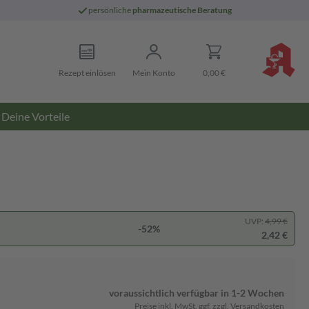
persönliche
pharmazeutische Beratung
Rezept einlösen
Mein Konto
0,00 €
Deine Vorteile
UVP:
4,99 €
-52%
2,42 €
voraussichtlich verfügbar in 1-2 Wochen
Preise inkl. MwSt. ggf. zzgl. Versandkosten