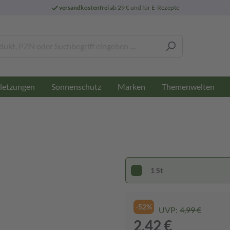
versandkostenfrei
ab 29 € und für E-Rezepte
letzungen
Sonnenschutz
Marken
Themenwelten
1 St
-52%
UVP:
4,99 €
2,42 €