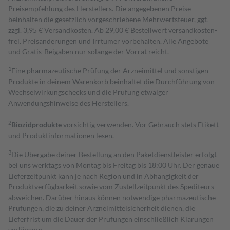
Preisempfehlung des Herstellers. Die angegebenen Preise
beinhalten die gesetzlich vorgeschriebene Mehrwertsteuer, ggf.
zzgl. 3,95 € Versandkosten. Ab 29,00 € Bestell­wert versand­kosten­
frei. Preisänderungen und Irrtümer vorbehalten. Alle Angebote
und Gratis-Beigaben nur solange der Vorrat reicht.
1
Eine pharmazeutische Prüfung der Arzneimittel und sonstigen
Produkte in deinem Warenkorb beinhaltet die Durchführung von
Wechselwirkungschecks und die Prüfung etwaiger
Anwendungshinweise des Herstellers.
2
Biozidprodukte
vorsichtig verwenden. Vor Gebrauch stets Etikett
und Produktinformationen lesen.
3
Die Übergabe deiner Bestellung an den Paketdienstleister erfolgt
bei uns werktags von Montag bis Freitag bis 18:00 Uhr. Der genaue
Lieferzeitpunkt kann je nach Region und in Abhängigkeit der
Produktverfügbarkeit sowie vom Zustellzeitpunkt des Spediteurs
abweichen. Darüber hinaus können notwendige pharmazeutische
Prüfungen, die zu deiner Arzneimittelsicherheit dienen, die
Lieferfrist um die Dauer der Prüfungen einschließlich Klärungen
verlängern.