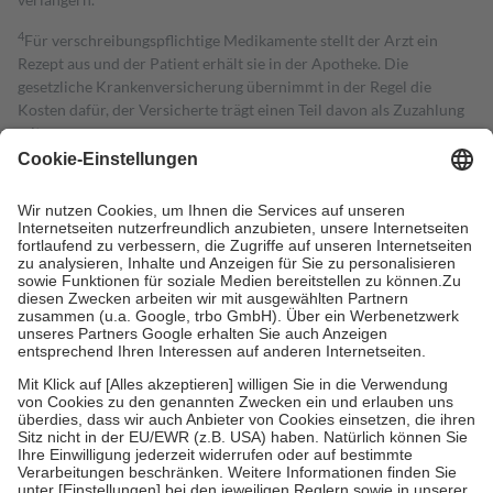
4
Für verschreibungspflichtige Medikamente stellt der Arzt ein
Rezept aus und der Patient erhält sie in der Apotheke. Die
gesetzliche Krankenversicherung übernimmt in der Regel die
Kosten dafür, der Versicherte trägt einen Teil davon als Zuzahlung
mit.
Grundsätzlich leisten Mitglieder Zuzahlungen in Höhe von zehn
Prozent des Abgabepreises,
mindestens
jedoch
fünf Euro
und
höchstens zehn Euro.
Es sind jedoch nie mehr als die tatsächlichen
Kosten der Leistung zu entrichten.
Diese Regeln gelten grundsätzlich auch für Online-Apotheken.
Bei Heilmitteln und häuslicher Krankenpflege beträgt die
Zuzahlung zehn Prozent der Kosten sowie zehn Euro je
Verordnung.
Um das Engagement der Versicherten für ihre eigene Gesundheit zu
stärken und die besondere Stellung der Familie zu unterstützen,
fallen
keine Zuzahlungen
an bei:
• Kindern und Jugendlichen bis zum vollendeten 18. Lebensjahr
mit Ausnahme der Fahrkosten
• Untersuchungen zur Vorsorge und Früherkennung, die von der
GKV getragen werden