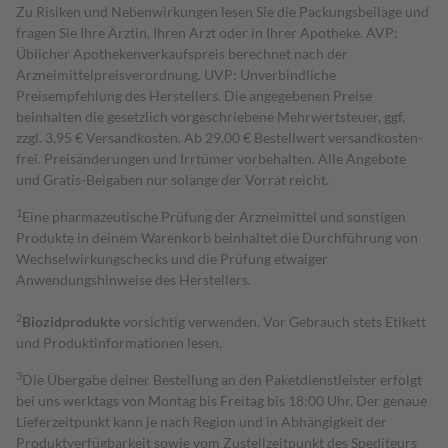
Zu Risiken und Nebenwirkungen lesen Sie die Packungsbeilage und
fragen Sie Ihre Ärztin, Ihren Arzt oder in Ihrer Apotheke. AVP:
Üblicher Apothekenverkaufspreis berechnet nach der
Arzneimittelpreisverordnung. UVP: Unverbindliche
Preisempfehlung des Herstellers. Die angegebenen Preise
beinhalten die gesetzlich vorgeschriebene Mehrwertsteuer, ggf.
zzgl. 3,95 € Versandkosten. Ab 29,00 € Bestell­wert versand­kosten­
frei. Preisänderungen und Irrtümer vorbehalten. Alle Angebote
und Gratis-Beigaben nur solange der Vorrat reicht.
1
Eine pharmazeutische Prüfung der Arzneimittel und sonstigen
Produkte in deinem Warenkorb beinhaltet die Durchführung von
Wechselwirkungschecks und die Prüfung etwaiger
Anwendungshinweise des Herstellers.
2
Biozidprodukte
vorsichtig verwenden. Vor Gebrauch stets Etikett
und Produktinformationen lesen.
3
Die Übergabe deiner Bestellung an den Paketdienstleister erfolgt
bei uns werktags von Montag bis Freitag bis 18:00 Uhr. Der genaue
Lieferzeitpunkt kann je nach Region und in Abhängigkeit der
Produktverfügbarkeit sowie vom Zustellzeitpunkt des Spediteurs