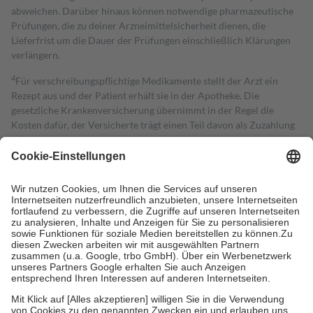
abweichen. Darüber hinaus können notwendige pharmazeutische
Prüfungen, die zu deiner Arzneimittelsicherheit dienen, die
Lieferfrist um die Dauer der Prüfungen einschließlich Klärungen
verlängern.
4
Für verschreibungspflichtige Medikamente stellt der Arzt ein
Rezept aus und der Patient erhält sie in der Apotheke. Die
gesetzliche Krankenversicherung übernimmt in der Regel die
Kosten dafür, der Versicherte trägt einen Teil davon als Zuzahlung
mit.
Grundsätzlich leisten Mitglieder Zuzahlungen in Höhe von zehn
Prozent des Abgabepreises,
mindestens
jedoch
fünf Euro
und
höchstens zehn Euro.
Es sind jedoch nie mehr als die tatsächlichen
Kosten der Leistung zu entrichten.
Diese Regeln gelten grundsätzlich auch für Online-Apotheken.
Bei Heilmitteln und häuslicher Krankenpflege beträgt die
Zuzahlung zehn Prozent der Kosten sowie zehn Euro je
Verordnung.
Um das Engagement der Versicherten für ihre eigene Gesundheit zu
stärken und die besondere Stellung der Familie zu unterstützen,
fallen
keine Zuzahlungen
an bei: