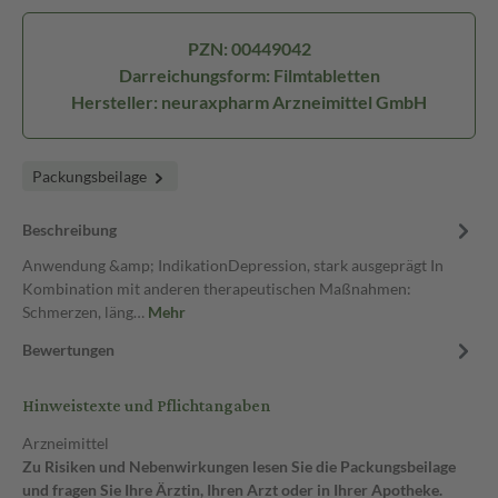
PZN: 00449042
Darreichungsform: Filmtabletten
Hersteller: neuraxpharm Arzneimittel GmbH
Packungsbeilage
Beschreibung
Anwendung &amp; IndikationDepression, stark ausgeprägt In
Kombination mit anderen therapeutischen Maßnahmen:
Schmerzen, läng…
Mehr
Bewertungen
Hinweistexte und Pflichtangaben
Arzneimittel
Zu Risiken und Nebenwirkungen lesen Sie die Packungsbeilage
und fragen Sie Ihre Ärztin, Ihren Arzt oder in Ihrer Apotheke.