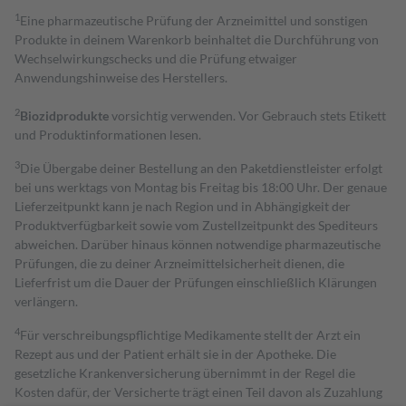
1
Eine pharmazeutische Prüfung der Arzneimittel und sonstigen
Produkte in deinem Warenkorb beinhaltet die Durchführung von
Wechselwirkungschecks und die Prüfung etwaiger
Anwendungshinweise des Herstellers.
2
Biozidprodukte
vorsichtig verwenden. Vor Gebrauch stets Etikett
und Produktinformationen lesen.
3
Die Übergabe deiner Bestellung an den Paketdienstleister erfolgt
bei uns werktags von Montag bis Freitag bis 18:00 Uhr. Der genaue
Lieferzeitpunkt kann je nach Region und in Abhängigkeit der
Produktverfügbarkeit sowie vom Zustellzeitpunkt des Spediteurs
abweichen. Darüber hinaus können notwendige pharmazeutische
Prüfungen, die zu deiner Arzneimittelsicherheit dienen, die
Lieferfrist um die Dauer der Prüfungen einschließlich Klärungen
verlängern.
4
Für verschreibungspflichtige Medikamente stellt der Arzt ein
Rezept aus und der Patient erhält sie in der Apotheke. Die
gesetzliche Krankenversicherung übernimmt in der Regel die
Kosten dafür, der Versicherte trägt einen Teil davon als Zuzahlung