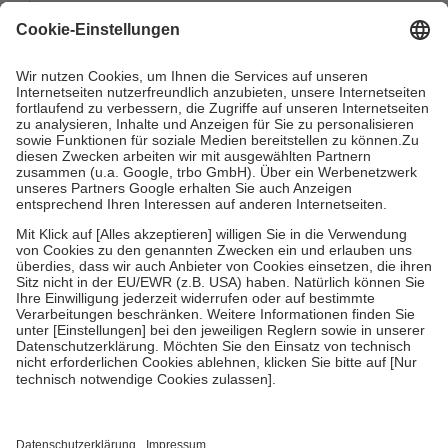
mit.
Grundsätzlich leisten Mitglieder Zuzahlungen in Höhe von zehn
Prozent des Abgabepreises,
mindestens
jedoch
fünf Euro
und
höchstens zehn Euro.
Es sind jedoch nie mehr als die tatsächlichen
Kosten der Leistung zu entrichten.
Diese Regeln gelten grundsätzlich auch für Online-Apotheken.
Bei Heilmitteln und häuslicher Krankenpflege beträgt die
Zuzahlung zehn Prozent der Kosten sowie zehn Euro je
Verordnung.
Um das Engagement der Versicherten für ihre eigene Gesundheit zu
stärken und die besondere Stellung der Familie zu unterstützen,
fallen
keine Zuzahlungen
an bei:
• Kindern und Jugendlichen bis zum vollendeten 18. Lebensjahr
mit Ausnahme der Fahrkosten
• Untersuchungen zur Vorsorge und Früherkennung, die von der
GKV getragen werden
• empfohlenen Schutzimpfungen
• Harn- und Blutteststreifen
Wir nutzen Trusted Shops als unabhängigen Dienstleister für die
Einholung von Bewertungen. Trusted Shops hat Maßnahmen
getroffen, um sicherzustellen, dass es sich um echte Bewertungen