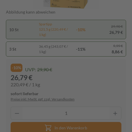
Abbildung kann abweichen
Spartipp
29,90 €
10 St
-10%
121,5 g (220,49 € /
26,79 €
1 kg)
9,99 €
36,45 g (243,07 € /
3 St
-11%
8,86 €
1 kg)
-10%
UVP:
29,90 €
26,79 €
220,49 € / 1 kg
sofort lieferbar
Preise inkl. MwSt. ggf. zzgl. Versandkosten
In den Warenkorb