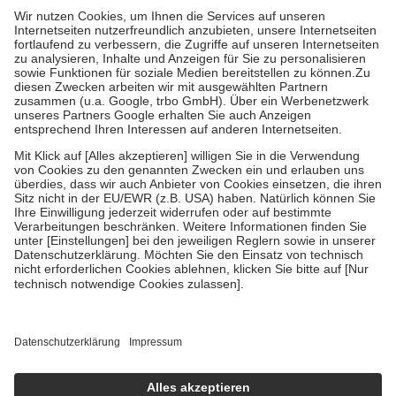
gesetzliche Krankenversicherung übernimmt in der Regel die
Kosten dafür, der Versicherte trägt einen Teil davon als Zuzahlung
mit.
Grundsätzlich leisten Mitglieder Zuzahlungen in Höhe von zehn
Prozent des Abgabepreises,
mindestens
jedoch
fünf Euro
und
höchstens zehn Euro.
Es sind jedoch nie mehr als die tatsächlichen
Kosten der Leistung zu entrichten.
Diese Regeln gelten grundsätzlich auch für Online-Apotheken.
Bei Heilmitteln und häuslicher Krankenpflege beträgt die
Zuzahlung zehn Prozent der Kosten sowie zehn Euro je
Verordnung.
Um das Engagement der Versicherten für ihre eigene Gesundheit zu
stärken und die besondere Stellung der Familie zu unterstützen,
fallen
keine Zuzahlungen
an bei:
• Kindern und Jugendlichen bis zum vollendeten 18. Lebensjahr
mit Ausnahme der Fahrkosten
• Untersuchungen zur Vorsorge und Früherkennung, die von der
GKV getragen werden
• empfohlenen Schutzimpfungen
• Harn- und Blutteststreifen
Wir nutzen Trusted Shops als unabhängigen Dienstleister für die