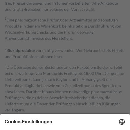
frei. Preisänderungen und Irrtümer vorbehalten. Alle Angebote
und Gratis-Beigaben nur solange der Vorrat reicht.
1
Eine pharmazeutische Prüfung der Arzneimittel und sonstigen
Produkte in deinem Warenkorb beinhaltet die Durchführung von
Wechselwirkungschecks und die Prüfung etwaiger
Anwendungshinweise des Herstellers.
2
Biozidprodukte
vorsichtig verwenden. Vor Gebrauch stets Etikett
und Produktinformationen lesen.
3
Die Übergabe deiner Bestellung an den Paketdienstleister erfolgt
bei uns werktags von Montag bis Freitag bis 18:00 Uhr. Der genaue
Lieferzeitpunkt kann je nach Region und in Abhängigkeit der
Produktverfügbarkeit sowie vom Zustellzeitpunkt des Spediteurs
abweichen. Darüber hinaus können notwendige pharmazeutische
Prüfungen, die zu deiner Arzneimittelsicherheit dienen, die
Lieferfrist um die Dauer der Prüfungen einschließlich Klärungen
verlängern.
4
Für verschreibungspflichtige Medikamente stellt der Arzt ein
Rezept aus und der Patient erhält sie in der Apotheke. Die