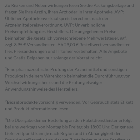
Zu Risiken und Nebenwirkungen lesen Sie die Packungsbeilage und
fragen Sie Ihre Ärztin, Ihren Arzt oder in Ihrer Apotheke. AVP:
Üblicher Apothekenverkaufspreis berechnet nach der
Arzneimittelpreisverordnung. UVP: Unverbindliche
Preisempfehlung des Herstellers. Die angegebenen Preise
beinhalten die gesetzlich vorgeschriebene Mehrwertsteuer, ggf.
zzgl. 3,95 € Versandkosten. Ab 29,00 € Bestell­wert versand­kosten­
frei. Preisänderungen und Irrtümer vorbehalten. Alle Angebote
und Gratis-Beigaben nur solange der Vorrat reicht.
1
Eine pharmazeutische Prüfung der Arzneimittel und sonstigen
Produkte in deinem Warenkorb beinhaltet die Durchführung von
Wechselwirkungschecks und die Prüfung etwaiger
Anwendungshinweise des Herstellers.
2
Biozidprodukte
vorsichtig verwenden. Vor Gebrauch stets Etikett
und Produktinformationen lesen.
3
Die Übergabe deiner Bestellung an den Paketdienstleister erfolgt
bei uns werktags von Montag bis Freitag bis 18:00 Uhr. Der genaue
Lieferzeitpunkt kann je nach Region und in Abhängigkeit der
Produktverfügbarkeit sowie vom Zustellzeitpunkt des Spediteurs