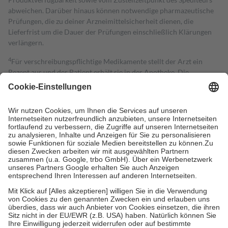
abweichen. Darüber hinaus können notwendige pharmazeutische
Prüfungen, die zu deiner Arzneimittelsicherheit dienen, die
Lieferfrist um die Dauer der Prüfungen einschließlich Klärungen
verlängern.
4
Für verschreibungspflichtige Medikamente stellt der Arzt ein
Rezept aus und der Patient erhält sie in der Apotheke. Die
gesetzliche Krankenversicherung übernimmt in der Regel die
Kosten dafür, der Versicherte trägt einen Teil davon als Zuzahlung
mit.
Grundsätzlich leisten Mitglieder Zuzahlungen in Höhe von zehn
Prozent des Abgabepreises,
mindestens
jedoch
fünf Euro
und
höchstens zehn Euro.
Es sind jedoch nie mehr als die tatsächlichen
Kosten der Leistung zu entrichten.
Diese Regeln gelten grundsätzlich auch für Online-Apotheken.
Bei Heilmitteln und häuslicher Krankenpflege beträgt die
Zuzahlung zehn Prozent der Kosten sowie zehn Euro je
Verordnung.
Um das Engagement der Versicherten für ihre eigene Gesundheit zu
stärken und die besondere Stellung der Familie zu unterstützen,
fallen
keine Zuzahlungen
an bei: