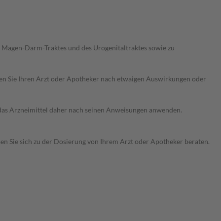
 Magen-Darm-Traktes und des Urogenitaltraktes sowie zu
ragen Sie Ihren Arzt oder Apotheker nach etwaigen Auswirkungen oder
e das Arzneimittel daher nach seinen Anweisungen anwenden.
sen Sie sich zu der Dosierung von Ihrem Arzt oder Apotheker beraten.