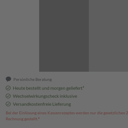
Abbildung kann abweichen
Persönliche Beratung
Heute bestellt und morgen geliefert³
Wechselwirkungscheck inklusive
Versandkostenfreie Lieferung
Bei der Einlösung eines Kassenrezeptes werden nur die gesetzlichen 
Rechnung gestellt.⁴