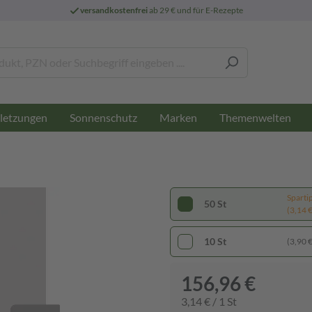
versandkostenfrei
ab 29 € und für E-Rezepte
letzungen
Sonnenschutz
Marken
Themenwelten
Sparti
50 St
(3,14 € 
10 St
(3,90 € 
156,96 €
3,14 € / 1 St