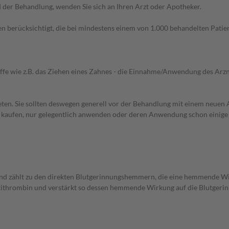
der Behandlung, wenden Sie sich an Ihren Arzt oder Apotheker.
n berücksichtigt, die bei mindestens einem von 1.000 behandelten Patien
iffe wie z.B. das Ziehen eines Zahnes - die Einnahme/Anwendung des Arznei
en. Sie sollten deswegen generell vor der Behandlung mit einem neuen A
st kaufen, nur gelegentlich anwenden oder deren Anwendung schon einige 
nd zählt zu den direkten Blutgerinnungshemmern, die eine hemmende W
Antithrombin und verstärkt so dessen hemmende Wirkung auf die Blutger