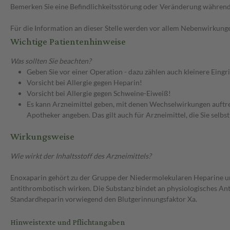
Bemerken Sie eine Befindlichkeitsstörung oder Veränderung während 
Für die Information an dieser Stelle werden vor allem Nebenwirkunge
Wichtige Patientenhinweise
Was sollten Sie beachten?
Geben Sie vor einer Operation - dazu zählen auch kleinere Eingr
Vorsicht bei Allergie gegen Heparin!
Vorsicht bei Allergie gegen Schweine-Eiweiß!
Es kann Arzneimittel geben, mit denen Wechselwirkungen auftret
Apotheker angeben. Das gilt auch für Arzneimittel, die Sie selb
Wirkungsweise
Wie wirkt der Inhaltsstoff des Arzneimittels?
Enoxaparin gehört zu der Gruppe der Niedermolekularen Heparine u
antithrombotisch wirken. Die Substanz bindet an physiologisches 
Standardheparin vorwiegend den Blutgerinnungsfaktor Xa.
Hinweistexte und Pflichtangaben