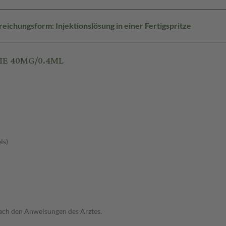
eichungsform: Injektionslösung in einer Fertigspritze
0IE 40MG/0.4ML
ls)
ach den Anweisungen des Arztes.