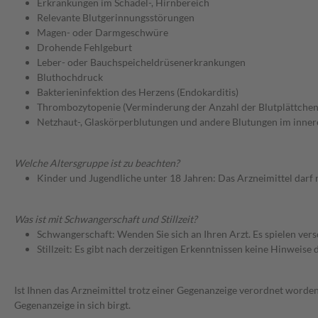
Erkrankungen im Schädel-, Hirnbereich
Relevante Blutgerinnungsstörungen
Magen- oder Darmgeschwüre
Drohende Fehlgeburt
Leber- oder Bauchspeicheldrüsenerkrankungen
Bluthochdruck
Bakterieninfektion des Herzens (Endokarditis)
Thrombozytopenie (Verminderung der Anzahl der Blutplättchen
Netzhaut-, Glaskörperblutungen und andere Blutungen im inne
Welche Altersgruppe ist zu beachten?
Kinder und Jugendliche unter 18 Jahren: Das Arzneimittel darf
Was ist mit Schwangerschaft und Stillzeit?
Schwangerschaft: Wenden Sie sich an Ihren Arzt. Es spielen ve
Stillzeit: Es gibt nach derzeitigen Erkenntnissen keine Hinweise
Ist Ihnen das Arzneimittel trotz einer Gegenanzeige verordnet worden
Gegenanzeige in sich birgt.