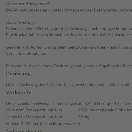
Dauer der Anwendung?
Die Anwendungsdauer richtet sich nach Art der Beschwerde und/ode
Überdosierung?
Es kann zu einer Vielzahl von Überdosierungserscheinungen kommen
Blutdruckabfall. Setzen Sie sich bei dem Verdacht auf eine Überdosi
Generell gilt: Achten Sie vor allem bei Säuglingen, Kleinkindern un
Vorsichtsmaßnahmen.
Eine vom Arzt verordnete Dosierung kann von den Angaben der Packun
Dosierung
Da die Dosierung des Arzneimittels von verschiedenen Faktoren abhäng
Wirkstoffe
Die angegebenen Mengen sind bezogen auf 0,4 ml Lösung = 1 Spritze
Wirkstoff
Enoxaparin natrium
4000 Internationale Einheiten
entspricht
Enoxaparin natrium
40 mg
Hilfsstoff
Wasser für Injektionszwecke
+
Aufbewahrung