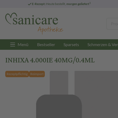
3
E-Rezept:
Heute bestellt,
morgen geliefert
Menü
Bestseller
Sparsets
Schmerzen & Ver
INHIXA 4.000IE 40MG/0.4ML
Rezeptpflichtig
Reimport