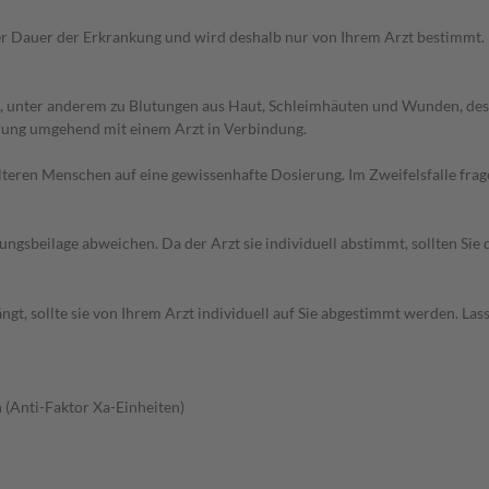
r Dauer der Erkrankung und wird deshalb nur von Ihrem Arzt bestimmt.
, unter anderem zu Blutungen aus Haut, Schleimhäuten und Wunden, des
erung umgehend mit einem Arzt in Verbindung.
d älteren Menschen auf eine gewissenhafte Dosierung. Im Zweifelsfalle f
gsbeilage abweichen. Da der Arzt sie individuell abstimmt, sollten Si
t, sollte sie von Ihrem Arzt individuell auf Sie abgestimmt werden. Las
 (Anti-Faktor Xa-Einheiten)