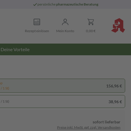
persönliche
pharmazeutische Beratung
Rezept einlösen
Mein Konto
0,00 €
Deine Vorteile
pp
156,96 €
/ 1 St)
38,96 €
/ 1 St)
sofort lieferbar
Preise inkl. MwSt. ggf. zzgl. Versandkosten