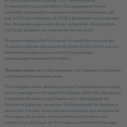
Arzneimittelpreisverordnung. UVP: Unverbindliche
Preisempfehlung des Herstellers. Die angegebenen Preise
beinhalten die gesetzlich vorgeschriebene Mehrwertsteuer, ggf.
zzgl. 3,95 € Versandkosten. Ab 29,00 € Bestell­wert versand­kosten­
frei. Preisänderungen und Irrtümer vorbehalten. Alle Angebote
und Gratis-Beigaben nur solange der Vorrat reicht.
1
Eine pharmazeutische Prüfung der Arzneimittel und sonstigen
Produkte in deinem Warenkorb beinhaltet die Durchführung von
Wechselwirkungschecks und die Prüfung etwaiger
Anwendungshinweise des Herstellers.
2
Biozidprodukte
vorsichtig verwenden. Vor Gebrauch stets Etikett
und Produktinformationen lesen.
3
Die Übergabe deiner Bestellung an den Paketdienstleister erfolgt
bei uns werktags von Montag bis Freitag bis 18:00 Uhr. Der genaue
Lieferzeitpunkt kann je nach Region und in Abhängigkeit der
Produktverfügbarkeit sowie vom Zustellzeitpunkt des Spediteurs
abweichen. Darüber hinaus können notwendige pharmazeutische
Prüfungen, die zu deiner Arzneimittelsicherheit dienen, die
Lieferfrist um die Dauer der Prüfungen einschließlich Klärungen