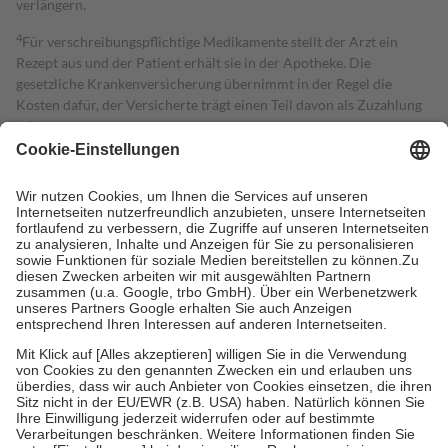
verlängern.
4
Für verschreibungspflichtige Medikamente stellt der Arzt ein
Rezept aus und der Patient erhält sie in der Apotheke. Die
gesetzliche Krankenversicherung übernimmt in der Regel die
Kosten dafür, der Versicherte trägt einen Teil davon als Zuzahlung
mit.
Grundsätzlich leisten Mitglieder Zuzahlungen in Höhe von zehn
Prozent des Abgabepreises,
mindestens
jedoch
fünf Euro
und
höchstens zehn Euro.
Es sind jedoch nie mehr als die tatsächlichen
Kosten der Leistung zu entrichten.
Diese Regeln gelten grundsätzlich auch für Online-Apotheken.
Bei Heilmitteln und häuslicher Krankenpflege beträgt die
Zuzahlung zehn Prozent der Kosten sowie zehn Euro je
Verordnung.
Um das Engagement der Versicherten für ihre eigene Gesundheit zu
stärken und die besondere Stellung der Familie zu unterstützen,
fallen
keine Zuzahlungen
an bei:
• Kindern und Jugendlichen bis zum vollendeten 18. Lebensjahr
mit Ausnahme der Fahrkosten
• Untersuchungen zur Vorsorge und Früherkennung, die von der
GKV getragen werden