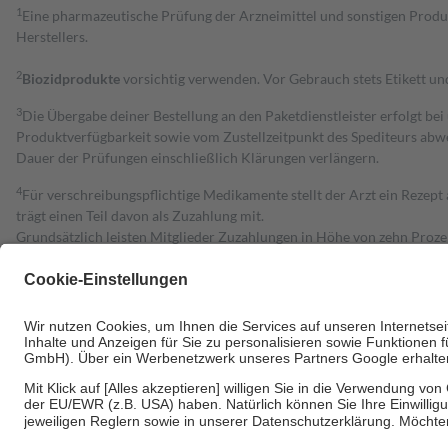
1
Eine pharmazeutische Prüfung der Arzneimittel und sonstigen Pro
Herstellers.
2
Biozidprodukte
vorsichtig verwenden. Vor Gebrauch stets Etikett u
3
Die Übergabe deiner Bestellung an den Paketdienstleister erfolgt bei
Produktverfügbarkeit sowie vom Zustellzeitpunkt des Spediteurs abwe
Dauer der Prüfungen einschließlich Klärungen verlängern.
4
Für verschreibungspflichtige Medikamente stellt der Arzt ein Rezept 
trägt einen Teil davon als Zuzahlung mit.
Grundsätzlich leisten Mitglieder Zuzahlungen in Höhe von zehn Proz
zu entrichten.
Diese Regeln gelten grundsätzlich auch für Online-Apotheken.
Bei Heilmitteln und häuslicher Krankenpflege beträgt die Zuzahlung 
Um das Engagement der Versicherten für ihre eigene Gesundheit zu stä
• Kindern und Jugendlichen bis zum vollendeten 18. Lebensjahr mit
• Untersuchungen zur Vorsorge und Früherkennung, die von der GKV
• empfohlenen Schutzimpfungen
• Harn- und Blutteststreifen
Wir nutzen Trusted Shops als unabhängigen Dienstleister für die Ein