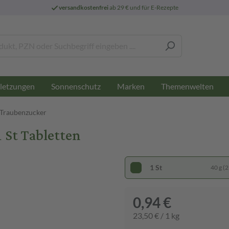
versandkostenfrei
ab 29 € und für E-Rezepte
letzungen
Sonnenschutz
Marken
Themenwelten
 Traubenzucker
 St Tabletten
1 St
40 g (2
0,94 €
23,50 € / 1 kg