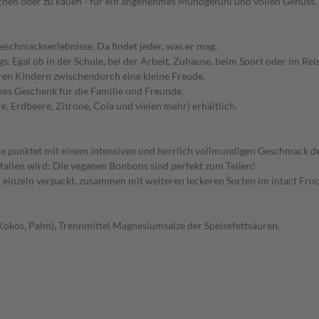
en oder zu kauen - für ein angenehmes Mundgefühl und vollen Genuss. G
eschmackserlebnisse. Da findet jeder, was er mag.
. Egal ob in der Schule, bei der Arbeit, Zuhause, beim Sport oder im Reis
Ihren Kindern zwischendurch eine kleine Freude.
nes Geschenk für die Familie und Freunde.
 Erdbeere, Zitrone, Cola und vielen mehr) erhältlich.
e punktet mit einem intensiven und herrlich vollmundigen Geschmack d
allen wird: Die veganen Bonbons sind perfekt zum Teilen!
inzeln verpackt, zusammen mit weiteren leckeren Sorten im intact Fruc
 Kokos, Palm), Trennmittel Magnesiumsalze der Speisefettsäuren.