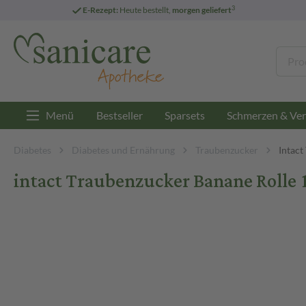
3
E-Rezept:
Heute bestellt,
morgen geliefert
Menü
Bestseller
Sparsets
Schmerzen & Ver
Diabetes
Diabetes und Ernährung
Traubenzucker
Intact
intact Traubenzucker Banane Rolle 1