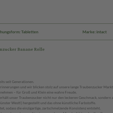
hungsform: Tabletten
Marke: intact
enzucker Banane Rolle
its seit Generationen.
innerungen und wir blicken stolz auf unsere lange Traubenzucker Markt
 nehmen – für Groß und Klein eine wahre Freude.
t erhält unser Traubenzucker nicht nur den leckeren Geschmack, sondern
ster Westf.) hergestellt und das ohne künstliche Farbstoffe.
et, sodass die einzigartige, zartschmelzende Konsistenz entsteht.