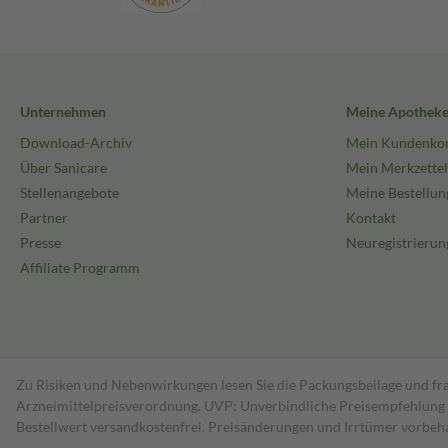
Unternehmen
Meine Apothek
Download-Archiv
Mein Kundenko
Über Sanicare
Mein Merkzettel
Stellenangebote
Meine Bestellun
Partner
Kontakt
Presse
Neuregistrierun
Affiliate Programm
Zu Risiken und Nebenwirkungen lesen Sie die Packungsbeilage und fra
Arzneimittelpreisverordnung. UVP: Unverbindliche Preisempfehlung de
Bestell­wert versand­kosten­frei. Preisänderungen und Irrtümer vorbeh