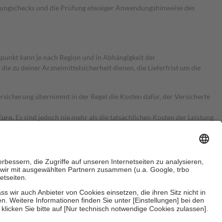
kungschecks und die Prüfung etwaiger Anwendungshinweise des
itpunkt kann je nach Region und in Abhängigkeit der
 zu deiner Arzneimittelsicherheit dienen, die Lieferfrist um die
ersicherung übernimmt in der Regel die Kosten dafür, der Versicherte
Euro.
Es sind jedoch nie mehr als die tatsächlichen Kosten der Leistung
e Zuzahlungen
an bei:
herzustellen, dass es sich um echte Bewertungen handelt. Mehr