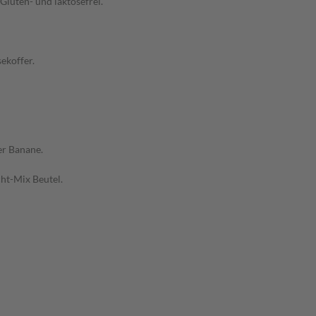
luten- und laktosefrei.
ekoffer.
er Banane.
ht-Mix Beutel.