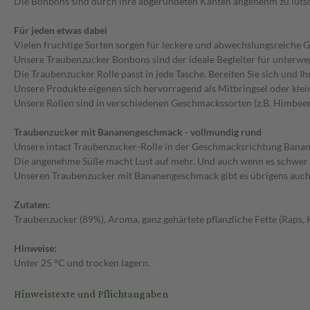
Die Bonbons sind durch ihre abgerundeten Kanten angenehm zu lutsch
Für jeden etwas dabei
Vielen fruchtige Sorten sorgen für leckere und abwechslungsreiche G
Unsere Traubenzucker Bonbons sind der ideale Begleiter für unterwegs
Die Traubenzucker Rolle passt in jede Tasche. Bereiten Sie sich und 
Unsere Produkte eigenen sich hervorragend als Mitbringsel oder klei
Unsere Rollen sind in verschiedenen Geschmackssorten (z.B. Himbeere,
Traubenzucker mit Bananengeschmack - vollmundig rund
Unsere intact Traubenzucker-Rolle in der Geschmacksrichtung Banan
Die angenehme Süße macht Lust auf mehr. Und auch wenn es schwer f
Unseren Traubenzucker mit Bananengeschmack gibt es übrigens auch e
Zutaten:
Traubenzucker (89%), Aroma, ganz gehärtete pflanzliche Fette (Raps,
Hinweise:
Unter 25 °C und trocken lagern.
Hinweistexte und Pflichtangaben