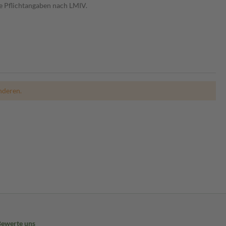
e Pflichtangaben nach LMIV.
nderen.
Bewerte uns