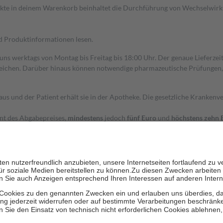
dukte in deinem Warenkorb beinhaltet die Durchführung von Wechselwir
nd Produktinformationen lesen.
 uns werktags von Montag bis Freitag bis 18:00 Uhr. Der genaue Lieferze
ichen. Darüber hinaus können notwendige pharmazeutische Prüfungen, die
aus und der Patient erhält sie in der Apotheke. Die gesetzliche Krankenv
ent des Abgabepreises,
mindestens
jedoch
fünf Euro
und
höchstens zehn 
zehn Prozent der Kosten sowie zehn Euro je Verordnung.
rken und die besondere Stellung der Familie zu unterstützen, fallen
kein
 Ausnahme der Fahrkosten
 getragen werden
holung von Bewertungen. Trusted Shops hat Maßnahmen getroffen, um sic