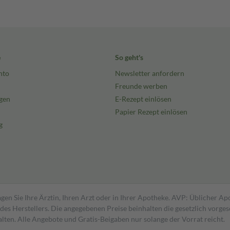
e
So geht's
nto
Newsletter anfordern
Freunde werben
gen
E-Rezept einlösen
Papier Rezept einlösen
g
gen Sie Ihre Ärztin, Ihren Arzt oder in Ihrer Apotheke. AVP: Üblicher A
s Herstellers. Die angegebenen Preise beinhalten die gesetzlich vorgesc
alten. Alle Angebote und Gratis-Beigaben nur solange der Vorrat reicht.