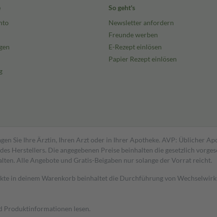
e
So geht's
nto
Newsletter anfordern
Freunde werben
gen
E-Rezept einlösen
Papier Rezept einlösen
g
gen Sie Ihre Ärztin, Ihren Arzt oder in Ihrer Apotheke. AVP: Üblicher A
s Herstellers. Die angegebenen Preise beinhalten die gesetzlich vorgesc
alten. Alle Angebote und Gratis-Beigaben nur solange der Vorrat reicht.
dukte in deinem Warenkorb beinhaltet die Durchführung von Wechselwir
nd Produktinformationen lesen.