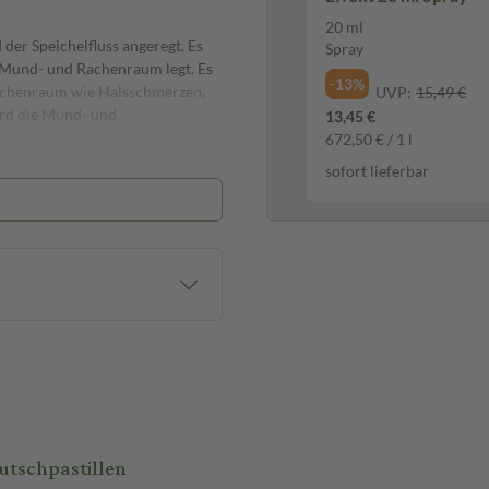
20 ml
der Speichelfluss angeregt. Es
Spray
im Mund- und Rachenraum legt. Es
-13%
chenraum wie Halsschmerzen,
UVP:
15,49 €
ird die Mund- und
13,45 €
672,50 € / 1 l
sofort lieferbar
ngewendet?
um den Hydro-Effekt optimal zu
ehrmals täglich erfolgen, aber
n
ahlzeiten anwenden. So wird die
utschpastillen