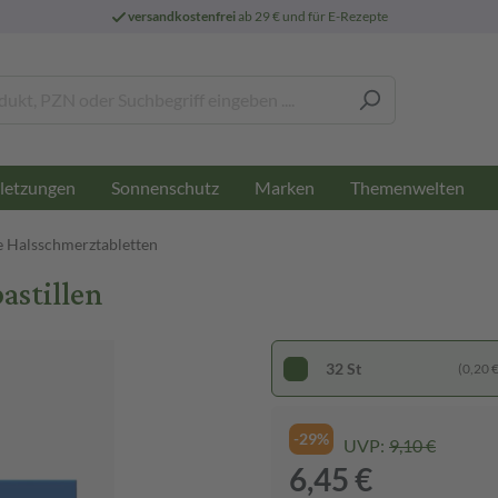
versandkostenfrei
ab 29 € und für E-Rezepte
letzungen
Sonnenschutz
Marken
Themenwelten
e Halsschmerztabletten
astillen
32 St
(0,20 € 
-29%
UVP:
9,10 €
6,45 €