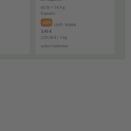
60 St = 14,4 g
Kapseln
-62%
UVP:
9,14 €
3,45 €
239,58 € / 1 kg
sofort lieferbar