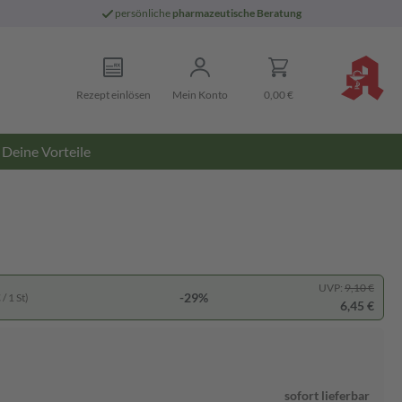
persönliche
pharmazeutische Beratung
Rezept einlösen
Mein Konto
0,00 €
Deine Vorteile
UVP:
9,10 €
-29%
/ 1 St)
6,45 €
sofort lieferbar