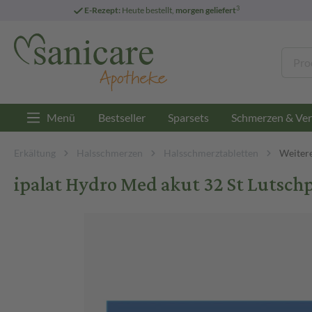
3
E-Rezept:
Heute bestellt,
morgen geliefert
Menü
Bestseller
Sparsets
Schmerzen & Ver
Erkältung
Halsschmerzen
Halsschmerztabletten
Weiter
ipalat Hydro Med akut 32 St Lutschp