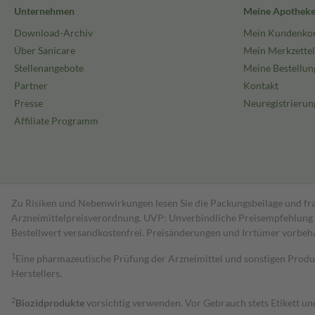
Unternehmen
Meine Apothek
Download-Archiv
Mein Kundenko
Über Sanicare
Mein Merkzettel
Stellenangebote
Meine Bestellun
Partner
Kontakt
Presse
Neuregistrierun
Affiliate Programm
Zu Risiken und Nebenwirkungen lesen Sie die Packungsbeilage und fra
Arzneimittelpreisverordnung. UVP: Unverbindliche Preisempfehlung de
Bestell­wert versand­kosten­frei. Preisänderungen und Irrtümer vorbeh
1
Eine pharmazeutische Prüfung der Arzneimittel und sonstigen Pro
Herstellers.
2
Biozidprodukte
vorsichtig verwenden. Vor Gebrauch stets Etikett u