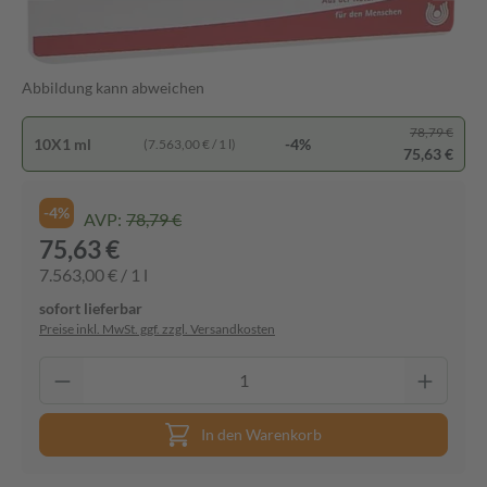
Abbildung kann abweichen
78,79 €
10X1 ml
-4%
(7.563,00 € / 1 l)
75,63 €
-4%
AVP:
78,79 €
75,63 €
7.563,00 € / 1 l
sofort lieferbar
Preise inkl. MwSt. ggf. zzgl. Versandkosten
In den Warenkorb