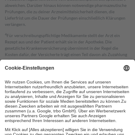
abweichen. Darüber hinaus können notwendige pharmazeutische
Prüfungen, die zu deiner Arzneimittelsicherheit dienen, die
Lieferfrist um die Dauer der Prüfungen einschließlich Klärungen
verlängern.
4
Für verschreibungspflichtige Medikamente stellt der Arzt ein
Rezept aus und der Patient erhält sie in der Apotheke. Die
gesetzliche Krankenversicherung übernimmt in der Regel die
Kosten dafür, der Versicherte trägt einen Teil davon als Zuzahlung
mit.
Grundsätzlich leisten Mitglieder Zuzahlungen in Höhe von zehn
Prozent des Abgabepreises,
mindestens
jedoch
fünf Euro
und
höchstens zehn Euro.
Es sind jedoch nie mehr als die tatsächlichen
Kosten der Leistung zu entrichten.
Diese Regeln gelten grundsätzlich auch für Online-Apotheken.
Bei Heilmitteln und häuslicher Krankenpflege beträgt die
Zuzahlung zehn Prozent der Kosten sowie zehn Euro je
Verordnung.
Um das Engagement der Versicherten für ihre eigene Gesundheit zu
stärken und die besondere Stellung der Familie zu unterstützen,
fallen
keine Zuzahlungen
an bei: