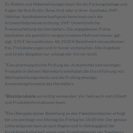
Zu Risiken und Nebenwirkungen lesen Sie die Packungsbeilage und
fragen Sie Ihre Ärztin, Ihren Arzt oder in Ihrer Apotheke. AVP:
Üblicher Apothekenverkaufspreis berechnet nach der
Arzneimittelpreisverordnung. UVP: Unverbindliche
Preisempfehlung des Herstellers. Die angegebenen Preise
beinhalten die gesetzlich vorgeschriebene Mehrwertsteuer, ggf.
zzgl. 3,95 € Versandkosten. Ab 29,00 € Bestell­wert versand­kosten­
frei. Preisänderungen und Irrtümer vorbehalten. Alle Angebote
und Gratis-Beigaben nur solange der Vorrat reicht.
1
Eine pharmazeutische Prüfung der Arzneimittel und sonstigen
Produkte in deinem Warenkorb beinhaltet die Durchführung von
Wechselwirkungschecks und die Prüfung etwaiger
Anwendungshinweise des Herstellers.
2
Biozidprodukte
vorsichtig verwenden. Vor Gebrauch stets Etikett
und Produktinformationen lesen.
3
Die Übergabe deiner Bestellung an den Paketdienstleister erfolgt
bei uns werktags von Montag bis Freitag bis 18:00 Uhr. Der genaue
Lieferzeitpunkt kann je nach Region und in Abhängigkeit der
Produktverfügbarkeit sowie vom Zustellzeitpunkt des Spediteurs