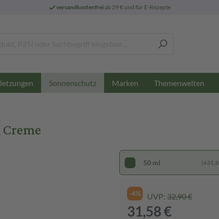
versandkostenfrei
ab 29 € und für E-Rezepte
letzungen
Marken
Themenwelten
Sonnenschutz
l Creme
50 ml
(631,60
-4%
UVP:
32,90 €
31,58 €