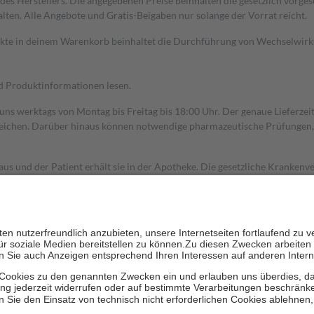
s Herstellers. Die angegebenen Preise beinhalten die gesetzlich vorgesc
alten. Alle Angebote und Gratis-Beigaben nur solange der Vorrat reicht.
dukte in deinem Warenkorb beinhaltet die Durchführung von Wechselwir
nd Produktinformationen lesen.
 uns werktags von Montag bis Freitag bis 18:00 Uhr. Der genaue Lieferze
ichen. Darüber hinaus können notwendige pharmazeutische Prüfungen, die
aus und der Patient erhält sie in der Apotheke. Die gesetzliche Krankenv
ent des Abgabepreises,
mindestens
jedoch
fünf Euro
und
höchstens zehn 
zehn Prozent der Kosten sowie zehn Euro je Verordnung.
rken und die besondere Stellung der Familie zu unterstützen, fallen
kein
 Ausnahme der Fahrkosten
 getragen werden