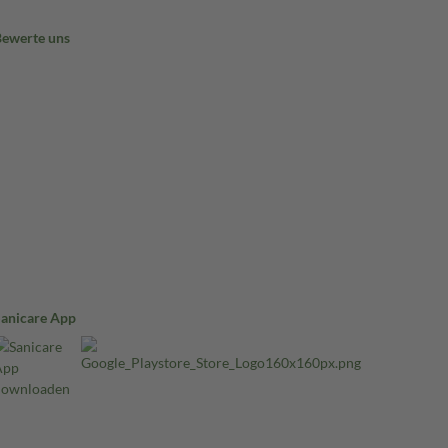
Bewerte uns
Sanicare App