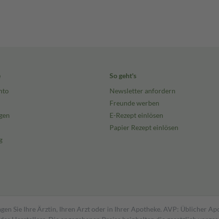
e
So geht's
nto
Newsletter anfordern
Freunde werben
gen
E-Rezept einlösen
Papier Rezept einlösen
g
gen Sie Ihre Ärztin, Ihren Arzt oder in Ihrer Apotheke. AVP: Üblicher A