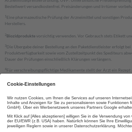
Arzneimittelpreisverordnung. UVP: Unverbindliche Preisempfehlung de
Bestell­wert versand­kosten­frei. Preisänderungen und Irrtümer vorbeh
1
Eine pharmazeutische Prüfung der Arzneimittel und sonstigen Pro
Herstellers.
2
Biozidprodukte
vorsichtig verwenden. Vor Gebrauch stets Etikett u
3
Die Übergabe deiner Bestellung an den Paketdienstleister erfolgt bei
Produktverfügbarkeit sowie vom Zustellzeitpunkt des Spediteurs abwe
Dauer der Prüfungen einschließlich Klärungen verlängern.
4
Für verschreibungspflichtige Medikamente stellt der Arzt ein Rezept 
trägt einen Teil davon als Zuzahlung mit.
Grundsätzlich leisten Mitglieder Zuzahlungen in Höhe von zehn Proz
zu entrichten.
Diese Regeln gelten grundsätzlich auch für Online-Apotheken.
Bei Heilmitteln und häuslicher Krankenpflege beträgt die Zuzahlung 
Um das Engagement der Versicherten für ihre eigene Gesundheit zu stä
• Kindern und Jugendlichen bis zum vollendeten 18. Lebensjahr mit
• Untersuchungen zur Vorsorge und Früherkennung, die von der GKV
• empfohlenen Schutzimpfungen
• Harn- und Blutteststreifen