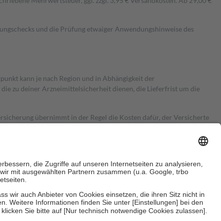
hriebene Mehrwertsteuer, ggf. zzgl. 3,95 € Versandkosten. Ab 29,00 €
kungschecks und die Prüfung etwaiger Anwendungshinweise des
itpunkt kann je nach Region und in Abhängigkeit der
 zu deiner Arzneimittelsicherheit dienen, die Lieferfrist um die
ersicherung übernimmt in der Regel die Kosten dafür, der Versicherte
Euro.
Es sind jedoch nie mehr als die tatsächlichen Kosten der Leistung
e Zuzahlungen
an bei: