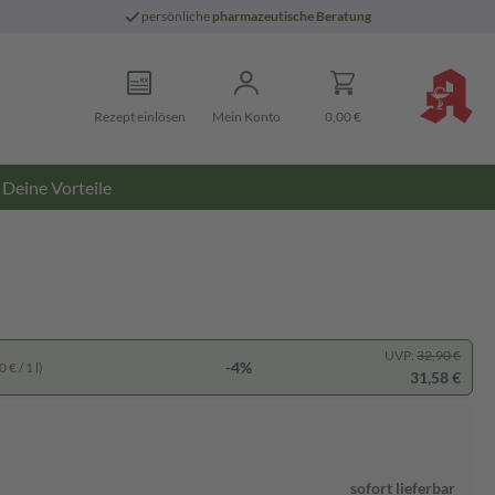
persönliche
pharmazeutische Beratung
Rezept einlösen
Mein Konto
0,00 €
Deine Vorteile
UVP:
32,90 €
-4%
 € / 1 l)
31,58 €
sofort lieferbar