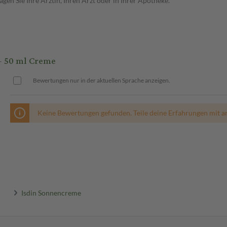
en Sie Ihre Ärztin, Ihren Arzt oder in Ihrer Apotheke.
 50 ml Creme
Bewertungen nur in der aktuellen Sprache anzeigen.
Keine Bewertungen gefunden. Teile deine Erfahrungen mit a
Isdin Sonnencreme