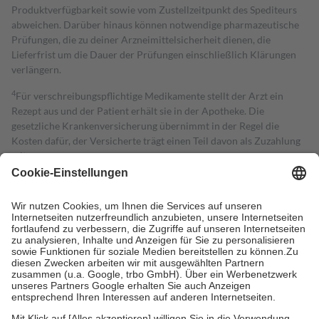
Produktverfügbarkeit sowie vom Zustellzeitpunkt des Spediteurs
abweichen. Darüber hinaus können notwendige pharmazeutische
Prüfungen, die zu deiner Arzneimittelsicherheit dienen, die
Lieferfrist um die Dauer der Prüfungen einschließlich Klärungen
verlängern.
4
Für verschreibungspflichtige Medikamente stellt der Arzt ein
Rezept aus und der Patient erhält sie in der Apotheke. Die
gesetzliche Krankenversicherung übernimmt in der Regel die
Kosten dafür, der Versicherte trägt einen Teil davon als Zuzahlung
mit.
Grundsätzlich leisten Mitglieder Zuzahlungen in Höhe von zehn
Prozent des Abgabepreises,
mindestens
jedoch
fünf Euro
und
höchstens zehn Euro.
Es sind jedoch nie mehr als die tatsächlichen
Kosten der Leistung zu entrichten.
Diese Regeln gelten grundsätzlich auch für Online-Apotheken.
Bei Heilmitteln und häuslicher Krankenpflege beträgt die
Zuzahlung zehn Prozent der Kosten sowie zehn Euro je
Verordnung.
Um das Engagement der Versicherten für ihre eigene Gesundheit zu
stärken und die besondere Stellung der Familie zu unterstützen,