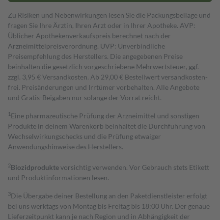
Zu Risiken und Nebenwirkungen lesen Sie die Packungsbeilage und
fragen Sie Ihre Ärztin, Ihren Arzt oder in Ihrer Apotheke. AVP:
Üblicher Apothekenverkaufspreis berechnet nach der
Arzneimittelpreisverordnung. UVP: Unverbindliche
Preisempfehlung des Herstellers. Die angegebenen Preise
beinhalten die gesetzlich vorgeschriebene Mehrwertsteuer, ggf.
zzgl. 3,95 € Versandkosten. Ab 29,00 € Bestell­wert versand­kosten­
frei. Preisänderungen und Irrtümer vorbehalten. Alle Angebote
und Gratis-Beigaben nur solange der Vorrat reicht.
1
Eine pharmazeutische Prüfung der Arzneimittel und sonstigen
Produkte in deinem Warenkorb beinhaltet die Durchführung von
Wechselwirkungschecks und die Prüfung etwaiger
Anwendungshinweise des Herstellers.
2
Biozidprodukte
vorsichtig verwenden. Vor Gebrauch stets Etikett
und Produktinformationen lesen.
3
Die Übergabe deiner Bestellung an den Paketdienstleister erfolgt
bei uns werktags von Montag bis Freitag bis 18:00 Uhr. Der genaue
Lieferzeitpunkt kann je nach Region und in Abhängigkeit der