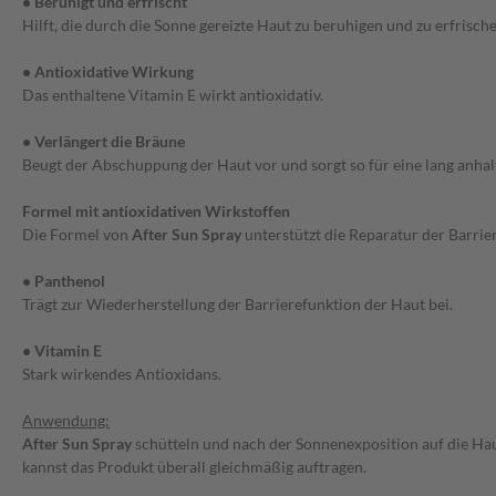
• Beruhigt und erfrischt
Hilft, die durch die Sonne gereizte Haut zu beruhigen und zu erfrische
• Antioxidative Wirkung
Das enthaltene Vitamin E wirkt antioxidativ.
• Verlängert die Bräune
Beugt der Abschuppung der Haut vor und sorgt so für eine lang anha
Formel mit antioxidativen Wirkstoffen
Die Formel von
After Sun Spray
unterstützt die Reparatur der Barrier
• Panthenol
Trägt zur Wiederherstellung der Barrierefunktion der Haut bei.
• Vitamin E
Stark wirkendes Antioxidans.
Anwendung:
After Sun Spray
schütteln und nach der Sonnenexposition auf die Hau
kannst das Produkt überall gleichmäßig auftragen.