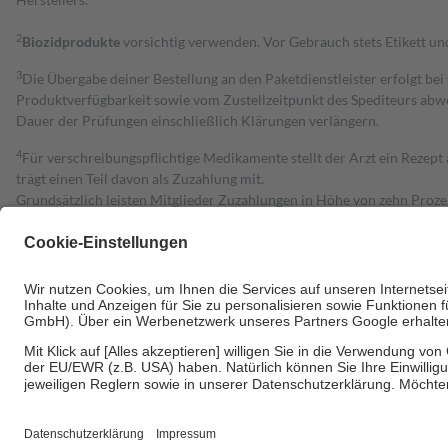
2
Biozidprodukte
vorsichtig verwenden. Vor Gebrauch stets Etikett u
3
Die Übergabe deiner Bestellung an den Paketdienstleister erfolgt bei
Produktverfügbarkeit sowie vom Zustellzeitpunkt des Spediteurs abwe
Dauer der Prüfungen einschließlich Klärungen verlängern.
4
Für verschreibungspflichtige Medikamente stellt der Arzt ein Rezept 
trägt einen Teil davon als Zuzahlung mit.
Grundsätzlich leisten Mitglieder Zuzahlungen in Höhe von zehn Proz
zu entrichten.
Diese Regeln gelten grundsätzlich auch für Online-Apotheken.
Bei Heilmitteln und häuslicher Krankenpflege beträgt die Zuzahlung 
Um das Engagement der Versicherten für ihre eigene Gesundheit zu stä
• Kindern und Jugendlichen bis zum vollendeten 18. Lebensjahr mit
• Untersuchungen zur Vorsorge und Früherkennung, die von der GKV
• empfohlenen Schutzimpfungen
• Harn- und Blutteststreifen
Wir nutzen Trusted Shops als unabhängigen Dienstleister für die Ein
Informationen findest du hier: https://help.etrusted.com/hc/de/arti