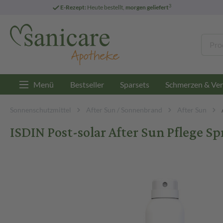
3
E-Rezept:
Heute bestellt,
morgen geliefert
Menü
Bestseller
Sparsets
Schmerzen & Ver
Sonnenschutzmittel
After Sun / Sonnenbrand
After Sun
ISDIN Post-solar After Sun Pflege Sp