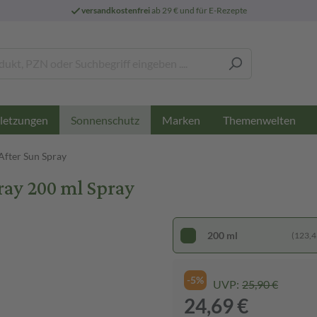
versandkostenfrei
ab 29 € und für E-Rezepte
letzungen
Marken
Themenwelten
Sonnenschutz
After Sun Spray
ray 200 ml Spray
200 ml
(123,45
-5%
UVP:
25,90 €
24,69 €