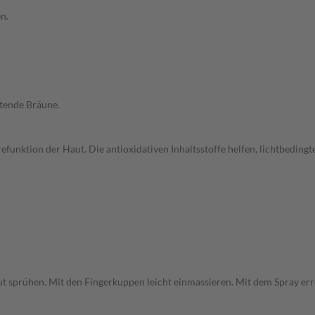
n.
ltende Bräune.
efunktion der Haut. Die antioxidativen Inhaltsstoffe helfen, lichtbeding
t sprühen. Mit den Fingerkuppen leicht einmassieren. Mit dem Spray err