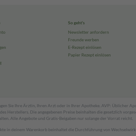
e
So geht's
nto
Newsletter anfordern
Freunde werben
gen
E-Rezept einlösen
Papier Rezept einlösen
g
gen Sie Ihre Ärztin, Ihren Arzt oder in Ihrer Apotheke. AVP: Üblicher A
s Herstellers. Die angegebenen Preise beinhalten die gesetzlich vorgesc
alten. Alle Angebote und Gratis-Beigaben nur solange der Vorrat reicht.
dukte in deinem Warenkorb beinhaltet die Durchführung von Wechselwir