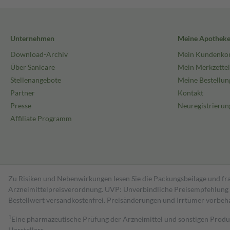
Unternehmen
Meine Apothek
Download-Archiv
Mein Kundenko
Über Sanicare
Mein Merkzettel
Stellenangebote
Meine Bestellun
Partner
Kontakt
Presse
Neuregistrierun
Affiliate Programm
Zu Risiken und Nebenwirkungen lesen Sie die Packungsbeilage und fra
Arzneimittelpreisverordnung. UVP: Unverbindliche Preisempfehlung de
Bestell­wert versand­kosten­frei. Preisänderungen und Irrtümer vorbeh
1
Eine pharmazeutische Prüfung der Arzneimittel und sonstigen Pro
Herstellers.