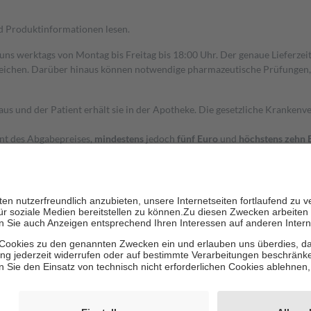
nd Produktinformationen lesen.
 uns werktags von Montag bis Freitag bis 18:00 Uhr. Der genaue Lieferze
ichen. Darüber hinaus können notwendige pharmazeutische Prüfungen, die
aus und der Patient erhält sie in der Apotheke. Die gesetzliche Krankenv
ent des Abgabepreises,
mindestens
jedoch
fünf Euro
und
höchstens zehn 
zehn Prozent der Kosten sowie zehn Euro je Verordnung.
rken und die besondere Stellung der Familie zu unterstützen, fallen
kein
 Ausnahme der Fahrkosten
 getragen werden
holung von Bewertungen. Trusted Shops hat Maßnahmen getroffen, um sic
cles/4419944605341