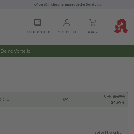
persönliche
pharmazeutische Beratung
Rezept einlösen
Mein Konto
0,00 €
Deine Vorteile
UVP:
25,90 €
-5%
 € / 1 l)
24,69 €
sofort lieferbar