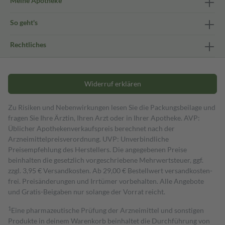
Meine Apotheke
So geht's
Rechtliches
Widerruf erklären
Zu Risiken und Nebenwirkungen lesen Sie die Packungsbeilage und
fragen Sie Ihre Ärztin, Ihren Arzt oder in Ihrer Apotheke. AVP:
Üblicher Apothekenverkaufspreis berechnet nach der
Arzneimittelpreisverordnung. UVP: Unverbindliche
Preisempfehlung des Herstellers. Die angegebenen Preise
beinhalten die gesetzlich vorgeschriebene Mehrwertsteuer, ggf.
zzgl. 3,95 € Versandkosten. Ab 29,00 € Bestell­wert versand­kosten­
frei. Preisänderungen und Irrtümer vorbehalten. Alle Angebote
und Gratis-Beigaben nur solange der Vorrat reicht.
1
Eine pharmazeutische Prüfung der Arzneimittel und sonstigen
Produkte in deinem Warenkorb beinhaltet die Durchführung von