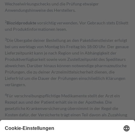
Wechselwirkungschecks und die Prüfung etwaiger
Anwendungshinweise des Herstellers.
2
Biozidprodukte
vorsichtig verwenden. Vor Gebrauch stets Etikett
und Produktinformationen lesen.
3
Die Übergabe deiner Bestellung an den Paketdienstleister erfolgt
bei uns werktags von Montag bis Freitag bis 18:00 Uhr. Der genaue
Lieferzeitpunkt kann je nach Region und in Abhängigkeit der
Produktverfügbarkeit sowie vom Zustellzeitpunkt des Spediteurs
abweichen. Darüber hinaus können notwendige pharmazeutische
Prüfungen, die zu deiner Arzneimittelsicherheit dienen, die
Lieferfrist um die Dauer der Prüfungen einschließlich Klärungen
verlängern.
4
Für verschreibungspflichtige Medikamente stellt der Arzt ein
Rezept aus und der Patient erhält sie in der Apotheke. Die
gesetzliche Krankenversicherung übernimmt in der Regel die
Kosten dafür, der Versicherte trägt einen Teil davon als Zuzahlung
mit.
Grundsätzlich leisten Mitglieder Zuzahlungen in Höhe von zehn
Prozent des Abgabepreises,
mindestens
jedoch
fünf Euro
und