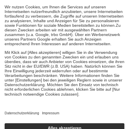
höchstens zehn Euro.
Es sind jedoch nie mehr als die tatsächlichen
Kosten der Leistung zu entrichten.
Diese Regeln gelten grundsätzlich auch für Online-Apotheken.
Bei Heilmitteln und häuslicher Krankenpflege beträgt die
Zuzahlung zehn Prozent der Kosten sowie zehn Euro je
Verordnung.
Um das Engagement der Versicherten für ihre eigene Gesundheit zu
stärken und die besondere Stellung der Familie zu unterstützen,
fallen
keine Zuzahlungen
an bei:
• Kindern und Jugendlichen bis zum vollendeten 18. Lebensjahr
mit Ausnahme der Fahrkosten
• Untersuchungen zur Vorsorge und Früherkennung, die von der
GKV getragen werden
• empfohlenen Schutzimpfungen
• Harn- und Blutteststreifen
Wir nutzen Trusted Shops als unabhängigen Dienstleister für die
Einholung von Bewertungen. Trusted Shops hat Maßnahmen
getroffen, um sicherzustellen, dass es sich um echte Bewertungen
handelt. Mehr Informationen findest du hier:
https://help.etrusted.com/hc/de/articles/4419944605341