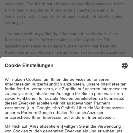
abweichen. Darüber hinaus können notwendige pharmazeutische
Prüfungen, die zu deiner Arzneimittelsicherheit dienen, die
Lieferfrist um die Dauer der Prüfungen einschließlich Klärungen
verlängern.
4
Für verschreibungspflichtige Medikamente stellt der Arzt ein
Rezept aus und der Patient erhält sie in der Apotheke. Die
gesetzliche Krankenversicherung übernimmt in der Regel die
Kosten dafür, der Versicherte trägt einen Teil davon als Zuzahlung
mit.
Grundsätzlich leisten Mitglieder Zuzahlungen in Höhe von zehn
Prozent des Abgabepreises,
mindestens
jedoch
fünf Euro
und
höchstens zehn Euro.
Es sind jedoch nie mehr als die tatsächlichen
Kosten der Leistung zu entrichten.
Diese Regeln gelten grundsätzlich auch für Online-Apotheken.
Bei Heilmitteln und häuslicher Krankenpflege beträgt die
Zuzahlung zehn Prozent der Kosten sowie zehn Euro je
Verordnung.
Um das Engagement der Versicherten für ihre eigene Gesundheit zu
stärken und die besondere Stellung der Familie zu unterstützen,
fallen
keine Zuzahlungen
an bei: