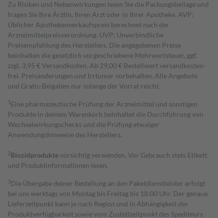
Zu Risiken und Nebenwirkungen lesen Sie die Packungsbeilage und
fragen Sie Ihre Ärztin, Ihren Arzt oder in Ihrer Apotheke. AVP:
Üblicher Apothekenverkaufspreis berechnet nach der
Arzneimittelpreisverordnung. UVP: Unverbindliche
Preisempfehlung des Herstellers. Die angegebenen Preise
beinhalten die gesetzlich vorgeschriebene Mehrwertsteuer, ggf.
zzgl. 3,95 € Versandkosten. Ab 29,00 € Bestell­wert versand­kosten­
frei. Preisänderungen und Irrtümer vorbehalten. Alle Angebote
und Gratis-Beigaben nur solange der Vorrat reicht.
1
Eine pharmazeutische Prüfung der Arzneimittel und sonstigen
Produkte in deinem Warenkorb beinhaltet die Durchführung von
Wechselwirkungschecks und die Prüfung etwaiger
Anwendungshinweise des Herstellers.
2
Biozidprodukte
vorsichtig verwenden. Vor Gebrauch stets Etikett
und Produktinformationen lesen.
3
Die Übergabe deiner Bestellung an den Paketdienstleister erfolgt
bei uns werktags von Montag bis Freitag bis 18:00 Uhr. Der genaue
Lieferzeitpunkt kann je nach Region und in Abhängigkeit der
Produktverfügbarkeit sowie vom Zustellzeitpunkt des Spediteurs