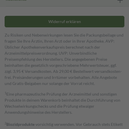
Widerruf erklären
Zu Risiken und Nebenwirkungen lesen Sie die Packungsbeilage und
fragen Sie Ihre Ärztin, Ihren Arzt oder in Ihrer Apotheke. AVP:
Üblicher Apothekenverkaufspreis berechnet nach der
Arzneimittelpreisverordnung. UVP: Unverbindliche
Preisempfehlung des Herstellers. Die angegebenen Preise
beinhalten die gesetzlich vorgeschriebene Mehrwertsteuer, ggf.
zzgl. 3,95 € Versandkosten. Ab 29,00 € Bestell­wert versand­kosten­
frei. Preisänderungen und Irrtümer vorbehalten. Alle Angebote
und Gratis-Beigaben nur solange der Vorrat reicht.
1
Eine pharmazeutische Prüfung der Arzneimittel und sonstigen
Produkte in deinem Warenkorb beinhaltet die Durchführung von
Wechselwirkungschecks und die Prüfung etwaiger
Anwendungshinweise des Herstellers.
2
Biozidprodukte
vorsichtig verwenden. Vor Gebrauch stets Etikett