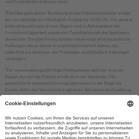
und Produktinformationen lesen.
3
Die Übergabe deiner Bestellung an den Paketdienstleister erfolgt
bei uns werktags von Montag bis Freitag bis 18:00 Uhr. Der genaue
Lieferzeitpunkt kann je nach Region und in Abhängigkeit der
Produktverfügbarkeit sowie vom Zustellzeitpunkt des Spediteurs
abweichen. Darüber hinaus können notwendige pharmazeutische
Prüfungen, die zu deiner Arzneimittelsicherheit dienen, die
Lieferfrist um die Dauer der Prüfungen einschließlich Klärungen
verlängern.
4
Für verschreibungspflichtige Medikamente stellt der Arzt ein
Rezept aus und der Patient erhält sie in der Apotheke. Die
gesetzliche Krankenversicherung übernimmt in der Regel die
Kosten dafür, der Versicherte trägt einen Teil davon als Zuzahlung
mit.
Grundsätzlich leisten Mitglieder Zuzahlungen in Höhe von zehn
Prozent des Abgabepreises,
mindestens
jedoch
fünf Euro
und
höchstens zehn Euro.
Es sind jedoch nie mehr als die tatsächlichen
Kosten der Leistung zu entrichten.
Diese Regeln gelten grundsätzlich auch für Online-Apotheken.
Bei Heilmitteln und häuslicher Krankenpflege beträgt die