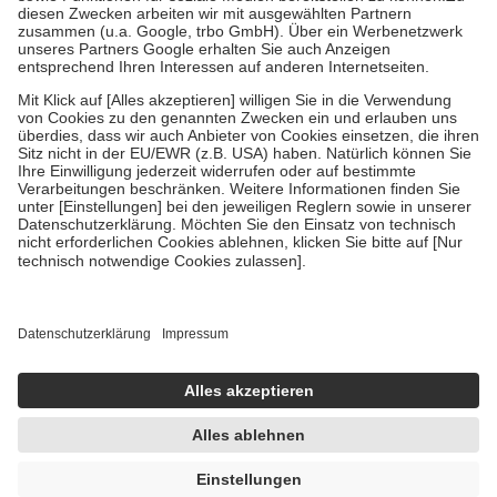
Zuzahlung zehn Prozent der Kosten sowie zehn Euro je
Verordnung.
Um das Engagement der Versicherten für ihre eigene Gesundheit zu
stärken und die besondere Stellung der Familie zu unterstützen,
fallen
keine Zuzahlungen
an bei:
• Kindern und Jugendlichen bis zum vollendeten 18. Lebensjahr
mit Ausnahme der Fahrkosten
• Untersuchungen zur Vorsorge und Früherkennung, die von der
GKV getragen werden
• empfohlenen Schutzimpfungen
• Harn- und Blutteststreifen
Wir nutzen Trusted Shops als unabhängigen Dienstleister für die
Einholung von Bewertungen. Trusted Shops hat Maßnahmen
getroffen, um sicherzustellen, dass es sich um echte Bewertungen
handelt. Mehr Informationen findest du hier:
https://help.etrusted.com/hc/de/articles/4419944605341
Einige Bilder und Inhalte wurden unter Zuhilfenahme künstlicher
Intelligenz erstellt.
UVP:
34,90 €