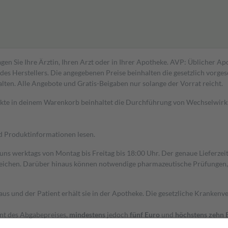
gen Sie Ihre Ärztin, Ihren Arzt oder in Ihrer Apotheke. AVP: Üblicher A
s Herstellers. Die angegebenen Preise beinhalten die gesetzlich vorgesc
alten. Alle Angebote und Gratis-Beigaben nur solange der Vorrat reicht.
dukte in deinem Warenkorb beinhaltet die Durchführung von Wechselwir
nd Produktinformationen lesen.
 uns werktags von Montag bis Freitag bis 18:00 Uhr. Der genaue Lieferze
ichen. Darüber hinaus können notwendige pharmazeutische Prüfungen, die
aus und der Patient erhält sie in der Apotheke. Die gesetzliche Krankenv
ent des Abgabepreises,
mindestens
jedoch
fünf Euro
und
höchstens zehn 