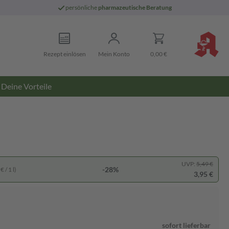
persönliche
pharmazeutische Beratung
Rezept einlösen
Mein Konto
0,00 €
Deine Vorteile
UVP:
5,49 €
-28%
 / 1 l)
3,95 €
sofort lieferbar