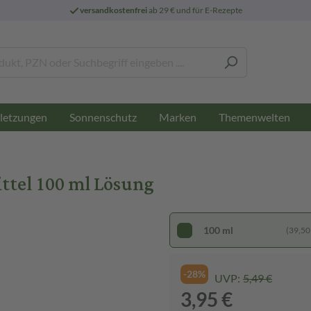
versandkostenfrei
ab 29 € und für E-Rezepte
letzungen
Sonnenschutz
Marken
Themenwelten
tel 100 ml Lösung
100 ml
(39,50 €
-28%
UVP:
5,49 €
3,95 €