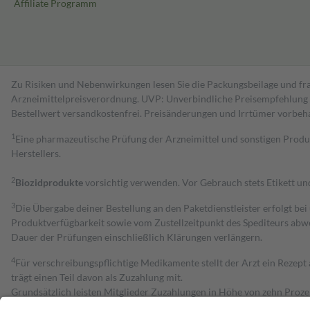
Affiliate Programm
Zu Risiken und Nebenwirkungen lesen Sie die Packungsbeilage und fra
Arzneimittelpreisverordnung. UVP: Unverbindliche Preisempfehlung de
Bestell­wert versand­kosten­frei. Preisänderungen und Irrtümer vorbeh
1
Eine pharmazeutische Prüfung der Arzneimittel und sonstigen Pro
Herstellers.
2
Biozidprodukte
vorsichtig verwenden. Vor Gebrauch stets Etikett u
3
Die Übergabe deiner Bestellung an den Paketdienstleister erfolgt bei
Produktverfügbarkeit sowie vom Zustellzeitpunkt des Spediteurs abwe
Dauer der Prüfungen einschließlich Klärungen verlängern.
4
Für verschreibungspflichtige Medikamente stellt der Arzt ein Rezept 
trägt einen Teil davon als Zuzahlung mit.
Grundsätzlich leisten Mitglieder Zuzahlungen in Höhe von zehn Proz
zu entrichten.