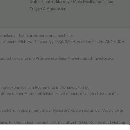
Datenschutzerklärung - Mein Medikationsplan
Fragen & Antworten
pothekenverkaufspreis berechnet nach der
hriebene Mehrwertsteuer, ggf. zzgl. 3,95 € Versandkosten. Ab 29,00 €
kungschecks und die Prüfung etwaiger Anwendungshinweise des
itpunkt kann je nach Region und in Abhängigkeit der
 zu deiner Arzneimittelsicherheit dienen, die Lieferfrist um die
ersicherung übernimmt in der Regel die Kosten dafür, der Versicherte
Euro.
Es sind jedoch nie mehr als die tatsächlichen Kosten der Leistung