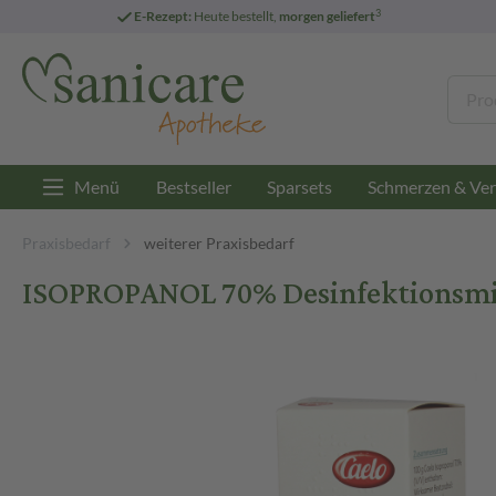
3
E-Rezept:
Heute bestellt,
morgen geliefert
Menü
Bestseller
Sparsets
Schmerzen & Ver
Praxisbedarf
weiterer Praxisbedarf
ISOPROPANOL 70% Desinfektionsmit