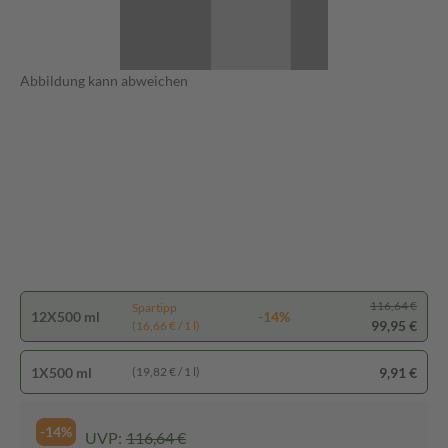
Abbildung kann abweichen
116,64 €
Spartipp
12X500 ml
-14%
99,95 €
(16,66 € / 1 l)
1X500 ml
9,91 €
(19,82 € / 1 l)
-14%
UVP:
116,64 €