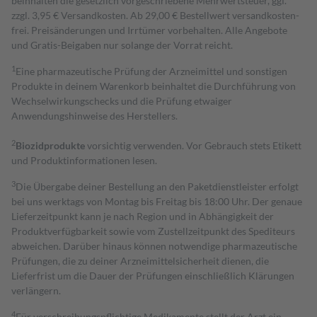
beinhalten die gesetzlich vorgeschriebene Mehrwertsteuer, ggf.
zzgl. 3,95 € Versandkosten. Ab 29,00 € Bestell­wert versand­kosten­
frei. Preisänderungen und Irrtümer vorbehalten. Alle Angebote
und Gratis-Beigaben nur solange der Vorrat reicht.
1
Eine pharmazeutische Prüfung der Arzneimittel und sonstigen
Produkte in deinem Warenkorb beinhaltet die Durchführung von
Wechselwirkungschecks und die Prüfung etwaiger
Anwendungshinweise des Herstellers.
2
Biozidprodukte
vorsichtig verwenden. Vor Gebrauch stets Etikett
und Produktinformationen lesen.
3
Die Übergabe deiner Bestellung an den Paketdienstleister erfolgt
bei uns werktags von Montag bis Freitag bis 18:00 Uhr. Der genaue
Lieferzeitpunkt kann je nach Region und in Abhängigkeit der
Produktverfügbarkeit sowie vom Zustellzeitpunkt des Spediteurs
abweichen. Darüber hinaus können notwendige pharmazeutische
Prüfungen, die zu deiner Arzneimittelsicherheit dienen, die
Lieferfrist um die Dauer der Prüfungen einschließlich Klärungen
verlängern.
4
Für verschreibungspflichtige Medikamente stellt der Arzt ein