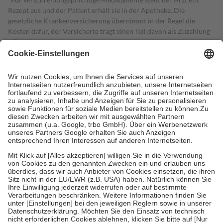
Rezept aus und der Patient erhält sie in der Apotheke. Die
gesetzliche Krankenversicherung übernimmt in der Regel die
Kosten dafür, der Versicherte trägt einen Teil davon als Zuzahlung
mit.
Grundsätzlich leisten Mitglieder Zuzahlungen in Höhe von zehn
Prozent des Abgabepreises,
mindestens
jedoch
fünf Euro
und
höchstens zehn Euro.
Es sind jedoch nie mehr als die tatsächlichen
Kosten der Leistung zu entrichten.
Diese Regeln gelten grundsätzlich auch für Online-Apotheken.
Bei Heilmitteln und häuslicher Krankenpflege beträgt die
Zuzahlung zehn Prozent der Kosten sowie zehn Euro je
Verordnung.
Um das Engagement der Versicherten für ihre eigene Gesundheit zu
stärken und die besondere Stellung der Familie zu unterstützen,
fallen
keine Zuzahlungen
an bei:
• Kindern und Jugendlichen bis zum vollendeten 18. Lebensjahr
mit Ausnahme der Fahrkosten
• Untersuchungen zur Vorsorge und Früherkennung, die von der
GKV getragen werden
• empfohlenen Schutzimpfungen
• Harn- und Blutteststreifen