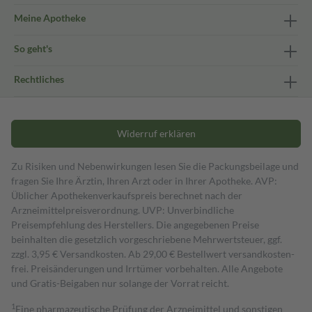
Meine Apotheke
So geht's
Rechtliches
Widerruf erklären
Zu Risiken und Nebenwirkungen lesen Sie die Packungsbeilage und
fragen Sie Ihre Ärztin, Ihren Arzt oder in Ihrer Apotheke. AVP:
Üblicher Apothekenverkaufspreis berechnet nach der
Arzneimittelpreisverordnung. UVP: Unverbindliche
Preisempfehlung des Herstellers. Die angegebenen Preise
beinhalten die gesetzlich vorgeschriebene Mehrwertsteuer, ggf.
zzgl. 3,95 € Versandkosten. Ab 29,00 € Bestell­wert versand­kosten­
frei. Preisänderungen und Irrtümer vorbehalten. Alle Angebote
und Gratis-Beigaben nur solange der Vorrat reicht.
1
Eine pharmazeutische Prüfung der Arzneimittel und sonstigen