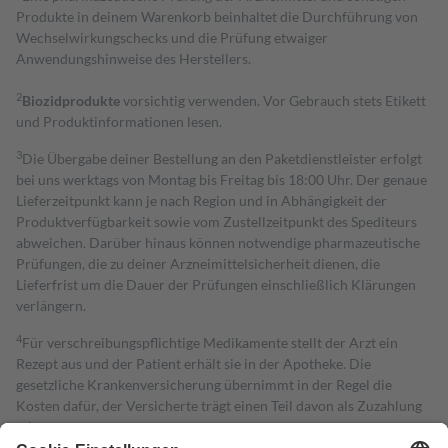
Produkte in deinem Warenkorb beinhaltet die Durchführung von
Wechselwirkungschecks und die Prüfung etwaiger
Anwendungshinweise des Herstellers.
2
Biozidprodukte
vorsichtig verwenden. Vor Gebrauch stets Etikett
und Produktinformationen lesen.
3
Die Übergabe deiner Bestellung an den Paketdienstleister erfolgt
bei uns werktags von Montag bis Freitag bis 18:00 Uhr. Der genaue
Lieferzeitpunkt kann je nach Region und in Abhängigkeit der
Produktverfügbarkeit sowie vom Zustellzeitpunkt des Spediteurs
abweichen. Darüber hinaus können notwendige pharmazeutische
Prüfungen, die zu deiner Arzneimittelsicherheit dienen, die
Lieferfrist um die Dauer der Prüfungen einschließlich Klärungen
verlängern.
4
Für verschreibungspflichtige Medikamente stellt der Arzt ein
Rezept aus und der Patient erhält sie in der Apotheke. Die
gesetzliche Krankenversicherung übernimmt in der Regel die
Kosten dafür, der Versicherte trägt einen Teil davon als Zuzahlung
mit.
Grundsätzlich leisten Mitglieder Zuzahlungen in Höhe von zehn