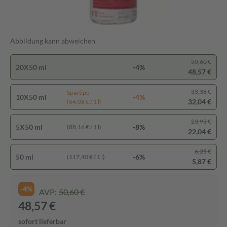
Abbildung kann abweichen
50,60 €
20X50 ml
-4%
48,57 €
33,38 €
Spartipp
10X50 ml
-4%
32,04 €
(64,08 € / 1 l)
23,93 €
5X50 ml
-8%
(88,16 € / 1 l)
22,04 €
6,25 €
50 ml
-6%
(117,40 € / 1 l)
5,87 €
-4%
AVP:
50,60 €
48,57 €
sofort lieferbar