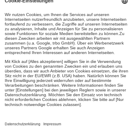
Prozent des Abgabepreises,
mindestens
jedoch
fünf Euro
und
höchstens zehn Euro.
Es sind jedoch nie mehr als die tatsächlichen
Kosten der Leistung zu entrichten.
Diese Regeln gelten grundsätzlich auch für Online-Apotheken.
Bei Heilmitteln und häuslicher Krankenpflege beträgt die
Zuzahlung zehn Prozent der Kosten sowie zehn Euro je
Verordnung.
Um das Engagement der Versicherten für ihre eigene Gesundheit zu
stärken und die besondere Stellung der Familie zu unterstützen,
fallen
keine Zuzahlungen
an bei:
• Kindern und Jugendlichen bis zum vollendeten 18. Lebensjahr
mit Ausnahme der Fahrkosten
• Untersuchungen zur Vorsorge und Früherkennung, die von der
GKV getragen werden
• empfohlenen Schutzimpfungen
• Harn- und Blutteststreifen
Wir nutzen Trusted Shops als unabhängigen Dienstleister für die
Einholung von Bewertungen. Trusted Shops hat Maßnahmen
getroffen, um sicherzustellen, dass es sich um echte Bewertungen
handelt. Mehr Informationen findest du hier: