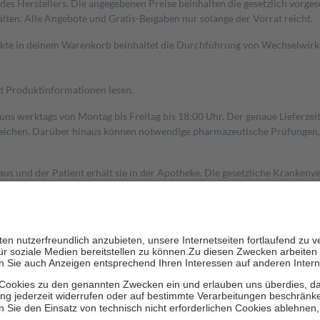
s Herstellers. Die angegebenen Preise beinhalten die gesetzlich vorgesc
alten. Alle Angebote und Gratis-Beigaben nur solange der Vorrat reicht.
dukte in deinem Warenkorb beinhaltet die Durchführung von Wechselwir
nd Produktinformationen lesen.
 uns werktags von Montag bis Freitag bis 18:00 Uhr. Der genaue Lieferze
ichen. Darüber hinaus können notwendige pharmazeutische Prüfungen, die
aus und der Patient erhält sie in der Apotheke. Die gesetzliche Krankenv
ent des Abgabepreises,
mindestens
jedoch
fünf Euro
und
höchstens zehn 
zehn Prozent der Kosten sowie zehn Euro je Verordnung.
rken und die besondere Stellung der Familie zu unterstützen, fallen
kein
 Ausnahme der Fahrkosten
 getragen werden