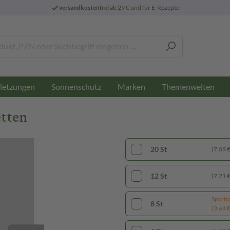
versandkostenfrei
ab 29 € und für E-Rezepte
letzungen
Sonnenschutz
Marken
Themenwelten
etten
20 St
(7,09 € 
12 St
(7,21 € 
Sparti
8 St
(3,64 € 