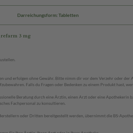
Darreichungsform: Tabletten
arefarm 3 mg
ustellen.
 und erfolgen ohne Gewähr. Bitte nimm dir vor dem Verzehr oder der An
fzubewahren. Falls du Fragen oder Bedenken zu einem Produkt hast, wende
essionelle Beratung durch eine Ärztin, einen Arzt oder eine Apothekerin
sches Fachpersonal zu konsultieren.
n Herstellern oder Dritten bereitgestellt werden, übernimmt die BS-Apot
en Sie Ihre Ärztin, Ihren Arzt oder in Ihrer Apotheke.