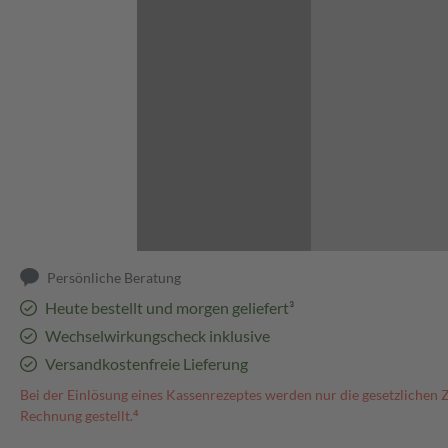
Abbildung kann abweichen
Persönliche Beratung
Heute bestellt und morgen geliefert³
Wechselwirkungscheck inklusive
Versandkostenfreie Lieferung
Bei der Einlösung eines Kassenrezeptes werden nur die gesetzlichen 
Rechnung gestellt.⁴