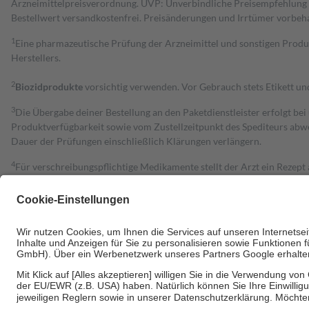
Arzneimittelpreisverordnung. UVP: Unverbindliche Preisempfehlung de
Bestell­wert versand­kosten­frei. Preisänderungen und Irrtümer vorbeh
1
Eine pharmazeutische Prüfung der Arzneimittel und sonstigen Pro
Herstellers.
2
Biozidprodukte
vorsichtig verwenden. Vor Gebrauch stets Etikett u
3
Die Übergabe deiner Bestellung an den Paketdienstleister erfolgt bei
Produktverfügbarkeit sowie vom Zustellzeitpunkt des Spediteurs abwe
Dauer der Prüfungen einschließlich Klärungen verlängern.
4
Für verschreibungspflichtige Medikamente stellt der Arzt ein Rezept 
trägt einen Teil davon als Zuzahlung mit.
Grundsätzlich leisten Mitglieder Zuzahlungen in Höhe von zehn Proz
zu entrichten.
Diese Regeln gelten grundsätzlich auch für Online-Apotheken.
Bei Heilmitteln und häuslicher Krankenpflege beträgt die Zuzahlung 
Um das Engagement der Versicherten für ihre eigene Gesundheit zu stä
• Kindern und Jugendlichen bis zum vollendeten 18. Lebensjahr mit
• Untersuchungen zur Vorsorge und Früherkennung, die von der GKV
• empfohlenen Schutzimpfungen