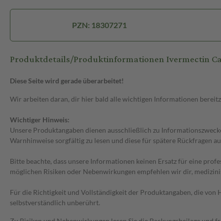
PZN: 18307271
Produktdetails/Produktinformationen Ivermectin C
Diese Seite wird gerade überarbeitet!
Wir arbeiten daran, dir hier bald alle wichtigen Informationen bereitz
Wichtiger Hinweis:
Unsere Produktangaben dienen ausschließlich zu Informationszwecken
Warnhinweise sorgfältig zu lesen und diese für spätere Rückfragen au
Bitte beachte, dass unsere Informationen keinen Ersatz für eine prof
möglichen Risiken oder Nebenwirkungen empfehlen wir dir, medizini
Für die Richtigkeit und Vollständigkeit der Produktangaben, die vo
selbstverständlich unberührt.
Zu Risiken und Nebenwirkungen lesen Sie die Packungsbeilage und frag