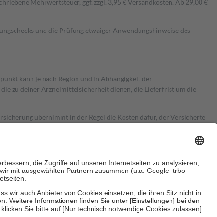
hriebene Mehrwertsteuer, ggf. zzgl. 3,95 € Versandkosten. Ab 29,00 €
kungschecks und die Prüfung etwaiger Anwendungshinweise des
itpunkt kann je nach Region und in Abhängigkeit der
 zu deiner Arzneimittelsicherheit dienen, die Lieferfrist um die
ersicherung übernimmt in der Regel die Kosten dafür, der Versicherte
Euro.
Es sind jedoch nie mehr als die tatsächlichen Kosten der Leistung
e Zuzahlungen
an bei: