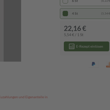
6 St
(6,22 € 
4 St
(5,54 € 
22,16 €
5,54 € / 1 St
E-Rezept einlösen
Zuzahlungen und Eigenanteile in