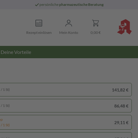
persönliche
pharmazeutische Beratung
Rezept einlösen
Mein Konto
0,00 €
Deine Vorteile
141,82 €
/ 1 St)
86,48 €
/ 1 St)
pp
29,11 €
/ 1 St)