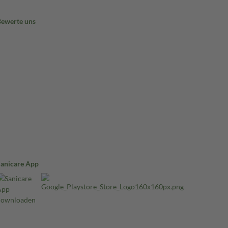
Bewerte uns
Sanicare App