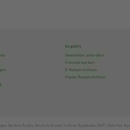
e
So geht's
nto
Newsletter anfordern
Freunde werben
gen
E-Rezept einlösen
Papier Rezept einlösen
g
gen Sie Ihre Ärztin, Ihren Arzt oder in Ihrer Apotheke. AVP: Üblicher A