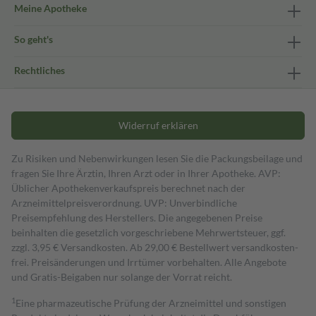
Meine Apotheke
So geht's
Rechtliches
Widerruf erklären
Zu Risiken und Nebenwirkungen lesen Sie die Packungsbeilage und
fragen Sie Ihre Ärztin, Ihren Arzt oder in Ihrer Apotheke. AVP:
Üblicher Apothekenverkaufspreis berechnet nach der
Arzneimittelpreisverordnung. UVP: Unverbindliche
Preisempfehlung des Herstellers. Die angegebenen Preise
beinhalten die gesetzlich vorgeschriebene Mehrwertsteuer, ggf.
zzgl. 3,95 € Versandkosten. Ab 29,00 € Bestell­wert versand­kosten­
frei. Preisänderungen und Irrtümer vorbehalten. Alle Angebote
und Gratis-Beigaben nur solange der Vorrat reicht.
1
Eine pharmazeutische Prüfung der Arzneimittel und sonstigen