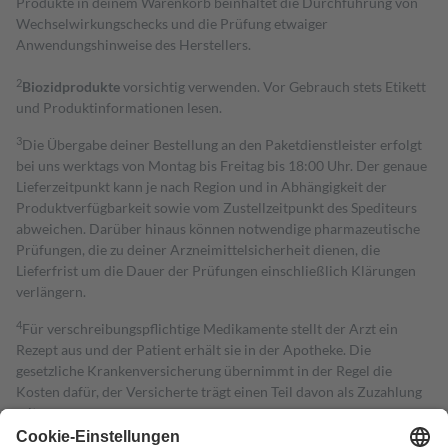
Produkte in deinem Warenkorb beinhaltet die Durchführung von
Wechselwirkungschecks und die Prüfung etwaiger
Anwendungshinweise des Herstellers.
2
Biozidprodukte
vorsichtig verwenden. Vor Gebrauch stets Etikett
und Produktinformationen lesen.
3
Die Übergabe deiner Bestellung an den Paketdienstleister erfolgt
bei uns werktags von Montag bis Freitag bis 18:00 Uhr. Der genaue
Lieferzeitpunkt kann je nach Region und in Abhängigkeit der
Produktverfügbarkeit sowie vom Zustellzeitpunkt des Spediteurs
abweichen. Darüber hinaus können notwendige pharmazeutische
Prüfungen, die zu deiner Arzneimittelsicherheit dienen, die
Lieferfrist um die Dauer der Prüfungen einschließlich Klärungen
verlängern.
4
Für verschreibungspflichtige Medikamente stellt der Arzt ein
Rezept aus und der Patient erhält sie in der Apotheke. Die
gesetzliche Krankenversicherung übernimmt in der Regel die
Kosten dafür, der Versicherte trägt einen Teil davon als Zuzahlung
mit.
Grundsätzlich leisten Mitglieder Zuzahlungen in Höhe von zehn