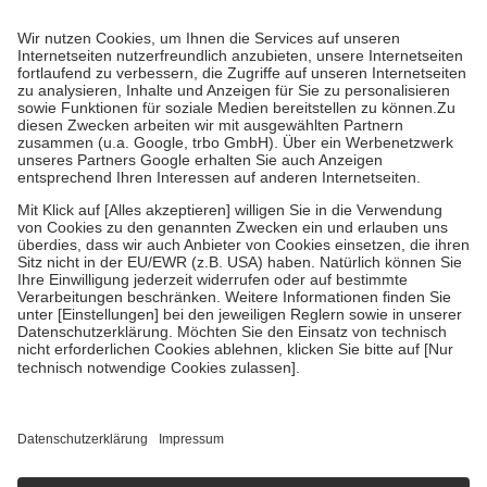
Prozent des Abgabepreises,
mindestens
jedoch
fünf Euro
und
höchstens zehn Euro.
Es sind jedoch nie mehr als die tatsächlichen
Kosten der Leistung zu entrichten.
Diese Regeln gelten grundsätzlich auch für Online-Apotheken.
Bei Heilmitteln und häuslicher Krankenpflege beträgt die
Zuzahlung zehn Prozent der Kosten sowie zehn Euro je
Verordnung.
Um das Engagement der Versicherten für ihre eigene Gesundheit zu
stärken und die besondere Stellung der Familie zu unterstützen,
fallen
keine Zuzahlungen
an bei:
• Kindern und Jugendlichen bis zum vollendeten 18. Lebensjahr
mit Ausnahme der Fahrkosten
• Untersuchungen zur Vorsorge und Früherkennung, die von der
GKV getragen werden
• empfohlenen Schutzimpfungen
• Harn- und Blutteststreifen
Wir nutzen Trusted Shops als unabhängigen Dienstleister für die
Einholung von Bewertungen. Trusted Shops hat Maßnahmen
getroffen, um sicherzustellen, dass es sich um echte Bewertungen
handelt. Mehr Informationen findest du hier:
https://help.etrusted.com/hc/de/articles/4419944605341