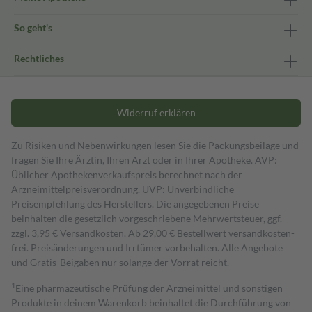
So geht's
Rechtliches
Widerruf erklären
Zu Risiken und Nebenwirkungen lesen Sie die Packungsbeilage und
fragen Sie Ihre Ärztin, Ihren Arzt oder in Ihrer Apotheke. AVP:
Üblicher Apothekenverkaufspreis berechnet nach der
Arzneimittelpreisverordnung. UVP: Unverbindliche
Preisempfehlung des Herstellers. Die angegebenen Preise
beinhalten die gesetzlich vorgeschriebene Mehrwertsteuer, ggf.
zzgl. 3,95 € Versandkosten. Ab 29,00 € Bestell­wert versand­kosten­
frei. Preisänderungen und Irrtümer vorbehalten. Alle Angebote
und Gratis-Beigaben nur solange der Vorrat reicht.
1
Eine pharmazeutische Prüfung der Arzneimittel und sonstigen
Produkte in deinem Warenkorb beinhaltet die Durchführung von