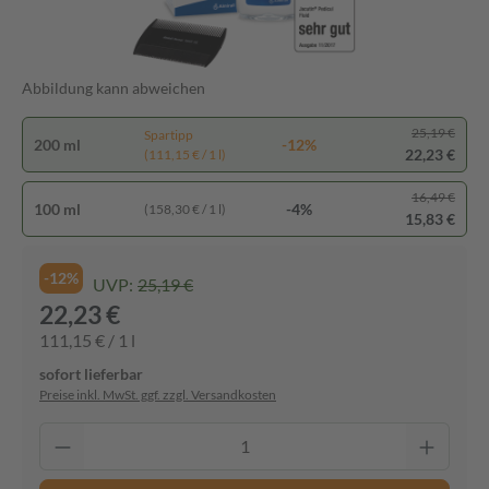
Abbildung kann abweichen
25,19 €
Spartipp
200 ml
-12%
22,23 €
(111,15 € / 1 l)
16,49 €
100 ml
-4%
(158,30 € / 1 l)
15,83 €
-12%
UVP:
25,19 €
22,23 €
111,15 € / 1 l
sofort lieferbar
Preise inkl. MwSt. ggf. zzgl. Versandkosten