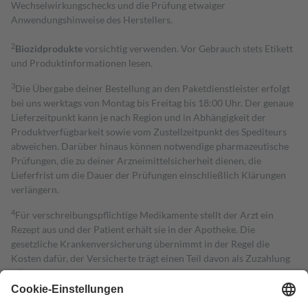
Wechselwirkungschecks und die Prüfung etwaiger
Anwendungshinweise des Herstellers.
2
Biozidprodukte
vorsichtig verwenden. Vor Gebrauch stets Etikett
und Produktinformationen lesen.
3
Die Übergabe deiner Bestellung an den Paketdienstleister erfolgt
bei uns werktags von Montag bis Freitag bis 18:00 Uhr. Der genaue
Lieferzeitpunkt kann je nach Region und in Abhängigkeit der
Produktverfügbarkeit sowie vom Zustellzeitpunkt des Spediteurs
abweichen. Darüber hinaus können notwendige pharmazeutische
Prüfungen, die zu deiner Arzneimittelsicherheit dienen, die
Lieferfrist um die Dauer der Prüfungen einschließlich Klärungen
verlängern.
4
Für verschreibungspflichtige Medikamente stellt der Arzt ein
Rezept aus und der Patient erhält sie in der Apotheke. Die
gesetzliche Krankenversicherung übernimmt in der Regel die
Kosten dafür, der Versicherte trägt einen Teil davon als Zuzahlung
mit.
Grundsätzlich leisten Mitglieder Zuzahlungen in Höhe von zehn
Prozent des Abgabepreises,
mindestens
jedoch
fünf Euro
und