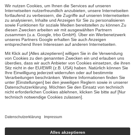
höchstens zehn Euro.
Es sind jedoch nie mehr als die tatsächlichen
Kosten der Leistung zu entrichten.
Diese Regeln gelten grundsätzlich auch für Online-Apotheken.
Bei Heilmitteln und häuslicher Krankenpflege beträgt die
Zuzahlung zehn Prozent der Kosten sowie zehn Euro je
Verordnung.
Um das Engagement der Versicherten für ihre eigene Gesundheit zu
stärken und die besondere Stellung der Familie zu unterstützen,
fallen
keine Zuzahlungen
an bei:
• Kindern und Jugendlichen bis zum vollendeten 18. Lebensjahr
mit Ausnahme der Fahrkosten
• Untersuchungen zur Vorsorge und Früherkennung, die von der
GKV getragen werden
• empfohlenen Schutzimpfungen
• Harn- und Blutteststreifen
Wir nutzen Trusted Shops als unabhängigen Dienstleister für die
Einholung von Bewertungen. Trusted Shops hat Maßnahmen
getroffen, um sicherzustellen, dass es sich um echte Bewertungen
handelt. Mehr Informationen findest du hier:
https://help.etrusted.com/hc/de/articles/4419944605341